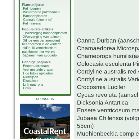
Plantenlijsten
Palmbomen
Winterharde palmbomen
Bananenplanten
Canna's (bloemriet)
Palmvarens
Populairste artikels
1)
Verzorging bananenplanten
2)
Verzorging van palmen
Canna Durban (aansch
3)
Hoe een bananenplant
beschermen in de winter?
Chamaedorea Microspa
4)
De 10 winterhardste
palmbomen ter wereld
Chameorops humilis(a
5)
Zaaien van avocado
Handige pagina's
Colocasia esculenta P
Exoten adressen
Veel gestelde vragen
Cordyline australis red
Hoe foto's uploaden
Richtlijnen
Cordyline australis Va
Disclaimer
Link naar ons
Crocosmia Lucifer
Links
Cycas revoluta (aansc
SPONSORS
Dicksonia Antartica
Ensete ventricosum mau
Jubaea Chilensis (volg
55cm)
Muehlenbeckia comple