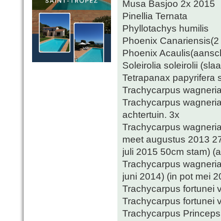
Musa Basjoo 2x 2015
Pinellia Ternata
Phyllotachys humilis
Phoenix Canariensis(
Phoenix Acaulis(aansch
Soleirolia soleirolii 
Tetrapanax papyrifera s
Trachycarpus wagneria
Trachycarpus wagneria
achtertuin. 3x
Trachycarpus wagneri
meet augustus 2013 27
juli 2015 50cm stam) (
Trachycarpus wagneri
juni 2014) (in pot mei
Trachycarpus fortunei 
Trachycarpus fortunei v
Trachycarpus Princeps