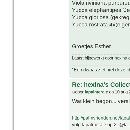
Viola riviniana purpure
Yucca elephantipes 'Je
Yucca gloriosa (gekre
Yucca rostrata 4x(eig
Groetjes Esther
Laatst bijgewerkt door
hexina
o
"Een dwaas ziet niet dezelf
Re: hexina's Collec
door
lapalmeraie
op 10 aug 
Wat klein begon... ver
http://palmvrienden.net/lapa
volg lapalmeraie op X: @la