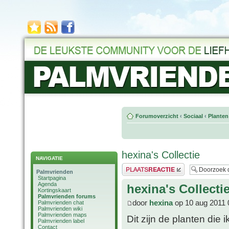
Forumoverzicht
‹
Sociaal
‹
Planten
hexina's Collectie
NAVIGATIE
Plaats een reactie
Palmvrienden
Startpagina
Agenda
hexina's Collecti
Kortingskaart
Palmvrienden forums
door
hexina
op 10 aug 2011 
Palmvrienden chat
Palmvrienden wiki
Palmvrienden maps
Dit zijn de planten die
Palmvrienden label
Contact