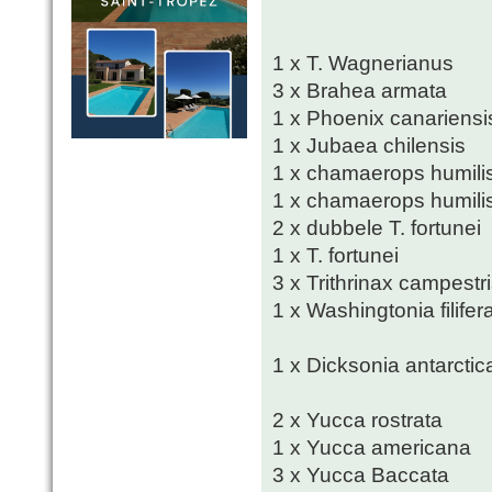
1 x T. Wagnerianus
3 x Brahea armata
1 x Phoenix canariensi
1 x Jubaea chilensis
1 x chamaerops humili
1 x chamaerops humilis
2 x dubbele T. fortunei
1 x T. fortunei
3 x Trithrinax campestr
1 x Washingtonia filifer
1 x Dicksonia antarctic
2 x Yucca rostrata
1 x Yucca americana
3 x Yucca Baccata