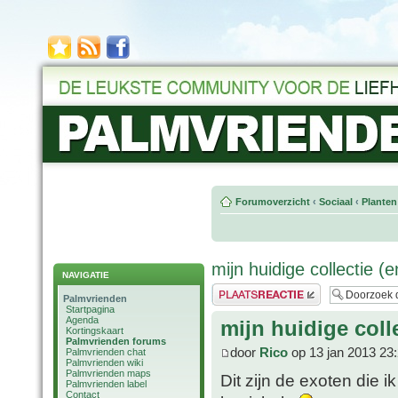
Forumoverzicht
‹
Sociaal
‹
Planten
mijn huidige collectie 
NAVIGATIE
Plaats een reactie
Palmvrienden
Startpagina
Agenda
mijn huidige coll
Kortingskaart
Palmvrienden forums
door
Rico
op 13 jan 2013 23
Palmvrienden chat
Palmvrienden wiki
Palmvrienden maps
Dit zijn de exoten die i
Palmvrienden label
Contact