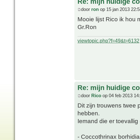
Re: mijn huidige col
door
ron
op 15 jan 2013 22:
Mooie lijst Rico ik hou 
Gr.Ron
viewtopic.php?f=49&t=6132
Re: mijn huidige co
door
Rico
op 04 feb 2013 14
Dit zijn trouwens twee 
hebben.
Iemand die er toevallig
- Coccothrinax borhidi