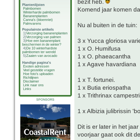
bezit heb.
Plantenlijsten
Komend jaar komen daa
Palmbomen
Winterharde palmbomen
Bananenplanten
Canna's (bloemriet)
Palmvarens
Nu al buiten in de tuin:
Populairste artikels
1)
Verzorging bananenplanten
2)
Verzorging van palmen
3 x Yucca gloriosa vari
3)
Hoe een bananenplant
beschermen in de winter?
1 x O. Humifusa
4)
De 10 winterhardste
palmbomen ter wereld
1 x O. phaeacantha
5)
Zaaien van avocado
Handige pagina's
1 x Agave havardiana
Exoten adressen
Veel gestelde vragen
Hoe foto's uploaden
Richtlijnen
1 x T. fortunei.
Disclaimer
Link naar ons
1 x Butia eriospatha
Links
1 x Trithrinax campestr
SPONSORS
1 x Albizia julibrissin '
Dit is er later in het ja
voorjaar gaat ook dit de