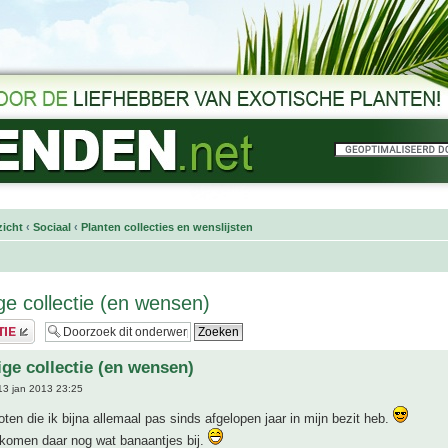
icht
‹
Sociaal
‹
Planten collecties en wenslijsten
ge collectie (en wensen)
ige collectie (en wensen)
3 jan 2013 23:25
xoten die ik bijna allemaal pas sinds afgelopen jaar in mijn bezit heb.
komen daar nog wat banaantjes bij.