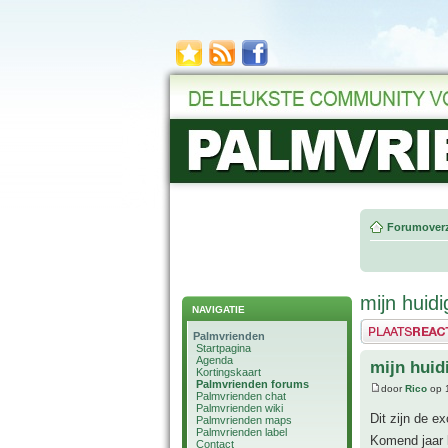
Forumoverz
mijn huidi
NAVIGATIE
Plaats een reactie
Palmvrienden
Startpagina
Agenda
mijn huid
Kortingskaart
Palmvrienden forums
door
Rico
op 1
Palmvrienden chat
Palmvrienden wiki
Dit zijn de e
Palmvrienden maps
Palmvrienden label
Komend jaar 
Contact