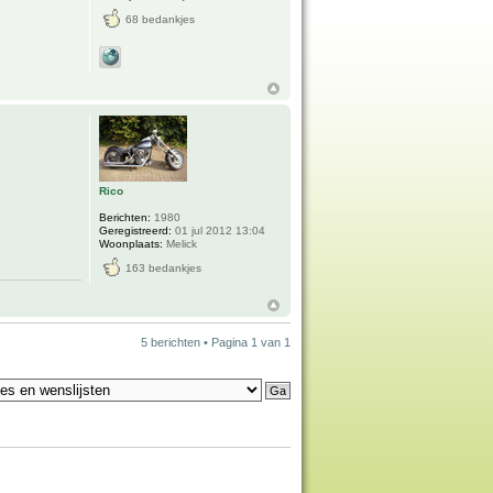
68 bedankjes
Rico
Berichten:
1980
Geregistreerd:
01 jul 2012 13:04
Woonplaats:
Melick
163 bedankjes
5 berichten • Pagina
1
van
1