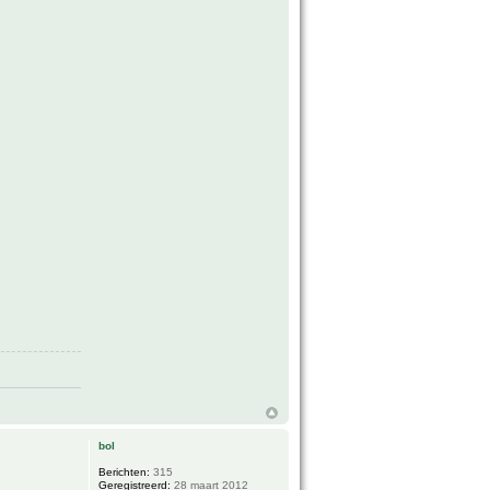
bol
Berichten:
315
Geregistreerd:
28 maart 2012