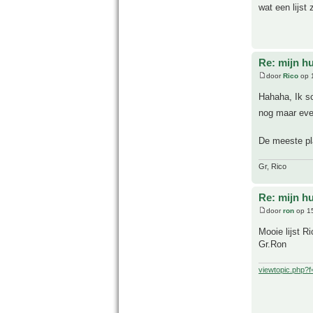
wat een lijst
Re: mijn hu
door
Rico
op 1
Hahaha, Ik sc
nog maar even
De meeste pla
Gr, Rico
Re: mijn hu
door
ron
op 15
Mooie lijst R
Gr.Ron
viewtopic.php?