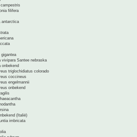
x campestris
ia filifera
 antarctica
trata
ericana
ccata
 gigantea
a vivipara Santee nebraska
a onbekend
eus triglochidiatus colorado
reus coccineus
reus engelmannii
reus onbekend
agilis
phaeacantha
rhodantha
rsina
nbekend (Italië)
untia imbricata
lia