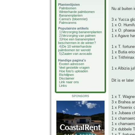
Plantenlijsten
Palmbomen
Nu al buiten i
Winterharde palmbomen
Bananenplanten
Canna's (bloemriet)
3 x Yucca glo
Palmvarens
1 x O. Humif
Populairste artikels
1 x O. phaea
1)
Verzorging bananenplanten
1 x Agave ha
2)
Verzorging van palmen
3)
Hoe een bananenplant
beschermen in de winter?
1 x T. fortune
4)
De 10 winterhardste
palmbomen ter wereld
1 x Butia eri
5)
Zaaien van avocado
1 x Trithrina
Handige pagina's
Exoten adressen
Veel gestelde vragen
1 x Albizia ju
Hoe foto's uploaden
Richtlijnen
Disclaimer
Dit is er late
Link naar ons
Links
SPONSORS
1 x T. Wagne
3 x Brahea a
1 x Phoenix 
1 x Jubaea ch
1 x chamaero
1 x chamaerop
2 x dubbele T
1 x T. fortune