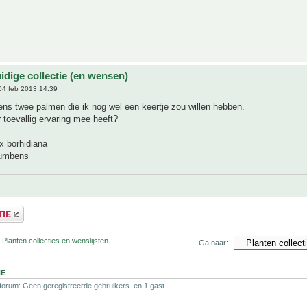
idige collectie (en wensen)
4 feb 2013 14:39
wens twee palmen die ik nog wel een keertje zou willen hebben.
 toevallig ervaring mee heeft?
x borhidiana
cumbens
 Planten collecties en wenslijsten
Ga naar:
NE
 forum: Geen geregistreerde gebruikers. en 1 gast