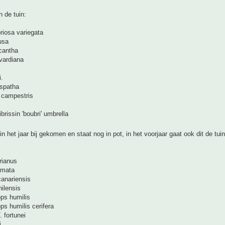
n de tuin:
riosa variegata
usa
cantha
vardiana
i.
ospatha
x campestris
librissin 'boubri' umbrella
r in het jaar bij gekomen en staat nog in pot, in het voorjaar gaat ook dit de tui
rianus
rmata
canariensis
ilensis
ps humilis
s humilis cerifera
. fortunei
i