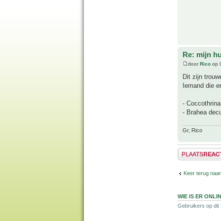
Re: mijn hu
door
Rico
op 0
Dit zijn trou
Iemand die er
- Coccothrina
- Brahea de
Gr, Rico
Plaats een reactie
Keer terug naar
WIE IS ER ONLI
Gebruikers op dit