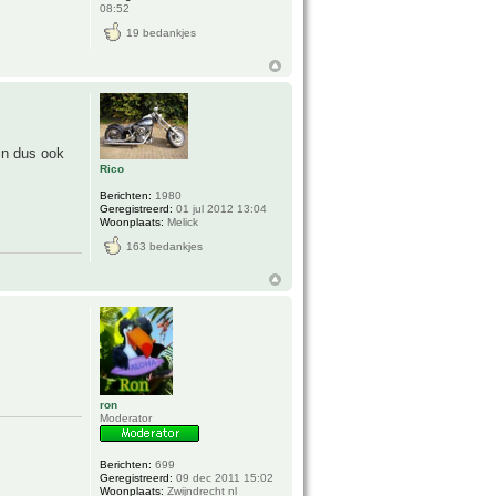
08:52
19 bedankjes
din dus ook
Rico
Berichten:
1980
Geregistreerd:
01 jul 2012 13:04
Woonplaats:
Melick
163 bedankjes
ron
Moderator
Berichten:
699
Geregistreerd:
09 dec 2011 15:02
Woonplaats:
Zwijndrecht nl