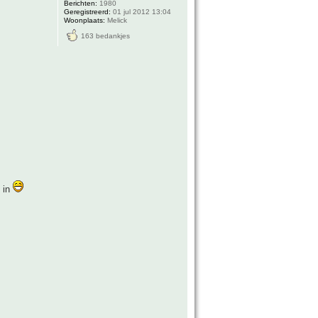
Berichten:
1980
Geregistreerd:
01 jul 2012 13:04
Woonplaats:
Melick
163 bedankjes
n in