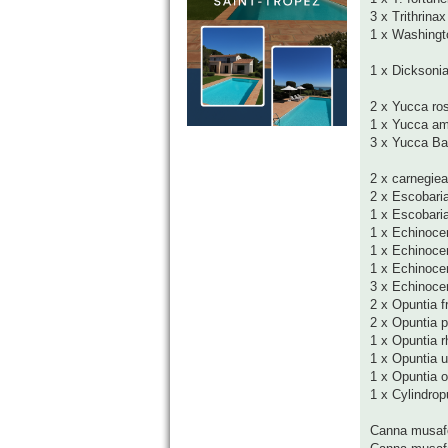
3 x Trithrina
1 x Washington
1 x Dicksonia
2 x Yucca ros
1 x Yucca am
3 x Yucca Ba
2 x carnegiea
2 x Escobari
1 x Escobari
1 x Echinocer
1 x Echinoce
1 x Echinoce
3 x Echinoce
2 x Opuntia fr
2 x Opuntia 
1 x Opuntia 
1 x Opuntia u
1 x Opuntia o
1 x Cylindrop
Canna musafo