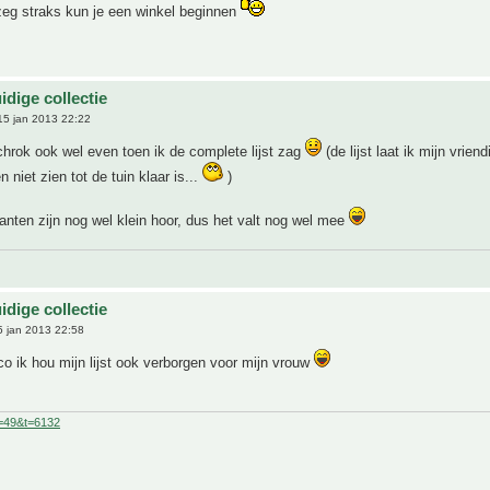
 zeg straks kun je een winkel beginnen
idige collectie
5 jan 2013 22:22
hrok ook wel even toen ik de complete lijst zag
(de lijst laat ik mijn vrien
 niet zien tot de tuin klaar is...
)
nten zijn nog wel klein hoor, dus het valt nog wel mee
idige collectie
 jan 2013 22:58
ico ik hou mijn lijst ook verborgen voor mijn vrouw
f=49&t=6132