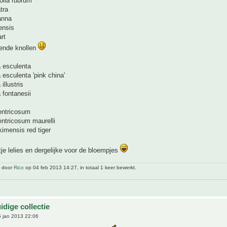
lia rubrum
tra
anna
ensis
rt
ende knollen
a esculenta
 esculenta 'pink china'
illustris
 fontanesii
entricosum
entricosum maurelli
imensis red tiger
je lelies en dergelijke voor de bloempjes
t door
Rico
op 04 feb 2013 14:27, in totaal 1 keer bewerkt.
idige collectie
 jan 2013 22:06