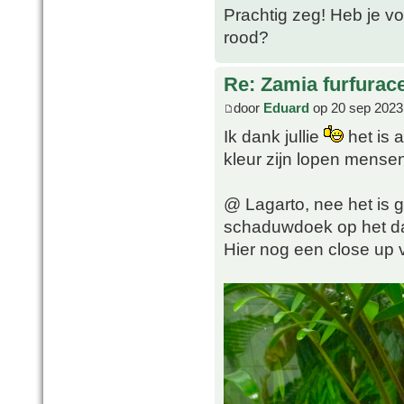
Prachtig zeg! Heb je voo
rood?
Re: Zamia furfurac
door
Eduard
op 20 sep 2023
Ik dank jullie
het is a
kleur zijn lopen mense
@ Lagarto, nee het is g
schaduwdoek op het da
Hier nog een close up