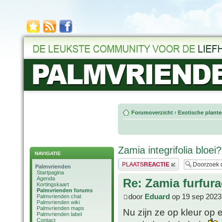
Forumoverzicht
‹
Exotische plant
Zamia integrifolia bloei?
NAVIGATIE
Plaats een reactie
Palmvrienden
Startpagina
Agenda
Re: Zamia furfura
Kortingskaart
Palmvrienden forums
door
Eduard
op 19 sep 2023
Palmvrienden chat
Palmvrienden wiki
Palmvrienden maps
Nu zijn ze op kleur op e
Palmvrienden label
Contact