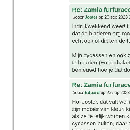
Re: Zamia furfurac
door
Joster
op 23 sep 2023 
Indrukwekkend weer! Hee
dat de bladeren erg mooi
echt ook of dikken de f
Mijn cycassen en ook 
te houden (Encephalart
benieuwd hoe je dat d
Re: Zamia furfurac
door
Eduard
op 23 sep 2023
Hoi Joster, dat valt we
zijn mooier van kleur, 
als ze te lelijk worden 
cycassen buiten, daar d