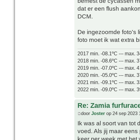
bemest de cycassen maar
dat er een flush aanko
DCM.
De ingezoomde foto's l
foto moet ik wat extra b
2017 min. -08.1ºC --- max. 
2018 min. -08.6ºC --- max. 
2019 min. -07.0ºC --- max. 
2020 min. -05.0ºC --- max. 
2021 min. -09.1ºC --- max. 
2022 min. -09.0ºC --- max. 
Re: Zamia furfurac
door
Joster
op 24 sep 2023 
Ik was al soort van tot
voed. Als jij maar eens 
keer per week met het 