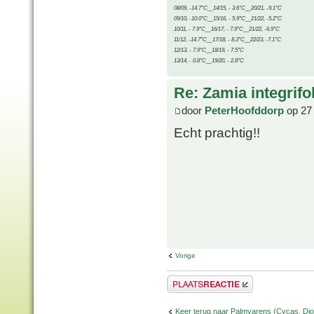
08/09, -14.7°C__14/15, - 3.6°C__20/21, -9.1°C
09/10, -10.0°C__15/16, - 5.9°C__21/22, -5.2°C
10/11, - 7.9°C__16/17, - 7.9°C__21/22, -6.9°C
11/12, -14.7°C__17/18, - 8.3°C__22/23, -7.1°C
12/13, - 7.9°C__18/19, - 7.5°C
13/14, - 0.8°C__19/20, - 2.8°C
Re: Zamia integrifol
door
PeterHoofddorp
op 27 
Echt prachtig!!
Vorige
Plaats een reactie
Keer terug naar Palmvarens (Cycas, Dioo