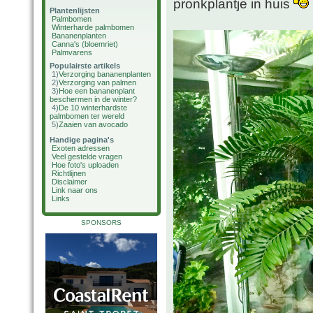
pronkplantje in huis
Plantenlijsten
Palmbomen
Winterharde palmbomen
Bananenplanten
Canna's (bloemriet)
Palmvarens
Populairste artikels
1)
Verzorging bananenplanten
2)
Verzorging van palmen
3)
Hoe een bananenplant
beschermen in de winter?
4)
De 10 winterhardste
palmbomen ter wereld
5)
Zaaien van avocado
Handige pagina's
Exoten adressen
Veel gestelde vragen
Hoe foto's uploaden
Richtlijnen
Disclaimer
Link naar ons
Links
SPONSORS