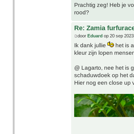
Prachtig zeg! Heb je voo
rood?
Re: Zamia furfurac
door
Eduard
op 20 sep 2023
Ik dank jullie
het is a
kleur zijn lopen mense
@ Lagarto, nee het is g
schaduwdoek op het da
Hier nog een close up