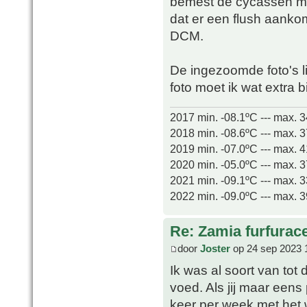
bemest de cycassen maar
dat er een flush aanko
DCM.
De ingezoomde foto's l
foto moet ik wat extra b
2017 min. -08.1ºC --- max. 
2018 min. -08.6ºC --- max. 
2019 min. -07.0ºC --- max. 
2020 min. -05.0ºC --- max. 
2021 min. -09.1ºC --- max. 
2022 min. -09.0ºC --- max. 
Re: Zamia furfurac
door
Joster
op 24 sep 2023 
Ik was al soort van tot
voed. Als jij maar eens 
keer per week met het 