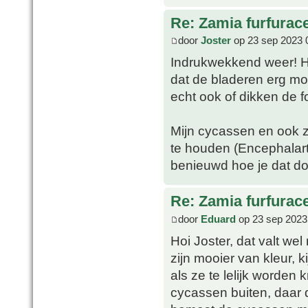
Re: Zamia furfurac
door
Joster
op 23 sep 2023 
Indrukwekkend weer! Hee
dat de bladeren erg mooi
echt ook of dikken de f
Mijn cycassen en ook 
te houden (Encephalart
benieuwd hoe je dat d
Re: Zamia furfurac
door
Eduard
op 23 sep 2023
Hoi Joster, dat valt we
zijn mooier van kleur, 
als ze te lelijk worden 
cycassen buiten, daar d