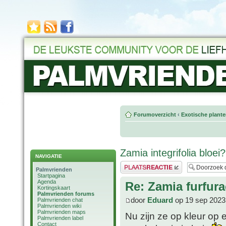
Forumoverzicht
‹
Exotische plant
Zamia integrifolia bloei?
NAVIGATIE
Plaats een reactie
Palmvrienden
Startpagina
Agenda
Re: Zamia furfura
Kortingskaart
Palmvrienden forums
door
Eduard
op 19 sep 2023
Palmvrienden chat
Palmvrienden wiki
Palmvrienden maps
Nu zijn ze op kleur op e
Palmvrienden label
Contact