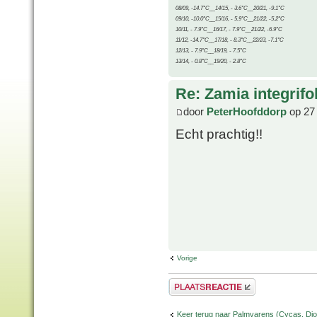
08/09, -14.7°C__14/15, - 3.6°C__20/21, -9.1°C
09/10, -10.0°C__15/16, - 5.9°C__21/22, -5.2°C
10/11, - 7.9°C__16/17, - 7.9°C__21/22, -6.9°C
11/12, -14.7°C__17/18, - 8.3°C__22/23, -7.1°C
12/13, - 7.9°C__18/19, - 7.5°C
13/14, - 0.8°C__19/20, - 2.8°C
Re: Zamia integrifol
door
PeterHoofddorp
op 27 
Echt prachtig!!
Vorige
Plaats een reactie
Keer terug naar Palmvarens (Cycas, Dioo