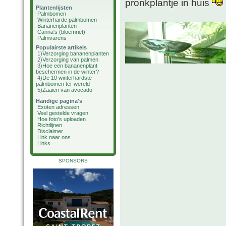
pronkplantje in huis
Plantenlijsten
Palmbomen
Winterharde palmbomen
Bananenplanten
Canna's (bloemriet)
Palmvarens
Populairste artikels
1)
Verzorging bananenplanten
2)
Verzorging van palmen
3)
Hoe een bananenplant
beschermen in de winter?
4)
De 10 winterhardste
palmbomen ter wereld
5)
Zaaien van avocado
Handige pagina's
Exoten adressen
Veel gestelde vragen
Hoe foto's uploaden
Richtlijnen
Disclaimer
Link naar ons
Links
SPONSORS