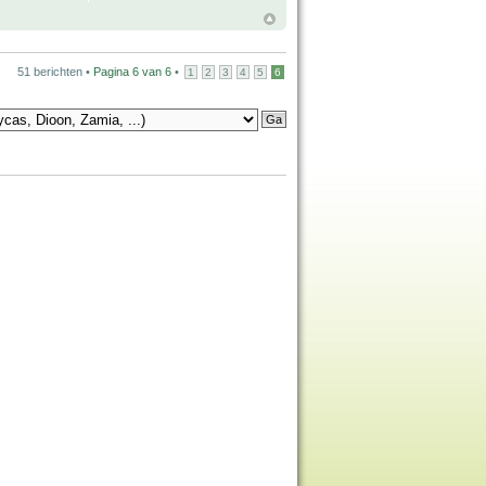
51 berichten •
Pagina
6
van
6
•
1
2
3
4
5
6