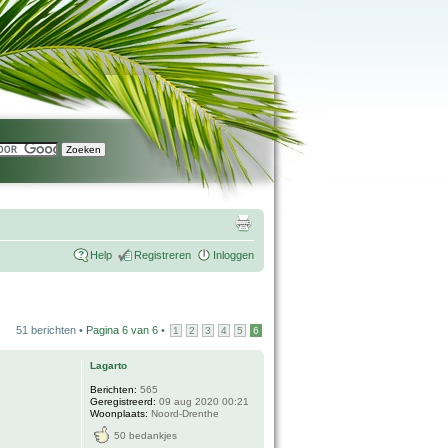
Help
Registreren
Inloggen
51 berichten •
Pagina
6
van
6
•
1
2
3
4
5
6
Lagarto
Berichten:
565
Geregistreerd:
09 aug 2020 00:21
Woonplaats:
Noord-Drenthe
50 bedankjes