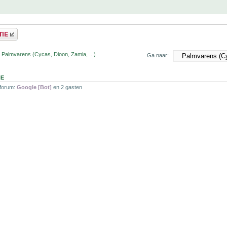
 Palmvarens (Cycas, Dioon, Zamia, ...)
Ga naar:
NE
 forum:
Google [Bot]
en 2 gasten