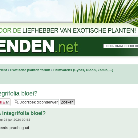
icht
‹
Exotische planten forum
‹
Palmvarens (Cycas, Dioon, Zamia, ...)
grifolia bloei?
integrifolia bloei?
p 28 jan 2024 00:54
teeds prachtig uit