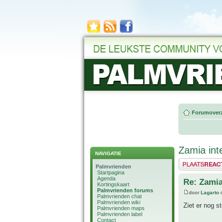
Forumoverz
Zamia inte
NAVIGATIE
Plaats een reactie
Palmvrienden
Startpagina
Agenda
Re: Zamia 
Kortingskaart
Palmvrienden forums
door
Lagarto
o
Palmvrienden chat
Palmvrienden wiki
Ziet er nog s
Palmvrienden maps
Palmvrienden label
Contact