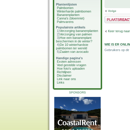
Plantenlijsten
Palmbomen
Vorige
Winterharde palmbomen
Bananenplanten
Plaats een reactie
Canna's (bloemriet)
Palmvarens
Populairste artikels
1)
Verzorging bananenplanten
Keer terug naar
2)
Verzorging van palmen
3)
Hoe een bananenplant
beschermen in de winter?
WIE IS ER ONLI
4)
De 10 winterhardste
palmbomen ter wereld
Gebruikers op dit
5)
Zaaien van avocado
Handige pagina's
Exoten adressen
Veel gestelde vragen
Hoe foto's uploaden
Richtlijnen
Disclaimer
Link naar ons
Links
SPONSORS