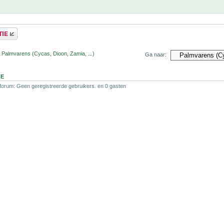
 Palmvarens (Cycas, Dioon, Zamia, ...)
Ga naar:
NE
 forum: Geen geregistreerde gebruikers. en 0 gasten