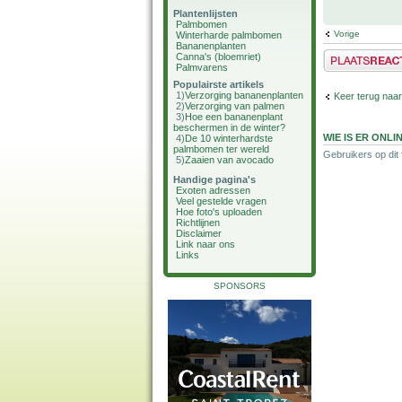
Plantenlijsten
Palmbomen
Vorige
Winterharde palmbomen
Bananenplanten
Plaats een reactie
Canna's (bloemriet)
Palmvarens
Populairste artikels
1)
Verzorging bananenplanten
Keer terug naar
2)
Verzorging van palmen
3)
Hoe een bananenplant
beschermen in de winter?
WIE IS ER ONLI
4)
De 10 winterhardste
palmbomen ter wereld
Gebruikers op dit
5)
Zaaien van avocado
Handige pagina's
Exoten adressen
Veel gestelde vragen
Hoe foto's uploaden
Richtlijnen
Disclaimer
Link naar ons
Links
SPONSORS