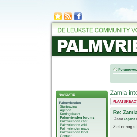
Forumoverz
Zamia inte
NAVIGATIE
Plaats een reactie
Palmvrienden
Startpagina
Agenda
Re: Zamia 
Kortingskaart
Palmvrienden forums
door
Lagarto
o
Palmvrienden chat
Palmvrienden wiki
Ziet er nog s
Palmvrienden maps
Palmvrienden label
Contact