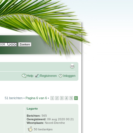
Help
Registreren
Inloggen
51 berichten •
Pagina
6
van
6
•
1
2
3
4
5
6
Lagarto
Berichten:
565
Geregistreerd:
09 aug 2020 00:21
Woonplaats:
Noord-Drenthe
50 bedankjes