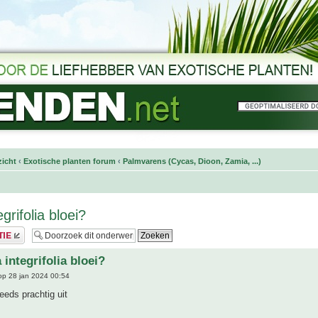
icht
‹
Exotische planten forum
‹
Palmvarens (Cycas, Dioon, Zamia, ...)
grifolia bloei?
integrifolia bloei?
p 28 jan 2024 00:54
teeds prachtig uit