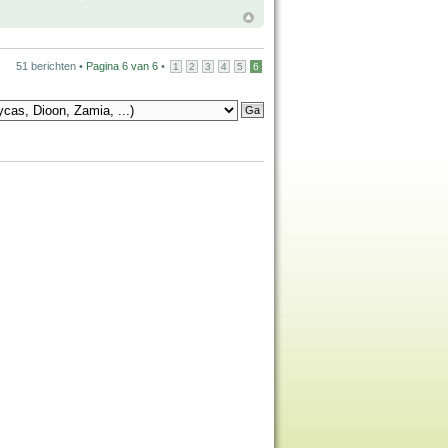
51 berichten •
Pagina
6
van
6
•
1
2
3
4
5
6