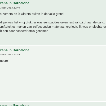
rens in Barcelona
3 nov 2013 20:46
's zomers en 's winters buiten in de volle grond.
ndlipe was het vriuj druk, er was een paddestoelen festival o.i.d. aan de gang.
rsftstukjes maken van zelfgevonden materiaal, erg leuk. Ik was er slechts ee
ch een paar honderd foto's genomen.
rens in Barcelona
5 nov 2013 22:15
moorei
rens in Barcelona