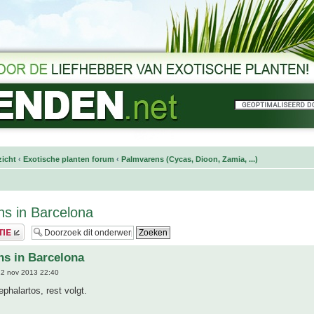
icht
‹
Exotische planten forum
‹
Palmvarens (Cycas, Dioon, Zamia, ...)
s in Barcelona
s in Barcelona
2 nov 2013 22:40
phalartos, rest volgt.