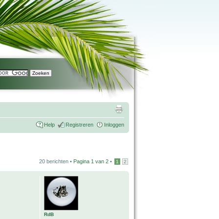
Help
Registreren
Inloggen
20 berichten •
Pagina
1
van
2
•
1
2
RdB