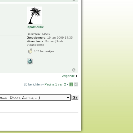
lapalmeraie
Berichten:
14597
Geregistreerd:
19 jan 2009 14:35
Woonplaats:
Ronse (Oost-
Vlaanderen)
867 bedankjes
Volgende
20 berichten •
Pagina
1
van
2
•
1
2