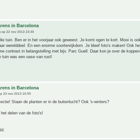
rens in Barcelona
n
op 22 nov 2013 23:30
ie tuin. Ben er in het voorjaar ook geweest. Je komt ogen te kort. Mooi is ook
aar werelddeel. En een enorme soortenrijkdom. Je bleef foto's maken! Ook he
e contrast in belangstelling met bijv. Parc Guell. Daar kon je over de koppen
 tuin was een oase van rust!
rens in Barcelona
p 23 nov 2013 10:55
lectie! Staan de planten er in de buitenlucht? Ook 's-winters?
het delen van de foto's!
ld.