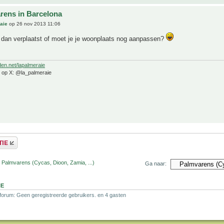
rens in Barcelona
aie
op 26 nov 2013 11:06
 dan verplaatst of moet je je woonplaats nog aanpassen?
den.net/lapalmeraie
e op X: @la_palmeraie
 Palmvarens (Cycas, Dioon, Zamia, ...)
Ga naar:
NE
 forum: Geen geregistreerde gebruikers. en 4 gasten