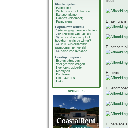
Ruud
Plantenlijsten
Palmbomen
Winterharde palmbomen
Bananenplanten
Canna's (bloemriet)
E. aemulans
Palmvarens
Populairste artikels
1)
Verzorging bananenplanten
2)
Verzorging van palmen
3)
Hoe een bananenplant
beschermen in de winter?
4)
De 10 winterhardste
E. altensteini
palmbomen ter wereld
5)
Zaaien van avocado
Handige pagina's
Exoten adressen
Veel gestelde vragen
Hoe foto's uploaden
Richtlijnen
E. ferox
Disclaimer
Link naar ons
Links
E. lebomboen
SPONSORS
E. natalensis