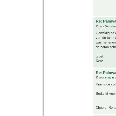
Re: Palmva
door
Gerritze
Geweldig hè d
van de tuin n
was het enorm
de botanische
groet,
René
Re: Palmva
door
Bizzz-R
o
Prachtige col
Bedankt voor 
Cheers, Rona