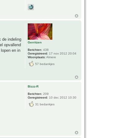
 de indeling
Gerritzen
el opvallend
 lopen en in
Berichten:
438
Geregistreerd:
17 nov 2012 20:04
Woonplaats:
Almere
57 bedankjes
Bizzz-R
Berichten:
209
Geregistreerd:
10 dec 2012 10:30
31 bedankjes