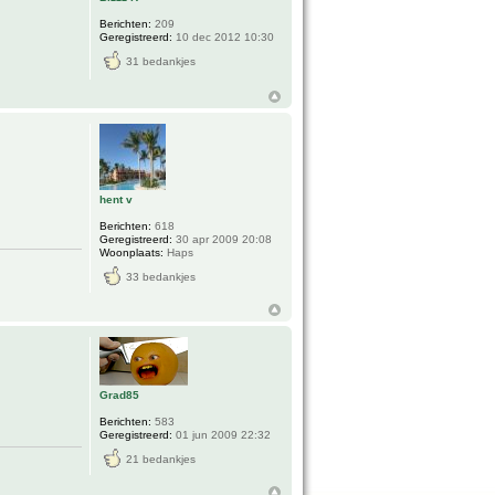
Berichten:
209
Geregistreerd:
10 dec 2012 10:30
31 bedankjes
hent v
Berichten:
618
Geregistreerd:
30 apr 2009 20:08
Woonplaats:
Haps
33 bedankjes
Grad85
Berichten:
583
Geregistreerd:
01 jun 2009 22:32
21 bedankjes