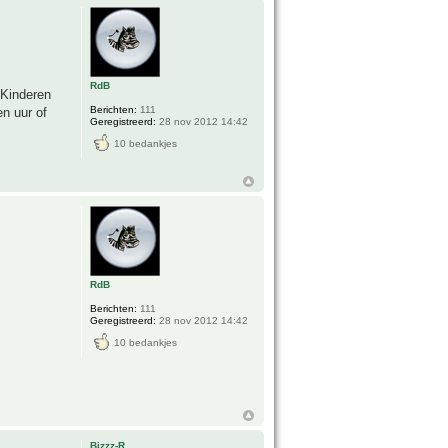
RdB
 Kinderen
Berichten:
111
n uur of
Geregistreerd:
28 nov 2012 14:42
10 bedankjes
RdB
Berichten:
111
Geregistreerd:
28 nov 2012 14:42
10 bedankjes
Bizzz-R