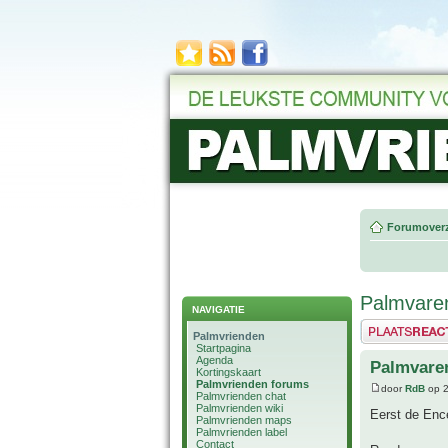
Forumoverz
Palmvaren
NAVIGATIE
Plaats een reactie
Palmvrienden
Startpagina
Agenda
Palmvaren
Kortingskaart
Palmvrienden forums
door
RdB
op 2
Palmvrienden chat
Palmvrienden wiki
Eerst de Ence
Palmvrienden maps
Palmvrienden label
Contact