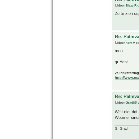
door
Bizzz-R
o
Zo te zien su
Re: Palmva
door
hent v
op
mooi
gr Hent
2e Pinksterdag
http://www.ex
Re: Palmva
door
Grad85
o
Wist niet dat
Woon er sind
Gr Grad