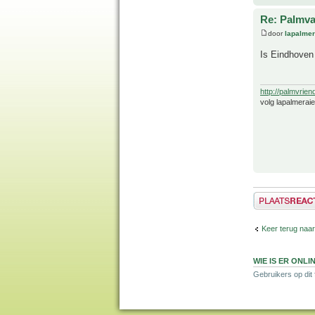
Re: Palmva
door
lapalmer
Is Eindhoven
http://palmvrien
volg lapalmerai
Plaats een reactie
Keer terug naar
WIE IS ER ONLI
Gebruikers op dit