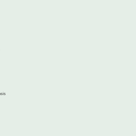
i
sis