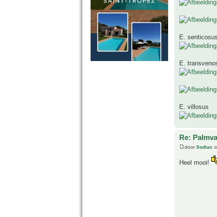
E. senticosu
E. transveno
E. villosus
Re: Palmva
door
Sodiac
o
Heel mooi!