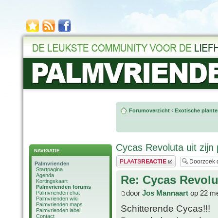
Forumoverzicht
‹
Exotische plant
Cycas Revoluta uit zijn
NAVIGATIE
Plaats een reactie
Palmvrienden
Startpagina
Agenda
Re: Cycas Revolut
Kortingskaart
Palmvrienden forums
door
Jos Mannaart
op 22 me
Palmvrienden chat
Palmvrienden wiki
Palmvrienden maps
Schitterende Cycas!!!
Palmvrienden label
Contact