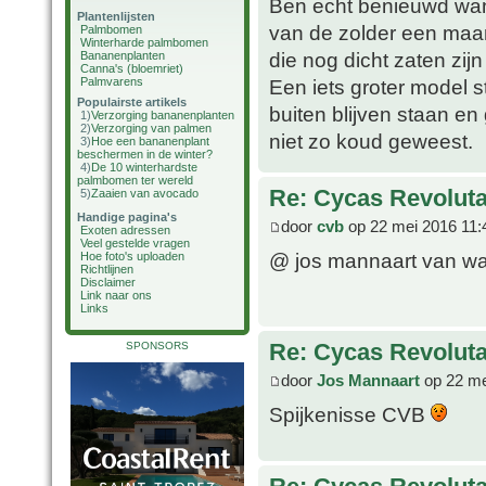
Ben echt benieuwd wann
Plantenlijsten
van de zolder een maan
Palmbomen
Winterharde palmbomen
die nog dicht zaten zi
Bananenplanten
Canna's (bloemriet)
Palmvarens
Een iets groter model s
Populairste artikels
buiten blijven staan e
1)
Verzorging bananenplanten
2)
Verzorging van palmen
niet zo koud geweest.
3)
Hoe een bananenplant
beschermen in de winter?
4)
De 10 winterhardste
palmbomen ter wereld
Re: Cycas Revoluta 
5)
Zaaien van avocado
Handige pagina's
door
cvb
op 22 mei 2016 11:
Exoten adressen
Veel gestelde vragen
@ jos mannaart van wa
Hoe foto's uploaden
Richtlijnen
Disclaimer
Link naar ons
Links
Re: Cycas Revoluta 
SPONSORS
door
Jos Mannaart
op 22 me
Spijkenisse CVB