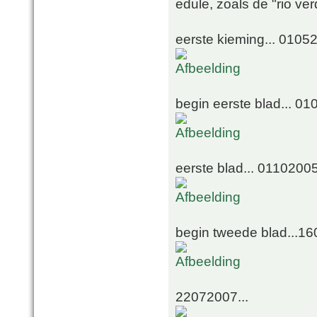
edule, zoals de "rio ve
eerste kieming... 0105
begin eerste blad... 0
eerste blad... 0110200
begin tweede blad...1
22072007...