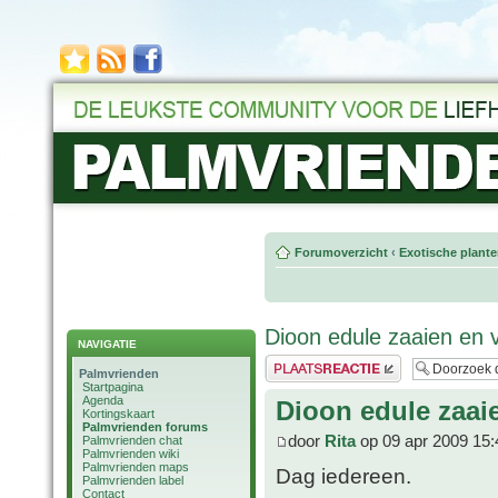
Forumoverzicht
‹
Exotische plant
Dioon edule zaaien en 
NAVIGATIE
Plaats een reactie
Palmvrienden
Startpagina
Agenda
Dioon edule zaai
Kortingskaart
Palmvrienden forums
door
Rita
op 09 apr 2009 15:
Palmvrienden chat
Palmvrienden wiki
Palmvrienden maps
Dag iedereen.
Palmvrienden label
Contact