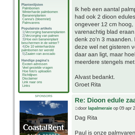
Plantenlijsten
Ik heb een aantal palm
Palmbomen
Winterharde palmbomen
had ook 2 dioon edules
Bananenplanten
Canna's (bloemriet)
Palmvarens
ongeveer 12 cm hoog, 
Populairste artikels
varenachtig blad eraan. 
1)
Verzorging bananenplanten
2)
Verzorging van palmen
denk zo'n 3 maanden. I
3)
Hoe een bananenplant
beschermen in de winter?
deze wel net gisteren 
4)
De 10 winterhardste
palmbomen ter wereld
daar aan ligt, maar ho
5)
Zaaien van avocado
Handige pagina's
meerdere stengels met 
Exoten adressen
Veel gestelde vragen
Hoe foto's uploaden
Richtlijnen
Alvast bedankt.
Disclaimer
Link naar ons
Groet Rita
Links
SPONSORS
Re: Dioon edule za
door
lapalmeraie
op 09 apr 
Dag Rita
Paul is onze palmvaren 