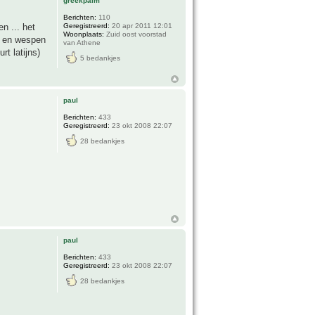
greekpalm
Berichten:
110
Geregistreerd:
20 apr 2011 12:01
n ... het
Woonplaats:
Zuid oost voorstad
en en wespen
van Athene
rt latijns)
5 bedankjes
paul
Berichten:
433
Geregistreerd:
23 okt 2008 22:07
28 bedankjes
paul
Berichten:
433
Geregistreerd:
23 okt 2008 22:07
28 bedankjes