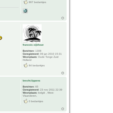
867 bedankjes
francois eijkhout
Berichten:
1308
Geregistreerd:
09 jan 2010 15:31
Woonplaats:
Oude Tonge Zuid
Holland
84 bedankjes
brecht.lippens
Berichten:
65
Geregistreerd:
23 nov 2011 22:39
Woonplaats:
belgië , West-
Vlaanderen,
0 bedankjes