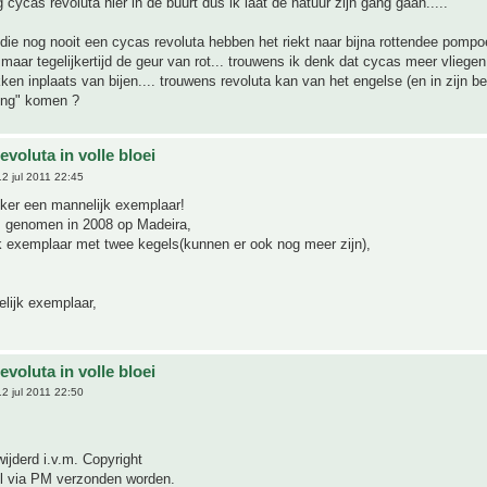
 cycas revoluta hier in de buurt dus ik laat de natuur zijn gang gaan.....
die nog nooit een cycas revoluta hebben het riekt naar bijna rottendee pompoe
g maar tegelijkertijd de geur van rot... trouwens ik denk dat cycas meer vlieg
ken inplaats van bijen.... trouwens revoluta kan van het engelse (en in zijn beu
ting" komen ?
evoluta in volle bloei
2 jul 2011 22:45
eker een mannelijk exemplaar!
's, genomen in 2008 op Madeira,
k exemplaar met twee kegels(kunnen er ook nog meer zijn),
lijk exemplaar,
evoluta in volle bloei
2 jul 2011 22:50
ijderd i.v.m. Copyright
l via PM verzonden worden.