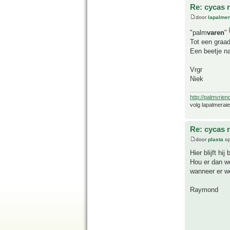
Re: cycas r
door
lapalmer
"palm
varen
"
Tot een graa
Een beetje n
Vrgr
Niek
http://palmvrien
volg lapalmerai
Re: cycas r
door
plasta
op
Hier blijft h
Hou er dan we
wanneer er w
Raymond