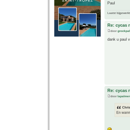
Paul
Laatst bijgewerk
Re: cycas r
door
greekpa
dank u paul 
Re: cycas r
door
lapalmer
Chri
En wanne