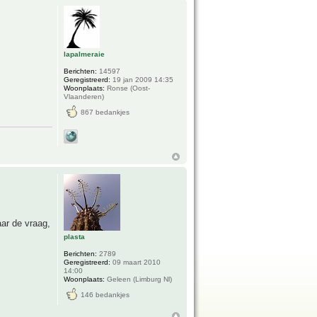
lapalmeraie
Berichten:
14597
Geregistreerd:
19 jan 2009 14:35
Woonplaats:
Ronse (Oost-
Vlaanderen)
867 bedankjes
aar de vraag,
plasta
Berichten:
2789
Geregistreerd:
09 maart 2010
14:00
Woonplaats:
Geleen (Limburg Nl)
146 bedankjes