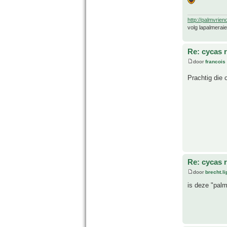
http://palmvrien
volg lapalmerai
Re: cycas r
door
francois
Prachtig die 
Re: cycas r
door
brecht.l
is deze "palm