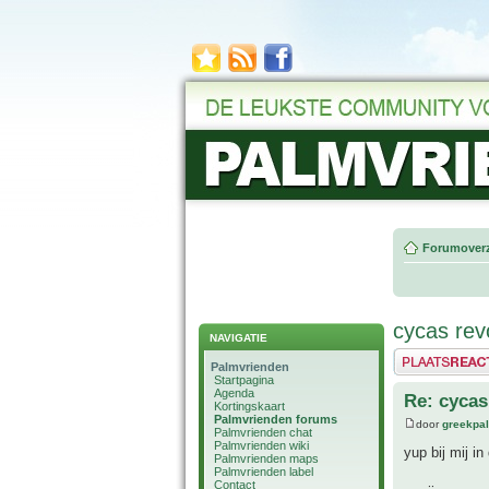
Forumoverz
cycas revo
NAVIGATIE
Plaats een reactie
Palmvrienden
Startpagina
Agenda
Re: cycas 
Kortingskaart
Palmvrienden forums
door
greekpa
Palmvrienden chat
Palmvrienden wiki
yup bij mij in 
Palmvrienden maps
Palmvrienden label
Contact