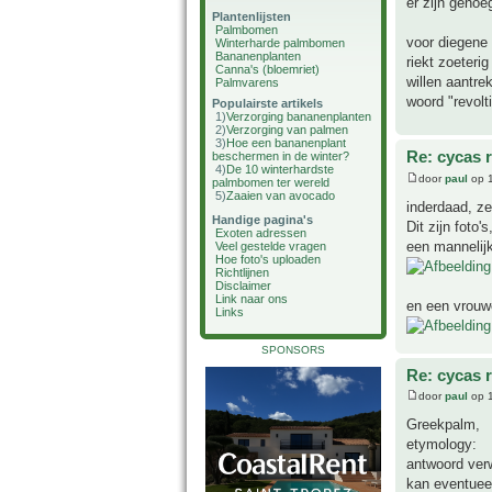
er zijn genoeg
Plantenlijsten
Palmbomen
voor diegene 
Winterharde palmbomen
Bananenplanten
riekt zoeteri
Canna's (bloemriet)
willen aantrek
Palmvarens
woord "revol
Populairste artikels
1)
Verzorging bananenplanten
2)
Verzorging van palmen
3)
Hoe een bananenplant
Re: cycas r
beschermen in de winter?
4)
De 10 winterhardste
door
paul
op 1
palmbomen ter wereld
5)
Zaaien van avocado
inderdaad, z
Handige pagina's
Dit zijn foto
Exoten adressen
een mannelij
Veel gestelde vragen
Hoe foto's uploaden
Richtlijnen
Disclaimer
Link naar ons
en een vrouwe
Links
SPONSORS
Re: cycas r
door
paul
op 1
Greekpalm,
etymology:
antwoord verw
kan eventuee