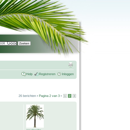
Help
Registreren
Inloggen
26 berichten •
Pagina
2
van
3
•
1
2
3