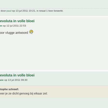
t door
paul
op 13 jul 2011 10:21, in totaal 1 keer bewerkt.
evoluta in volle bloei
lm
op 12 jul 2011 22:53
voor vlugge antwoord
evoluta in volle bloei
aie
op 13 jul 2011 09:30
stophe schreef:
er je ze dicht genoeg bij elkaar zet: