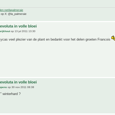
den.net/lapalmeraie
e op X: @la_palmeraie
evoluta in volle bloei
 eijkhout
op 13 jul 2011 13:30
cycas veel plezier van de plant en bedankt voor het delen groeten Francois
evoluta in volle bloei
ippens
op 30 nov 2011 08:38
" winterhard ?