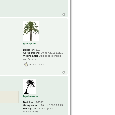
greekpalm
Berichten:
110
Geregistreerd:
20 apr 2011 12:01
Woonplaats:
Zuid oost voorstad
van Athene
5 bedankjes
lapalmeraie
Berichten:
14597
Geregistreerd:
19 jan 2009 14:35
Woonplaats:
Ronse (Oost-
Vlaanderen)