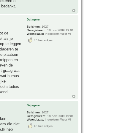
oekeren of
 bedankt.
Dejagere
Berichten:
1027
Geregistreerd:
18 nov 2009 19:01
ot de
Woonplaats:
Ingooigem West Vl
l als je
45 bedankjes
 op te leggen
bladeren te
te plaatsen
fknippen en
ieven de
ft graag wat
g wat humus
ijke
eel studies
vond.
Dejagere
Berichten:
1027
Geregistreerd:
18 nov 2009 19:01
oken
Woonplaats:
Ingooigem West Vl
ers die niet
45 bedankjes
e.Ik heb