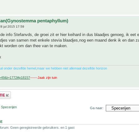
ulan(Gynostemma pentaphyllum)
8 jul 2015 17:59
de info Stefanvds, de groei zit er hier keihard in dus blaadjes genoeg, ik eet e
adjes van samen met enkele stevia blaadjes,nog een maand denk ik en dan za
kt worden om dan thee van te maken.
k
al onder dezelfde hemel,maar we hebben niet allemaal dezelfde horizon
f=49&t=1772#p18157
------Jaak zijn tuin
 Specerijen
Ga naar:
NE
 forum: Geen geregistreerde gebruikers. en 1 gast