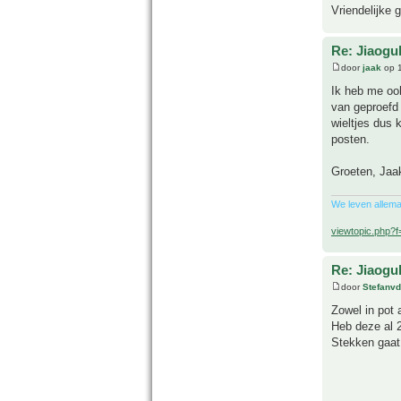
Vriendelijke 
Re: Jiaog
door
jaak
op 1
Ik heb me ook
van geproefd 
wieltjes dus 
posten.
Groeten, Jaa
We leven allema
viewtopic.php?
Re: Jiaog
door
Stefanv
Zowel in pot a
Heb deze al 2
Stekken gaat