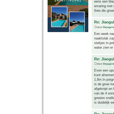
eens een blaa
ervaring met 
thee die groei
Re: Jiaog
door
Dejager
Een week nada
naaktslak zag
stekjes in po
water zien er
Re: Jiaog
door
Dejager
Even een upda
kunt afnemen 
1,8m.In potgr
is de groei t
afgeknipt en 
van de 4 oors
groeien snell
is duidelijk e
Re: Jiaog