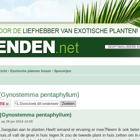
icht
‹
Exotische planten forum
‹
Specerijen
n(Gynostemma pentaphyllum)
n(Gynostemma pentaphyllum)
e
op 29 jun 2014 14:00
 Jiaogulan aan te planten.Heeft iemand er ervaring er mee?Neem ik ook bete
 huis,of valt de groei in huis tegen.Ik zou de tweede plant in huis zetten om in 