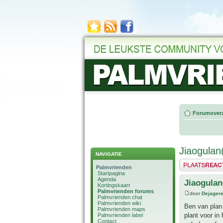
Forumoverz
Jiaogula
NAVIGATIE
Plaats een reactie
Palmvrienden
Startpagina
Agenda
Jiaogula
Kortingskaart
Palmvrienden forums
door
Dejager
Palmvrienden chat
Palmvrienden wiki
Ben van plan
Palmvrienden maps
plant voor in
Palmvrienden label
Contact