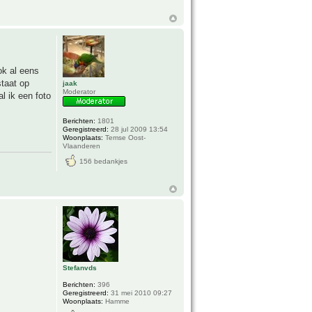
ok al eens
staat op
jaak
Moderator
l ik een foto
Berichten:
1801
Geregistreerd:
28 jul 2009 13:54
Woonplaats:
Temse Oost-
Vlaanderen
156 bedankjes
Stefanvds
Berichten:
396
Geregistreerd:
31 mei 2010 09:27
Woonplaats:
Hamme