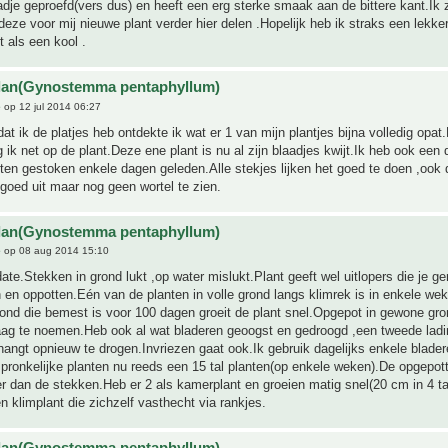
dje geproefd(vers dus) en heeft een erg sterke smaak aan de bittere kant.Ik 
deze voor mij nieuwe plant verder hier delen .Hopelijk heb ik straks een lekk
t als een kool .
ulan(Gynostemma pentaphyllum)
e
op 12 jul 2014 06:27
t ik de platjes heb ontdekte ik wat er 1 van mijn plantjes bijna volledig opat
 ik net op de plant.Deze ene plant is nu al zijn blaadjes kwijt.Ik heb ook een d
tten gestoken enkele dagen geleden.Alle stekjes lijken het goed te doen ,ook
 goed uit maar nog geen wortel te zien.
ulan(Gynostemma pentaphyllum)
e
op 08 aug 2014 15:10
te.Stekken in grond lukt ,op water mislukt.Plant geeft wel uitlopers die je g
en oppotten.Eén van de planten in volle grond langs klimrek is in enkele we
ond die bemest is voor 100 dagen groeit de plant snel.Opgepot in gewone gron
raag te noemen.Heb ook al wat bladeren geoogst en gedroogd ,een tweede ladi
hangt opnieuw te drogen.Invriezen gaat ook.Ik gebruik dagelijks enkele blade
pronkelijke planten nu reeds een 15 tal planten(op enkele weken).De opgepott
er dan de stekken.Heb er 2 als kamerplant en groeien matig snel(20 cm in 4 t
en klimplant die zichzelf vasthecht via rankjes.
ulan(Gynostemma pentaphyllum)