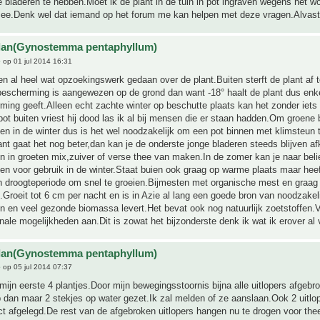
 bladeren te hebben.Moet ik de plant in de tuin in pot ingraven wegens het w
 mee.Denk wel dat iemand op het forum me kan helpen met deze vragen.Alvast
ulan(Gynostemma pentaphyllum)
e
op 01 jul 2014 16:31
en al heel wat opzoekingswerk gedaan over de plant.Buiten sterft de plant af t
escherming is aangewezen op de grond dan want -18° haalt de plant dus enke
ing geeft.Alleen echt zachte winter op beschutte plaats kan het zonder iets
pot buiten vriest hij dood las ik al bij mensen die er staan hadden.Om groene 
en in de winter dus is het wel noodzakelijk om een pot binnen met klimsteun 
ant gaat het nog beter,dan kan je de onderste jonge bladeren steeds blijven a
n in groeten mix,zuiver of verse thee van maken.In de zomer kan je naar bel
en voor gebruik in de winter.Staat buien ook graag op warme plaats maar hee
in droogteperiode om snel te groeien.Bijmesten met organische mest en graa
t.Groeit tot 6 cm per nacht en is in Azie al lang een goede bron van noodzakel
n en veel gezonde biomassa levert.Het bevat ook nog natuurlijk zoetstoffen.V
ale mogelijkheden aan.Dit is zowat het bijzonderste denk ik wat ik erover al 
ulan(Gynostemma pentaphyllum)
e
op 05 jul 2014 07:37
mijn eerste 4 plantjes.Door mijn bewegingsstoornis bijna alle uitlopers afgebr
b dan maar 2 stekjes op water gezet.Ik zal melden of ze aanslaan.Ook 2 uitlop
ct afgelegd.De rest van de afgebroken uitlopers hangen nu te drogen voor the