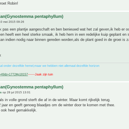
groet Robin!
ulan(Gynostemma pentaphyllum)
0 mei 2015 09:26
 pas een plantje aangeschaft en ben benieuwd wat het zal geven,ik heb er o
en heeft een heel sterke smaak, ik heb hem in een redelijke kuip geplant en 
kan indien nodig naar binnen gereden worden,als de plant goed in de groei is za
k
al onder dezelfde hemel,maar we hebben niet allemaal dezelfde horizon
f=49&t=1772#p18157
------Jaak zijn tuin
ulan(Gynostemma pentaphyllum)
ds
op 28 jul 2015 13:01
ls in volle grond sterft die af in de winter. Maar komt rijkelijk terug.
 jaar en geeft genoeg blaadjes om de winter door te komen met thee.
 ook heel gemakkelijk.