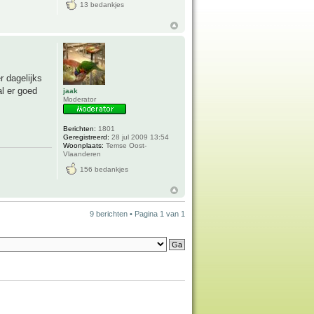
13 bedankjes
r dagelijks
l er goed
jaak
Moderator
Berichten:
1801
Geregistreerd:
28 jul 2009 13:54
Woonplaats:
Temse Oost-
Vlaanderen
156 bedankjes
9 berichten • Pagina
1
van
1