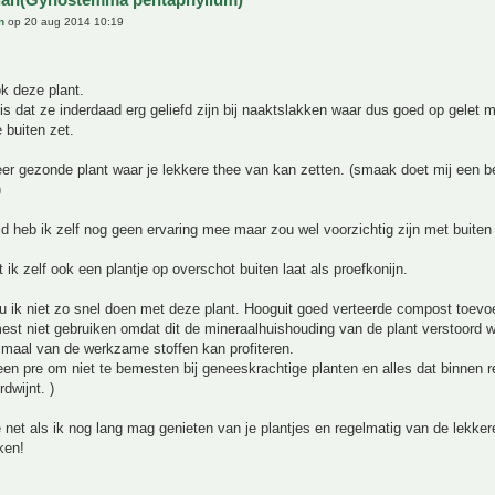
n
op 20 aug 2014 10:19
ok deze plant.
 is dat ze inderdaad erg geliefd zijn bij naaktslakken waar dus goed op gelet
 buiten zet.
er gezonde plant waar je lekkere thee van kan zetten. (smaak doet mij een b
)
d heb ik zelf nog geen ervaring mee maar zou wel voorzichtig zijn met buiten
 ik zelf ook een plantje op overschot buiten laat als proefkonijn.
 ik niet zo snel doen met deze plant. Hooguit goed verteerde compost toevo
st niet gebruiken omdat dit de mineraalhuishouding van de plant verstoord w
imaal van de werkzame stoffen kan profiteren.
een pre om niet te bemesten bij geneeskrachtige planten en alles dat binnen red
dwijnt. )
e net als ik nog lang mag genieten van je plantjes en regelmatig van de lekke
ken!