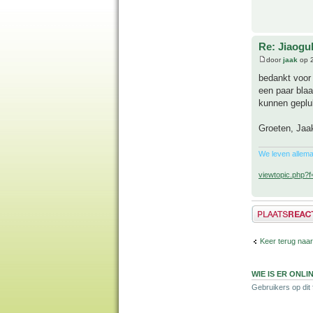
Re: Jiaog
door
jaak
op 2
bedankt voor 
een paar bla
kunnen geplu
Groeten, Jaa
We leven allema
viewtopic.php?
Plaats een reactie
Keer terug naar
WIE IS ER ONLI
Gebruikers op dit