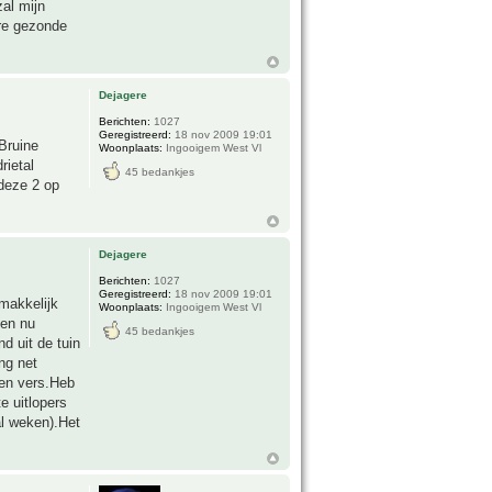
zal mijn
ere gezonde
Dejagere
Berichten:
1027
Geregistreerd:
18 nov 2009 19:01
.Bruine
Woonplaats:
Ingooigem West Vl
rietal
45 bedankjes
 deze 2 op
Dejagere
Berichten:
1027
Geregistreerd:
18 nov 2009 19:01
emakkelijk
Woonplaats:
Ingooigem West Vl
ken nu
45 bedankjes
d uit de tuin
ng net
ren vers.Heb
e uitlopers
al weken).Het