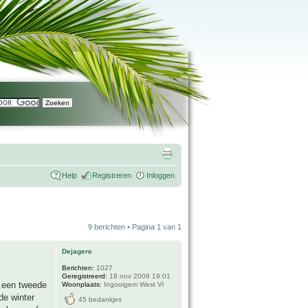
Help
Registreren
Inloggen
9 berichten • Pagina
1
van
1
Dejagere
Berichten:
1027
Geregistreerd:
18 nov 2009 19:01
r een tweede
Woonplaats:
Ingooigem West Vl
de winter
45 bedankjes