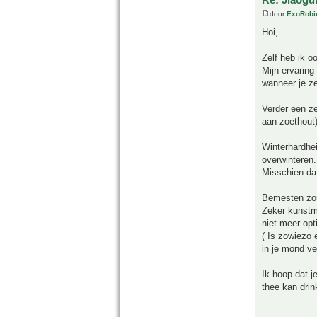
door
ExoRobi
Hoi,
Zelf heb ik o
Mijn ervaring
wanneer je ze
Verder een ze
aan zoethout
Winterhardhei
overwinteren.
Misschien dat
Bemesten zou
Zeker kunstme
niet meer opt
( Is zowiezo 
in je mond ver
Ik hoop dat j
thee kan drin