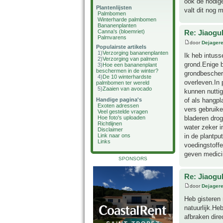
ook de nodige
Plantenlijsten
valt dit nog
Palmbomen
Winterharde palmbomen
Bananenplanten
Canna's (bloemriet)
Re: Jiaog
Palmvarens
door
Dejager
Populairste artikels
1)
Verzorging bananenplanten
Ik heb intuss
2)
Verzorging van palmen
grond.Enige b
3)
Hoe een bananenplant
beschermen in de winter?
grondbescherm
4)
De 10 winterhardste
overleven.In 
palmbomen ter wereld
5)
Zaaien van avocado
kunnen nuttig
of als hangpl
Handige pagina's
Exoten adressen
vers gebruike
Veel gestelde vragen
bladeren drog
Hoe foto's uploaden
Richtlijnen
water zeker 
Disclaimer
in de plantpu
Link naar ons
Links
voedingstoffe
geven medicin
SPONSORS
Re: Jiaog
door
Dejager
Heb gisteren 
natuurlijk.He
afbraken dire