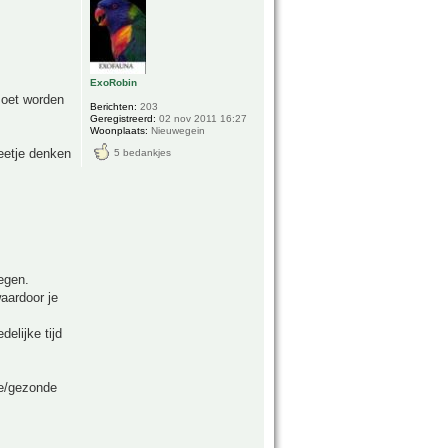
ExoRobin
 moet worden
Berichten:
203
Geregistreerd:
02 nov 2011 16:27
Woonplaats:
Nieuwegein
eetje denken
5 bedankjes
egen.
aardoor je
elijke tijd
re/gezonde