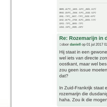
08/09, -14.7°C__14/15, - 3.6°C__20/21, -9.1°C
09/10, -10.0°C__15/16, - 5.9°C__21/22, -5.2°C
10/11, - 7.9°C__16/17, - 7.9°C__21/22, -6.9°C
11/12, -14.7°C__17/18, - 8.3°C__22/23, -7.1°C
12/13, - 7.9°C__18/19, - 7.5°C
13/14, - 0.8°C__19/20, - 2.8°C
Re: Rozemarijn in
door
daniell
op 01 jul 2017 0
Hij staat in een gewone
wel iets van directe zo
oostkant, maar wel bes
zou geen issue moeten
dat?
In Zuid-Frankrijk staat
rozemarijn die dusdani
haha. Zou ik die moge