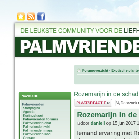
Forumoverzicht
‹
Exotische plant
Rozemarijn in de scha
NAVIGATIE
Plaats een reactie
Palmvrienden
Startpagina
Agenda
Rozemarijn in d
Kortingskaart
Palmvrienden forums
door
daniell
op 15 jun 2017 
Palmvrienden chat
Palmvrienden wiki
Palmvrienden maps
Iemand ervaring met Ro
Palmvrienden label
Contact