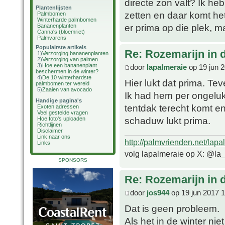
directe zon valt? Ik heb
Plantenlijsten
zetten en daar komt het
Palmbomen
Winterharde palmbomen
er prima op die plek, m
Bananenplanten
Canna's (bloemriet)
Palmvarens
Populairste artikels
Re: Rozemarijn in
1)
Verzorging bananenplanten
2)
Verzorging van palmen
3)
Hoe een bananenplant
door
lapalmeraie
op 19 jun 
beschermen in de winter?
4)
De 10 winterhardste
Hier lukt dat prima. Te
palmbomen ter wereld
5)
Zaaien van avocado
Ik had hem per ongeluk
Handige pagina's
tentdak terecht komt en
Exoten adressen
Veel gestelde vragen
schaduw lukt prima.
Hoe foto's uploaden
Richtlijnen
Disclaimer
Link naar ons
http://palmvrienden.net/lapa
Links
volg lapalmeraie op X: @la
SPONSORS
Re: Rozemarijn in
door
jos944
op 19 jun 2017 
Dat is geen probleem.
Als het in de winter nie