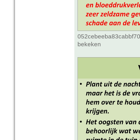
052cebeeba83cabbf70c
bekeken