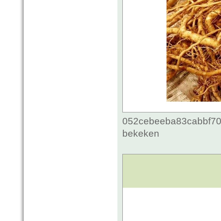
052cebeeba83cabbf70c
bekeken