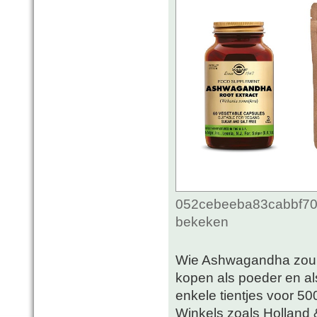
052cebeeba83cabbf70c
bekeken
Wie Ashwagandha zou wi
kopen als poeder en als
enkele tientjes voor 5
Winkels zoals Holland 