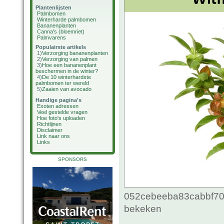
Plantenlijsten
Palmbomen
Winterharde palmbomen
Bananenplanten
Canna's (bloemriet)
Palmvarens
Populairste artikels
1)
Verzorging bananenplanten
2)
Verzorging van palmen
3)
Hoe een bananenplant
beschermen in de winter?
4)
De 10 winterhardste
palmbomen ter wereld
5)
Zaaien van avocado
Handige pagina's
Exoten adressen
Veel gestelde vragen
Hoe foto's uploaden
Richtlijnen
Disclaimer
Link naar ons
Links
SPONSORS
052cebeeba83cabbf70c
bekeken