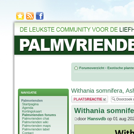
Forumoverzicht
‹
Exotische plant
Withania somnifera, A
NAVIGATIE
Plaats een reactie
Palmvrienden
Startpagina
Agenda
Withania somnif
Kortingskaart
Palmvrienden forums
door
Hansvdb
op 01 aug 202
Palmvrienden chat
Palmvrienden wiki
Palmvrienden maps
Palmvrienden label
Contact