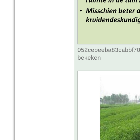
052cebeeba83cabbf70c
bekeken