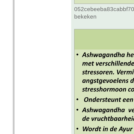
052cebeeba83cabbf70c
bekeken