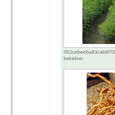
052cebeeba83cabbf70c
bekeken