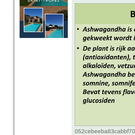
052cebeeba83cabbf70c