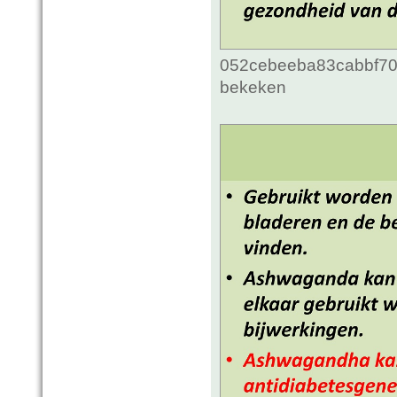
052cebeeba83cabbf70c
bekeken