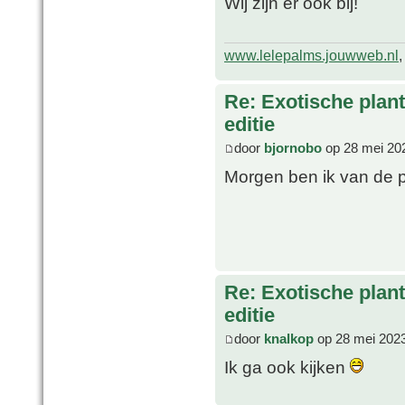
Wij zijn er ook bij!
www.lelepalms.jouwweb.nl
Re: Exotische plan
editie
door
bjornobo
op 28 mei 20
Morgen ben ik van de p
Re: Exotische plan
editie
door
knalkop
op 28 mei 2023
Ik ga ook kijken