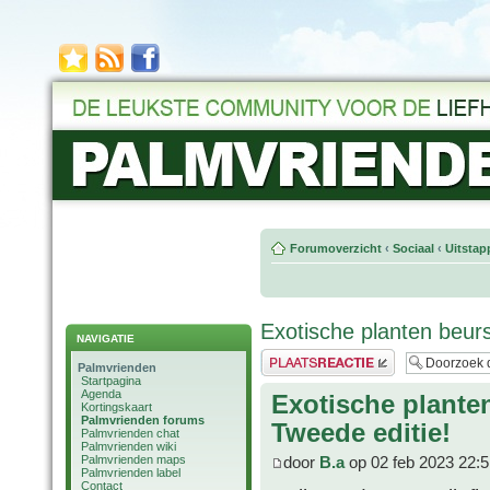
Forumoverzicht
‹
Sociaal
‹
Uitstap
Exotische planten beur
NAVIGATIE
Plaats een reactie
Palmvrienden
Startpagina
Agenda
Exotische plante
Kortingskaart
Palmvrienden forums
Tweede editie!
Palmvrienden chat
Palmvrienden wiki
Palmvrienden maps
door
B.a
op 02 feb 2023 22:5
Palmvrienden label
Contact