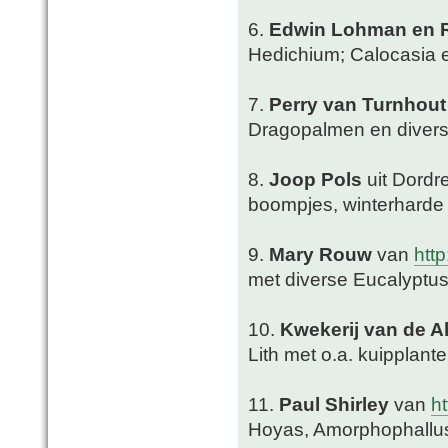
6.
Edwin Lohman en R
Hedichium; Calocasia 
7.
Perry van Turnhout
Dragopalmen en divers
8.
Joop Pols
uit Dordr
boompjes, winterharde 
9.
Mary Rouw
van
htt
met diverse Eucalyptus
10.
Kwekerij van de 
Lith met o.a. kuipplant
11.
Paul Shirley
van
h
Hoyas, Amorphophallus