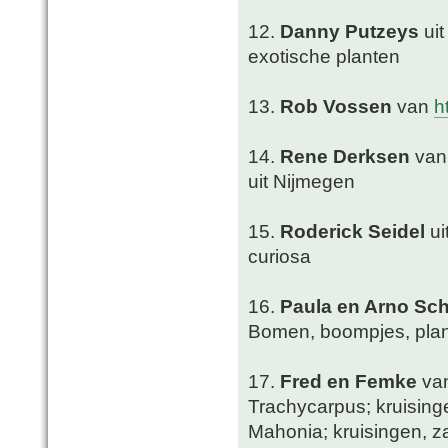
12.
Danny Putzeys
uit
exotische planten
13.
Rob Vossen
van
h
14.
Rene Derksen
va
uit Nijmegen
15.
Roderick Seidel
ui
curiosa
16.
Paula en Arno Sc
Bomen, boompjes, plant
17.
Fred en Femke
van
Trachycarpus; kruising
Mahonia; kruisingen, za