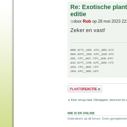
Re: Exotische plan
editie
door
Rob
op 28 mei 2023 22
Zeker en vast!
08/09, -14.7°C__14/15, - 3.6°C__20/21, -9.1°C
09/10, -10.0°C__15/16, - 5.9°C__21/22, -5.2°C
10/11, - 7.9°C__16/17, - 7.9°C__21/22, -6.9°C
11/12, -14.7°C__17/18, - 8.3°C__22/23, -7.1°C
12/13, - 7.9°C__18/19, - 7.5°C
13/14, - 0.8°C__19/20, - 2.8°C
Plaats een reactie
Keer terug naar Uitstappen, beurzen en 
WIE IS ER ONLINE
Gebruikers op dit forum: Geen geregistreer