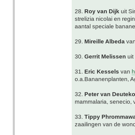
28.
Roy van Dijk
uit S
strelizia nicolai en re
aantal speciale banane
29.
Mireille Albeda
van
30.
Gerrit Melissen
uit
31.
Eric Kessels
van
h
o.a.Bananenplanten, A
32.
Peter van Deutek
mammalaria, senecio, ve
33.
Tippy Phrommaw
zaailingen van de won