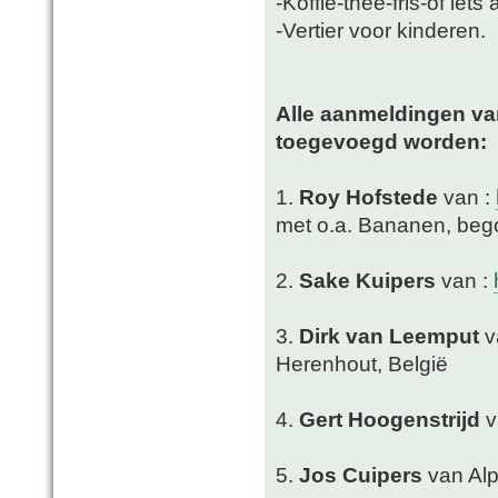
-Koffie-thee-fris-of iet
-Vertier voor kinderen.
Alle aanmeldingen va
toegevoegd worden:
1.
Roy Hofstede
van :
met o.a. Bananen, bego
2.
Sake Kuipers
van :
3.
Dirk van Leemput
v
Herenhout, België
4.
Gert Hoogenstrijd
v
5.
Jos Cuipers
van Alp