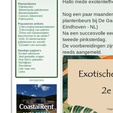
Hallo mede exotenliefh
Plantenlijsten
Palmbomen
Winterharde palmbomen
Bananenplanten
Nog een paar maanden 
Canna's (bloemriet)
Palmvarens
plantenbeurs bij De Ga
Populairste artikels
Eindhoven - NL)
1)
Verzorging bananenplanten
2)
Verzorging van palmen
Na een succesvolle eers
3)
Hoe een bananenplant
beschermen in de winter?
tweede pinksterdag.
4)
De 10 winterhardste
palmbomen ter wereld
De voorbereidingen zijn
5)
Zaaien van avocado
Handige pagina's
reeds aangemeld.
Exoten adressen
Veel gestelde vragen
Hoe foto's uploaden
Richtlijnen
Disclaimer
Link naar ons
Links
SPONSORS