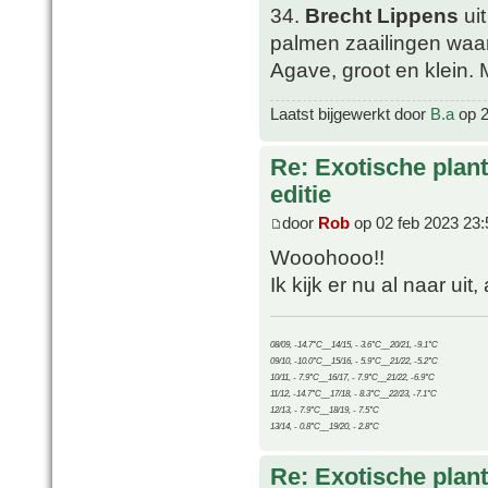
34.
Brecht Lippens
ui
palmen zaailingen waar
Agave, groot en klein.
Laatst bijgewerkt door
B.a
op 2
Re: Exotische plan
editie
door
Rob
op 02 feb 2023 23:
Wooohooo!!
Ik kijk er nu al naar ui
08/09, -14.7°C__14/15, - 3.6°C__20/21, -9.1°C
09/10, -10.0°C__15/16, - 5.9°C__21/22, -5.2°C
10/11, - 7.9°C__16/17, - 7.9°C__21/22, -6.9°C
11/12, -14.7°C__17/18, - 8.3°C__22/23, -7.1°C
12/13, - 7.9°C__18/19, - 7.5°C
13/14, - 0.8°C__19/20, - 2.8°C
Re: Exotische plan