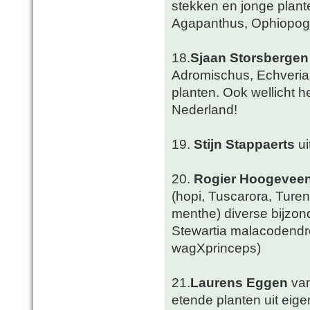
stekken en jonge plant
Agapanthus, Ophiopogo
18.
Sjaan Storsbergen
Adromischus, Echveria,
planten. Ook wellicht 
Nederland!
19.
Stijn Stappaerts
ui
20.
Rogier Hoogevee
(hopi, Tuscarora, Turen
menthe) diverse bijzon
Stewartia malacodendro
wagXprinceps)
21.
Laurens Eggen
va
etende planten uit eig