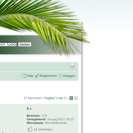
Help
Registreren
Inloggen
17 berichten •
Pagina
1
van
2
•
1
2
B.a
Berichten:
174
Geregistreerd:
14 aug 2017 10:12
Woonplaats:
Sint-Oedenrode
14 bedankjes