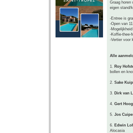
Graag horen 
eigen stand/
-Entree is gra
-Open van 11.
-Mogelijkheid
-Koffie-thee-f
-Vertier voor 
Alle aanmel
1.
Roy Hofst
bollen en kno
2.
Sake Kui
3.
Dirk van 
4.
Gert Hoog
5.
Jos Cuip
6.
Edwin Loh
Alocasia