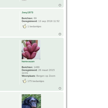
Joey1973
Berichten:
69
Geregistreerd:
13 sep 2018 11:52
1 bedankjes
hanscazan
Berichten:
1489
Geregistreerd:
26 maart 2015
14:01
Woonplaats:
Bergen op Zoom
175 bedankjes