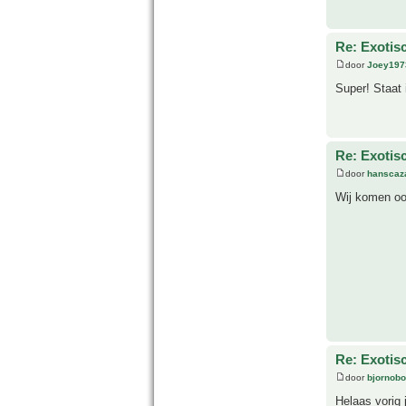
Re: Exotis
door
Joey197
Super! Staat
Re: Exotis
door
hanscaz
Wij komen ook
Re: Exotis
door
bjornobo
Helaas vorig 