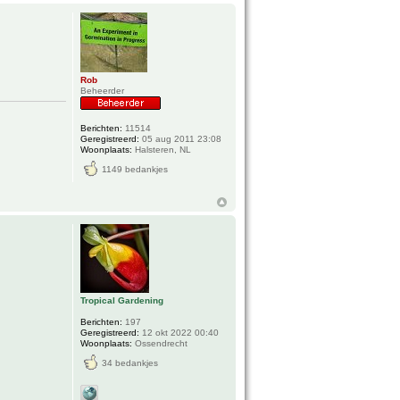
Rob
Beheerder
Berichten:
11514
Geregistreerd:
05 aug 2011 23:08
Woonplaats:
Halsteren, NL
1149 bedankjes
Tropical Gardening
Berichten:
197
Geregistreerd:
12 okt 2022 00:40
Woonplaats:
Ossendrecht
34 bedankjes