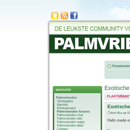
Forumoverz
Exotische
NAVIGATIE
Plaats een reactie
Palmvrienden
Startpagina
Agenda
Exotische
Kortingskaart
Palmvrienden forums
door
B.a
op 02
Palmvrienden chat
Palmvrienden wiki
Hallo mede e
Palmvrienden maps
Palmvrienden label
Contact