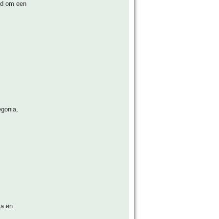
id om een
egonia,
ia en