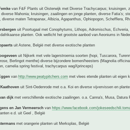
 Femke
van F&F Plants uit Oisterwijk met Diverse Trachycarpus; kruisingen, z
 diverse Mahonia; kruisingen, zaailingen en jonge planten, diverse Fatia’s; s
, diverse maten Tetrapanax, Albizia, Agapanthus, Ophiopogon, Schefflera, Rh
orsbergen
uit Poortugaal met Conophytums, Lithops, Adromischus, Echveria,
dafrikaanse planten. Ook wellicht het grootste aanbod van Aeoniums in Nede
ppaerts
uit Astene, België met diverse exotische planten
Hoogeveen
uit Nijkerk met vele lagerstroemia soorten (hopi, Tuscarora, Turen
a rose, Berlingot menthe) diverse bijzondere bomen/heesters (Magnolia officinal
n, camelia spring festival, trachycarpus wagXprinceps)
Eggen
van
http://www.peatypitchers.com
met vlees etende planten uit eigen 
 Kaathoven
uit Sint-Oedenrode met o.a. Koi en diverse vijvervissen en plant
van dijk
met verschillende exotische zaailingen. o.a. Canna's, Musa, Datura 
gens en Jan Vermeersch
van
https://www.facebook.com/jokeseedschili.tom
anten e.d. uit Geel , België
termans
met orangerie planten uit Merksplas, België