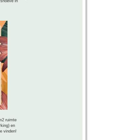
ishoeve in
m2 ruimte
rking) en
te vinden!