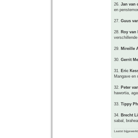
26.
Jan van 
en penstemo
27.
Guus van
28.
Roy van 
verschillende
29.
Mireille 
30.
Gerrit M
31.
Eric Kes
Mangave en n
32.
Peter va
hawortia, ag
33.
Tippy P
34.
Brecht L
sabal, brahea
Laatst bijgewerk