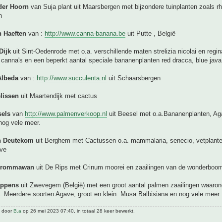
der Hoorn
van Suja plant uit Maarsbergen met bijzondere tuinplanten zoals r
n
 Haeften
van :
http://www.canna-banana.be
uit Putte , België
Dijk
uit Sint-Oedenrode met o.a. verschillende maten strelizia nicolai en regin
 canna's en een beperkt aantal speciale bananenplanten red dracca, blue java,
Albeda
van :
http://www.succulenta.nl
uit Schaarsbergen
elissen
uit Maartendijk met cactus
sels
van
http://www.palmenverkoop.nl
uit Beesel met o.a.Bananenplanten, Ag
og vele meer.
n Deutekom
uit Berghem met Cactussen o.a. mammalaria, senecio, vetplanten
ave
hrommawan
uit De Rips met Crinum moorei en zaailingen van de wonderboo
ippens
uit Zwevegem (België) met een groot aantal palmen zaailingen waarond
. Meerdere soorten Agave, groot en klein. Musa Balbisiana en nog vele meer.
t door
B.a
op 26 mei 2023 07:40, in totaal 28 keer bewerkt.