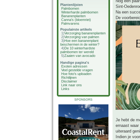
Nog een paar
Plantenlijsten
Sint-Oedenrod
Palmbomen
Na een succes
Winterharde palmbomen
Bananenplanten
De voorbereid
Canna's (bloemriet)
Palmvarens
Populairste artikels
1)
Verzorging bananenplanten
2)
Verzorging van palmen
3)
Hoe een bananenplant
beschermen in de winter?
4)
De 10 winterhardste
palmbomen ter wereld
5)
Zaaien van avocado
Handige pagina's
Exoten adressen
Veel gestelde vragen
Hoe foto's uploaden
Richtlijnen
Disclaimer
Link naar ons
Links
SPONSORS
Je hebt de m
ernaast waar 
uiteraard gen
Indien je voo