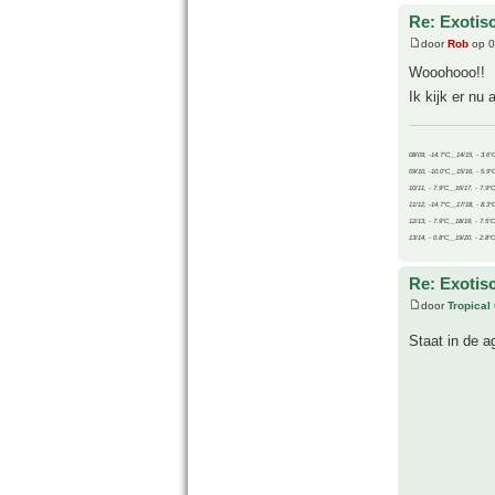
Re: Exotis
door
Rob
op 0
Wooohooo!!
Ik kijk er nu 
08/09, -14.7°C__14/15, - 3.6°
09/10, -10.0°C__15/16, - 5.9°
10/11, - 7.9°C__16/17, - 7.9°
11/12, -14.7°C__17/18, - 8.3°
12/13, - 7.9°C__18/19, - 7.5°C
13/14, - 0.8°C__19/20, - 2.8°C
Re: Exotis
door
Tropical
Staat in de 