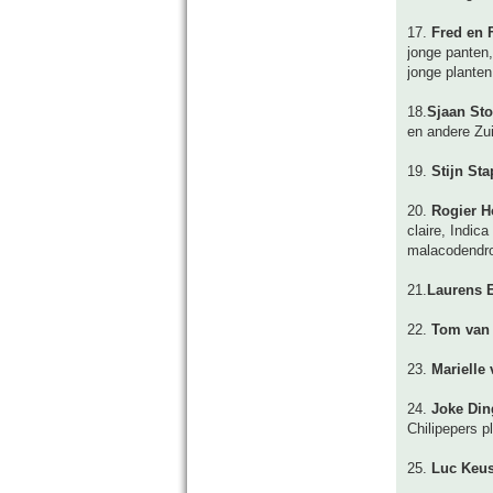
17.
Fred en
jonge panten,
jonge planten
18.
Sjaan St
en andere Zui
19.
Stijn Sta
20.
Rogier 
claire, Indic
malacodendro
21.
Laurens 
22.
Tom van
23.
Marielle 
24.
Joke Din
Chilipepers pl
25.
Luc Keus