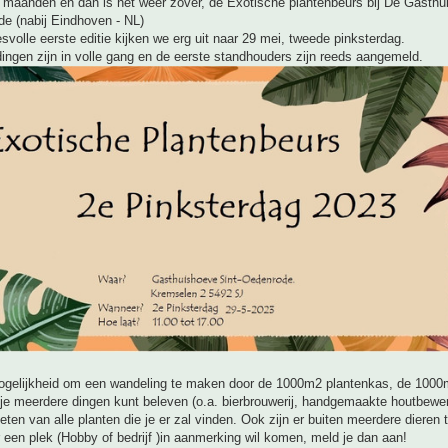
 maanden en dan is het weer zover, dé Exotische plantenbeurs bij De Gasthu
e (nabij Eindhoven - NL)
volle eerste editie kijken we erg uit naar 29 mei, tweede pinksterdag.
ingen zijn in volle gang en de eerste standhouders zijn reeds aangemeld.
ogelijkheid om een wandeling te maken door de 1000m2 plantenkas, de 1000
je meerdere dingen kunt beleven (o.a. bierbrouwerij, handgemaakte houtbewe
ieten van alle planten die je er zal vinden. Ook zijn er buiten meerdere dieren 
r een plek (Hobby of bedrijf )in aanmerking wil komen, meld je dan aan!