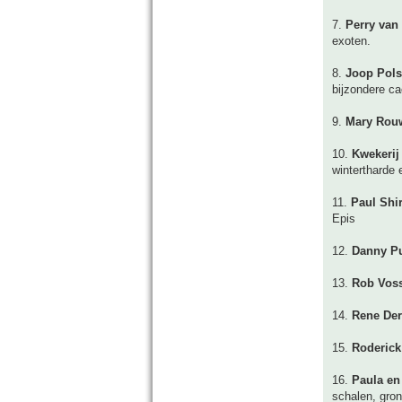
7.
Perry van
exoten.
8.
Joop Pols
bijzondere ca
9.
Mary Rou
10.
Kwekerij
wintertharde 
11.
Paul Shir
Epis
12.
Danny P
13.
Rob Vos
14.
Rene De
15.
Roderick
16.
Paula en
schalen, gron