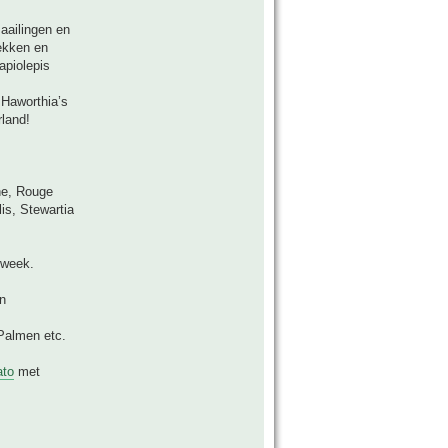
aailingen en
tekken en
apiolepis
 Haworthia’s
rland!
ne, Rouge
is, Stewartia
kweek.
en
Palmen etc.
ato
met