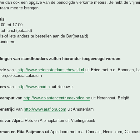
we dan ook een opgave van de benodigde vierkante meters. Je hebt de vrijhe
kraam mee te brengen.
tis!
00 tot 17.00
 tot lunch(betaald)
ris-of iets anders te bestellen aan de Bar(betaald)
kinderen.
dingen van standhouders zullen hieronder toegevoegd worden:
ede
van :
http://www.hetamsterdamscheveld.nl
uit Erica met o.a. Bananen, b
llen,colocasia,caladium
pers
van :
http://www.aroid.nl
uit Reeuwijk
Leemput
van
http://www.plantencentrumexotica.be
uit Herenhout, België
enstrijd
van
http://www.araflora.com
uit Amsterdam
ers
van Alpina Rots en Alpineplanten uit Vierlingsbeek
man en Rita Paijmans
uit Apeldoorn met o.a. Canna’s; Hedichium; Calocas