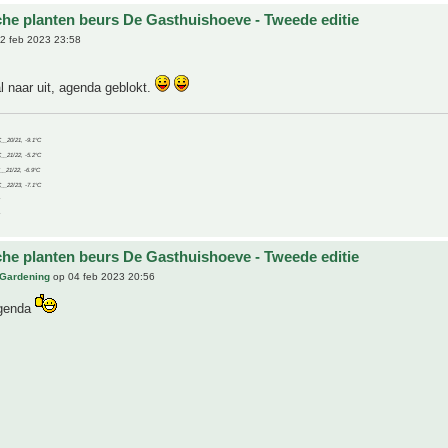
che planten beurs De Gasthuishoeve - Tweede editie
2 feb 2023 23:58
al naar uit, agenda geblokt.
C__20/21, -9.1°C
C__21/22, -5.2°C
C__21/22, -6.9°C
C__22/23, -7.1°C
che planten beurs De Gasthuishoeve - Tweede editie
 Gardening
op 04 feb 2023 20:56
agenda