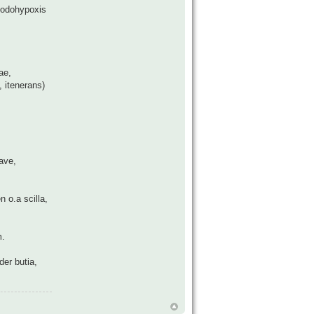
hodohypoxis
ae,
 itenerans)
ave,
 o.a scilla,
m.
er butia,