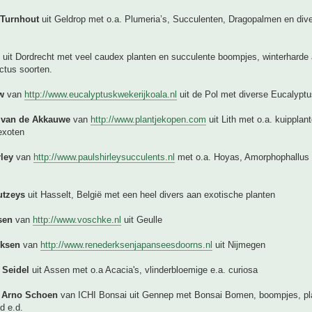
 Turnhout
uit Geldrop met o.a. Plumeria’s, Succulenten, Dragopalmen en div
uit Dordrecht met veel caudex planten en succulente boompjes, winterharde
ctus soorten.
w
van
http://www.eucalyptuskwekerijkoala.nl
uit de Pol met diverse Eucalyptu
 van de Akkauwe
van
http://www.plantjekopen.com
uit Lith met o.a. kuipplan
exoten
ley
van
http://www.paulshirleysucculents.nl
met o.a. Hoyas, Amorphophallus 
utzeys
uit Hasselt, België met een heel divers aan exotische planten
sen
van
http://www.voschke.nl
uit Geulle
rksen
van
http://www.renederksenjapanseesdoorns.nl
uit Nijmegen
 Seidel
uit Assen met o.a Acacia's, vlinderbloemige e.a. curiosa
 Arno Schoen
van ICHI Bonsai uit Gennep met Bonsai Bomen, boompjes, pl
d e.d.