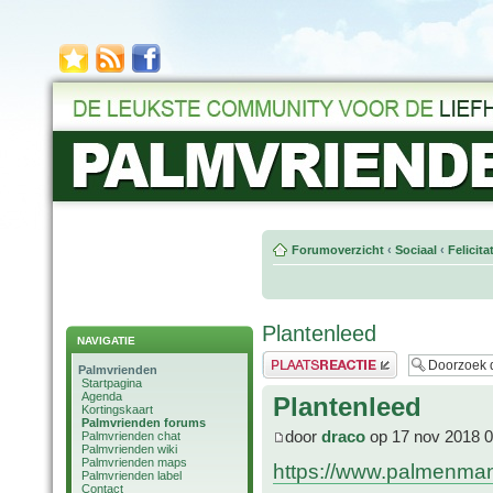
Forumoverzicht
‹
Sociaal
‹
Felicit
Plantenleed
NAVIGATIE
Plaats een reactie
Palmvrienden
Startpagina
Agenda
Plantenleed
Kortingskaart
Palmvrienden forums
door
draco
op 17 nov 2018 0
Palmvrienden chat
Palmvrienden wiki
Palmvrienden maps
https://www.palmenman
Palmvrienden label
Contact