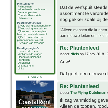
Plantenlijsten
Dat de verfspuit steed
Palmbomen
Winterharde palmbomen
assortiment te verbrede
Bananenplanten
Canna's (bloemriet)
Palmvarens
nog gekker zoals bij d
Populairste artikels
1)
Verzorging bananenplanten
2)
Verzorging van palmen
"Alleen mensen die kunnen tw
3)
Hoe een bananenplant
beschermen in de winter?
aan nieuwe feiten en inzich
4)
De 10 winterhardste
palmbomen ter wereld
5)
Zaaien van avocado
Re: Plantenleed
Handige pagina's
Exoten adressen
door
Niels
op 17 nov 2018 1
Veel gestelde vragen
Hoe foto's uploaden
Richtlijnen
Auw!
Disclaimer
Link naar ons
Links
Dat geeft een nieuwe d
SPONSORS
Re: Plantenleed
door
The Flying Dutchman
Ik zag vanmiddag gever
Alleen de toppen, rood