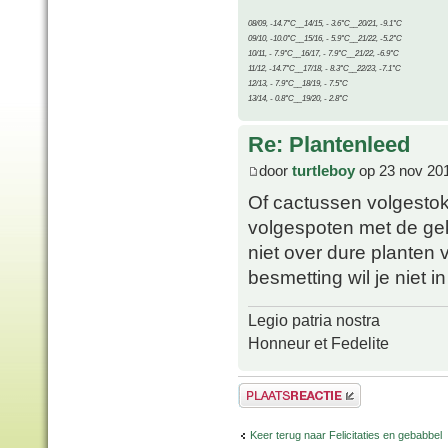
08/09, -14.7°C__14/15, - 3.6°C__20/21, -9.1°C
09/10, -10.0°C__15/16, - 5.9°C__21/22, -5.2°C
10/11, - 7.9°C__16/17, - 7.9°C__21/22, -6.9°C
11/12, -14.7°C__17/18, - 8.3°C__22/23, -7.1°C
12/13, - 7.9°C__18/19, - 7.5°C
13/14, - 0.8°C__19/20, - 2.8°C
Re: Plantenleed
door
turtleboy
op 23 nov 20
Of cactussen volgesto
volgespoten met de gek
niet over dure planten 
besmetting wil je niet i
Legio patria nostra
Honneur et Fedelite
Plaats een reactie
Keer terug naar Felicitaties en gebabbel