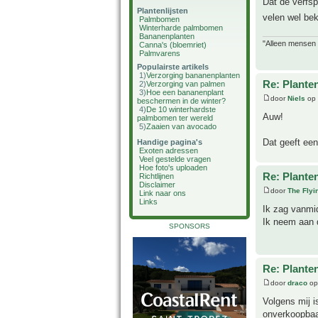
Dat de verfsp
Plantenlijsten
velen wel bek
Palmbomen
Winterharde palmbomen
Bananenplanten
"Alleen mensen d
Canna's (bloemriet)
Palmvarens
Populairste artikels
1)
Verzorging bananenplanten
Re: Plante
2)
Verzorging van palmen
3)
Hoe een bananenplant
door
Niels
op 
beschermen in de winter?
4)
De 10 winterhardste
Auw!
palmbomen ter wereld
5)
Zaaien van avocado
Dat geeft een
Handige pagina's
Exoten adressen
Veel gestelde vragen
Hoe foto's uploaden
Re: Plante
Richtlijnen
Disclaimer
door
The Fly
Link naar ons
Links
Ik zag vanmid
Ik neem aan d
SPONSORS
Re: Plante
door
draco
op
Volgens mij i
onverkoopbaar