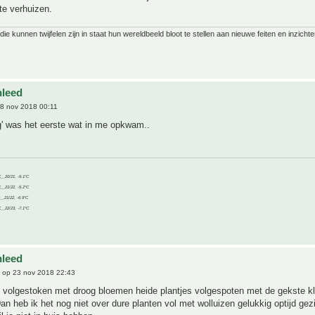
te verhuizen.
ie kunnen twijfelen zijn in staat hun wereldbeeld bloot te stellen aan nieuwe feiten en inzichte
nleed
8 nov 2018 00:11
g' was het eerste wat in me opkwam..
C__20/21, -9.1°C
C__21/22, -5.2°C
C__21/22, -6.9°C
C__22/23, -7.1°C
nleed
op 23 nov 2018 22:43
 volgestoken met droog bloemen heide plantjes volgespoten met de gekste kl
an heb ik het nog niet over dure planten vol met wolluizen gelukkig optijd gez