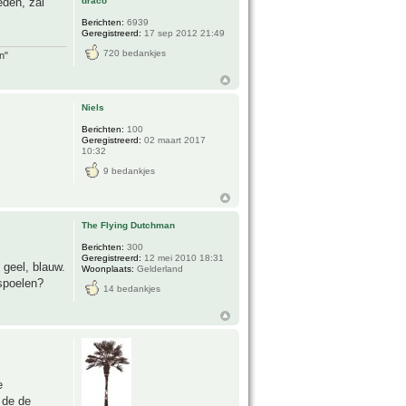
draco
eden, zal
Berichten:
6939
Geregistreerd:
17 sep 2012 21:49
720 bedankjes
n"
Niels
Berichten:
100
Geregistreerd:
02 maart 2017
10:32
9 bedankjes
The Flying Dutchman
Berichten:
300
Geregistreerd:
12 mei 2010 18:31
 geel, blauw.
Woonplaats:
Gelderland
 spoelen?
14 bedankjes
e
 de de