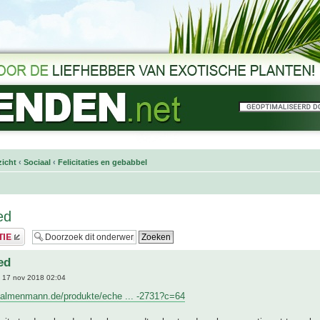
icht
‹
Sociaal
‹
Felicitaties en gebabbel
ed
ed
 17 nov 2018 02:04
palmenmann.de/produkte/eche ... -2731?c=64