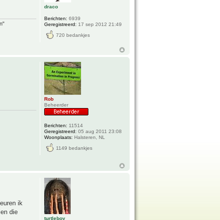
draco
Berichten:
6939
n"
Geregistreerd:
17 sep 2012 21:49
720 bedankjes
Rob
Beheerder
Berichten:
11514
Geregistreerd:
05 aug 2011 23:08
Woonplaats:
Halsteren, NL
1149 bedankjes
euren ik
ien die
turtleboy