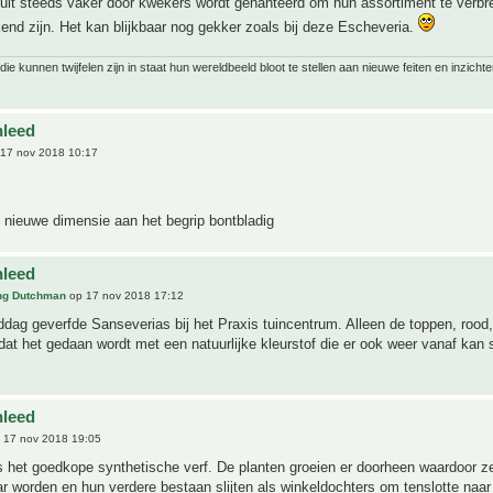
uit steeds vaker door kwekers wordt gehanteerd om hun assortiment te verbr
end zijn. Het kan blijkbaar nog gekker zoals bij deze Escheveria.
ie kunnen twijfelen zijn in staat hun wereldbeeld bloot te stellen aan nieuwe feiten en inzichte
nleed
17 nov 2018 10:17
 nieuwe dimensie aan het begrip bontbladig
nleed
ing Dutchman
op 17 nov 2018 17:12
dag geverfde Sanseverias bij het Praxis tuincentrum. Alleen de toppen, rood,
at het gedaan wordt met een natuurlijke kleurstof die er ook weer vanaf kan
nleed
 17 nov 2018 19:05
s het goedkope synthetische verf. De planten groeien er doorheen waardoor z
 worden en hun verdere bestaan slijten als winkeldochters om tenslotte naar