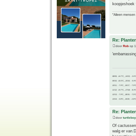
koopjeshoek 
"Alleen mensen d
Re: Plante
door
Rob
op 1
'embarrassin
08/09, -14.7°C__14/15, - 3.6°
09/10, -10.0°C__15/16, - 5.9°
10/11, - 7.9°C__16/17, - 7.9°
11/12, -14.7°C__17/18, - 8.3°
12/13, - 7.9°C__18/19, - 7.5°C
13/14, - 0.8°C__19/20, - 2.8°C
Re: Plante
door
turtleboy
Of cactussen
walg er van.D