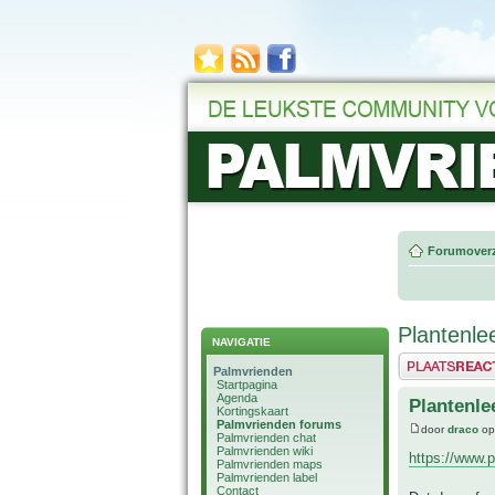
Forumoverz
Plantenle
NAVIGATIE
Plaats een reactie
Palmvrienden
Startpagina
Agenda
Plantenle
Kortingskaart
Palmvrienden forums
door
draco
op
Palmvrienden chat
Palmvrienden wiki
https://www.
Palmvrienden maps
Palmvrienden label
Contact