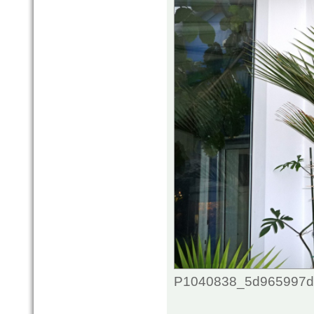
P1040838_5d965997d9a