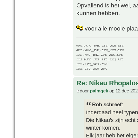
Opvallend is het wel, a
kunnen hebben.
voor alle mooie plaa
08/09, -14.7°C__14/15, - 3.6°C__20/21, -9.1°C
09/10, -10.0°C__15/16, - 5.9°C__21/22, -5.2°C
10/11, - 7.9°C__16/17, - 7.9°C__21/22, -6.9°C
11/12, -14.7°C__17/18, - 8.3°C__22/23, -7.1°C
12/13, - 7.9°C__18/19, - 7.5°C
13/14, - 0.8°C__19/20, - 2.8°C
Re: Nikau Rhopalos
door
palmgek
op 12 dec 202
Rob schreef:
Inderdaad heel typer
Die Nikau's zijn echt
winter komen.
Elk jaar heb het eige