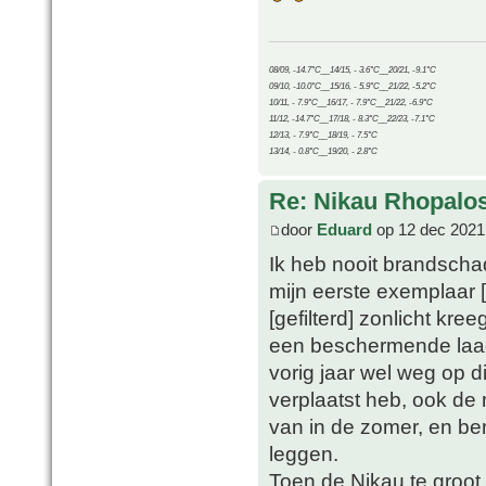
08/09, -14.7°C__14/15, - 3.6°C__20/21, -9.1°C
09/10, -10.0°C__15/16, - 5.9°C__21/22, -5.2°C
10/11, - 7.9°C__16/17, - 7.9°C__21/22, -6.9°C
11/12, -14.7°C__17/18, - 8.3°C__22/23, -7.1°C
12/13, - 7.9°C__18/19, - 7.5°C
13/14, - 0.8°C__19/20, - 2.8°C
Re: Nikau Rhopalos
door
Eduard
op 12 dec 2021
Ik heb nooit brandschad
mijn eerste exemplaar 
[gefilterd] zonlicht kr
een beschermende laag i
vorig jaar wel weg op 
verplaatst heb, ook de
van in de zomer, en b
leggen.
Toen de Nikau te groot