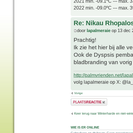
2021 min. -09.1ºC --- max. 
2022 min. -09.0ºC --- max. 
Re: Nikau Rhopalos
door
lapalmeraie
op 13 dec 
Prachtig!
Ik zie het hier bij alle 
Ook de Dyspsis pembana
bladbranding van vorig
http://palmvrienden.net/lapa
volg lapalmeraie op X: @la
Vorige
Plaats een reactie
Keer terug naar Winterharde en niet-wi
WIE IS ER ONLINE
Gebruikers op dit forum: Geen geregistree