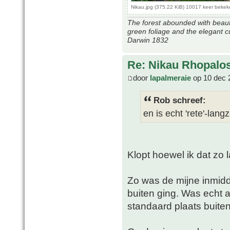
Nikau.jpg (375.22 KiB) 10017 keer beke
The forest abounded with beauti
green foliage and the elegant c
Darwin 1832
Re: Nikau Rhopalos
door
lapalmeraie
op 10 dec 
Rob schreef:
en is echt 'rete'-lan
Klopt hoewel ik dat zo 
Zo was de mijne inmidde
buiten ging. Was echt a
standaard plaats buite