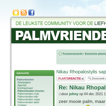
Forumoverzicht
‹
Exotische plant
Nikau Rhopalostylis sap
NAVIGATIE
Plaats een reactie
Palmvrienden
Startpagina
Agenda
Re: Nikau Rhopal
Kortingskaart
Palmvrienden forums
door
johny
op 04 dec 2021 1
Palmvrienden chat
Palmvrienden wiki
Palmvrienden maps
zeer mooie palm, maar 
Palmvrienden label
Contact