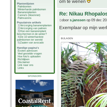
om te wenen
Plantenlijsten
Palmbomen
Winterharde palmbomen
Bananenplanten
Re: Nikau Rhopalos
Canna's (bloemriet)
Palmvarens
door
s.janssen
op 09 dec 20
Populairste artikels
1)
Verzorging bananenplanten
Exemplaar op mijn wer
2)
Verzorging van palmen
3)
Hoe een bananenplant
beschermen in de winter?
4)
De 10 winterhardste
BIJLAGEN
palmbomen ter wereld
5)
Zaaien van avocado
Handige pagina's
Exoten adressen
Veel gestelde vragen
Hoe foto's uploaden
Richtlijnen
Disclaimer
Link naar ons
Links
SPONSORS