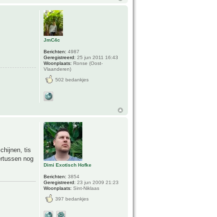
JmC4c
Berichten:
4987
Geregistreerd:
25 jun 2011 16:43
Woonplaats:
Ronse (Oost-
Vlaanderen)
502 bedankjes
chijnen, tis
ertussen nog
Dimi Exotisch Hofke
Berichten:
3854
Geregistreerd:
23 jun 2009 21:23
Woonplaats:
Sint-Niklaas
397 bedankjes