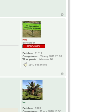
Rob
Beheerder
Berichten:
11514
Geregistreerd:
05 aug 2011 23:08
Woonplaats:
Halsteren, NL
1149 bedankjes
luc
Berichten:
1323
Geregistreerd:
11 apr 2010 13:58