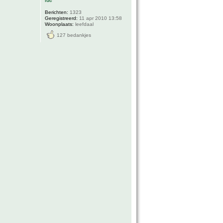
luc
Berichten:
1323
Geregistreerd:
11 apr 2010 13:58
Woonplaats:
leefdaal
127 bedankjes