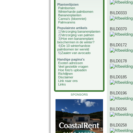
Plantenlijsten
Palmbomen
Winterharde palmbomen
BILD0333
Bananenplanten
Canna's (bloemriet)
Palmvarens
Populairste artikels
BILD0370
1)
Verzorging bananenplanten
2)
Verzorging van palmen
3)
Hoe een bananenplant
beschermen in de winter?
BILD0172
4)
De 10 winterhardste
palmbomen ter wereld
5)
Zaaien van avocado
Handige pagina's
BILD0178
Exoten adressen
Veel gestelde vragen
Hoe foto's uploaden
Richtlijnen
BILD0185
Disclaimer
Link naar ons
Links
BILD0196
SPONSORS
BILD0256
BILD0258