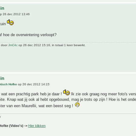
uin
p 26 dec 2012 13:46
tuin
f hoe de overwintering verloopt?
t door
JmC4c
op 26 dec 2012 15:16, in totaal 1 keer bewerkt.
uin
tisch Hofke
op 26 dec 2012 14:15
, wat een prachtig park heb je daar !
Ik zie ook graag nog meer foto's vers
te. Knap wat jij ook al hebt opgebouwd, mag je trots op zijn ! Hoe is het ond
er van een Maurellii, wat een beest seg !
)
Hofke (Video's) ->
Hier klikken