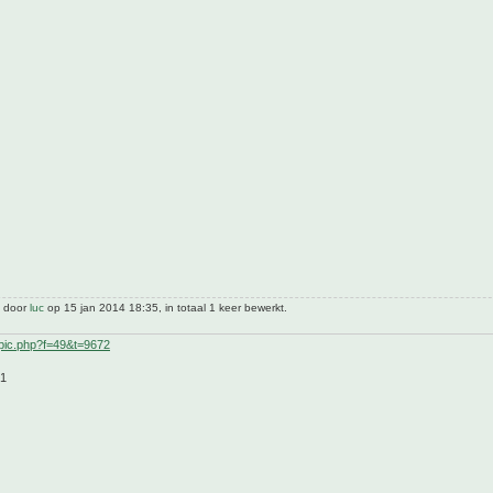
t door
luc
op 15 jan 2014 18:35, in totaal 1 keer bewerkt.
pic.php?f=49&t=9672
21