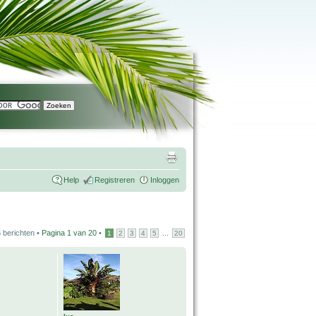
Help
Registreren
Inloggen
 berichten •
Pagina
1
van
20
•
...
1
2
3
4
5
20