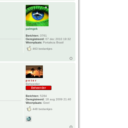
palmgek
Berichten:
3761
Geregistreerd:
07 dec 2010 19:32
Woonplaats:
Fortaleza Brasil
463 bedankjes
p e t e r
Beheerder
Berichten:
5284
Geregistreerd:
18 aug 2009 21:40
Woonplaats:
Geel
448 bedankjes