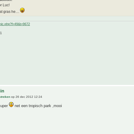
r Luc!
t gras he....
pic.php?f=49&t=9672
21
uin
streken
op 26 dec 2012 12:24
super
net een tropisch park ,mooi