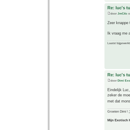
Re: luc's t
door
JmC4c
o
Zeer knappe 
Ik vraag me a
Laatst bijgewerk
Re: luc's t
door
Dimi Exo
Eindelijk Luc
zeker de moei
met dat monst
Groeten Dimi ! ;
Mijn Exotisch 