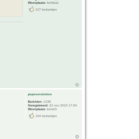
Woonplaats:
leefdaal
127 bedankjes
pepeverstreken
Berichten:
1238
Geregistreerd:
22 nov 2010 17:04
Woonplaats:
kontich
104 bedankjes