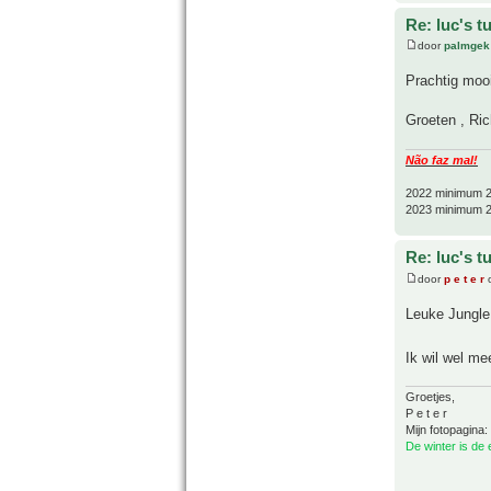
Re: luc's t
door
palmgek
Prachtig mooi
Groeten , Ric
Não faz mal!
2022 minimum 2
2023 minimum 2
Re: luc's t
door
p e t e r
o
Leuke Jungl
Ik wil wel me
Groetjes,
P e t e r
Mijn fotopagina:
De winter is de