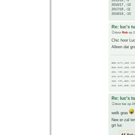
2016/17 , -10
2017/18 , -11
2018/19., -10
Re: luc's t
door
Rob
op 2
Chic hoor Luc
Alleen dat gr
08/09, -14.7°C__14/15, - 3.6°
09/10, -10.0°C__15/16, - 5.9°
10/11, - 7.9°C__16/17, - 7.9°
11/12, -14.7°C__17/18, - 8.3°
12/13, - 7.9°C__18/19, - 7.5°C
13/14, - 0.8°C__19/20, - 2.8°C
Re: luc's t
door
luc
op 26
welk gras
Nee er zal te
grt luc
Rob 