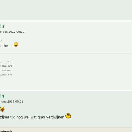
uin
6 dec 2012 00:39
!
as he....
C__20/21, -9.1°C
C__21/22, -5.2°C
C__21/22, -6.9°C
C__22/23, -7.1°C
uin
 dec 2012 00:51
rzijner tijd nog wel wat gras verdwijnen
schreef: