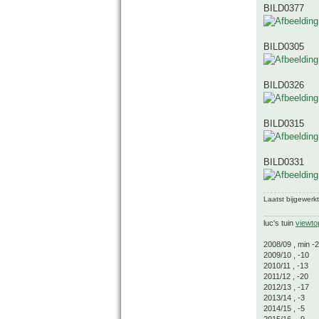
BILD0377
BILD0305
BILD0326
BILD0315
BILD0331
Laatst bijgewerk
luc's tuin
viewto
2008/09 , min -
2009/10 , -10
2010/11 , -13
2011/12 , -20
2012/13 , -17
2013/14 , -3
2014/15 , -5
2015/16 , -9