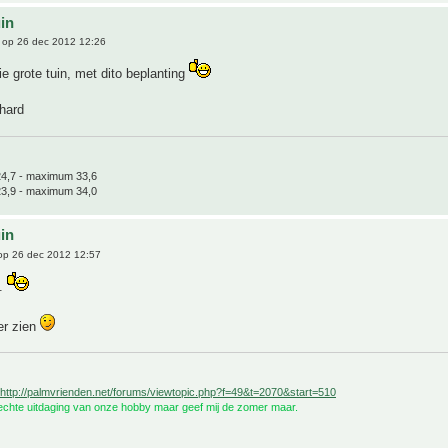
uin
op 26 dec 2012 12:26
e grote tuin, met dito beplanting
hard
4,7 - maximum 33,6
3,9 - maximum 34,0
uin
p 26 dec 2012 12:57
e.
er zien
http://palmvrienden.net/forums/viewtopic.php?f=49&t=2070&start=510
 echte uitdaging van onze hobby maar geef mij de zomer maar.