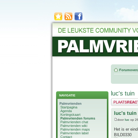
Forumoverz
luc's tuin
NAVIGATIE
Plaats een reactie
Palmvrienden
Startpagina
Agenda
luc's tuin
Kortingskaart
Palmvrienden forums
door
luc
op 26
Palmvrienden chat
Palmvrienden wiki
Het is er ein
Palmvrienden maps
Palmvrienden label
BILD0330
Contact