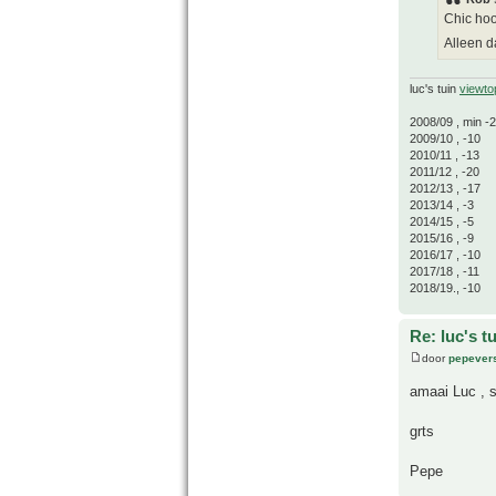
Chic hoo
Alleen da
luc's tuin
viewto
2008/09 , min -
2009/10 , -10
2010/11 , -13
2011/12 , -20
2012/13 , -17
2013/14 , -3
2014/15 , -5
2015/16 , -9
2016/17 , -10
2017/18 , -11
2018/19., -10
Re: luc's t
door
pepever
amaai Luc , 
grts
Pepe