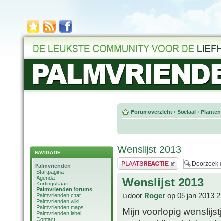
Forumoverzicht
‹
Sociaal
‹
Planten
Wenslijst 2013
NAVIGATIE
Plaats een reactie
Palmvrienden
Startpagina
Agenda
Wenslijst 2013
Kortingskaart
Palmvrienden forums
door
Roger
op 05 jan 2013 2
Palmvrienden chat
Palmvrienden wiki
Palmvrienden maps
Mijn voorlopig wenslij
Palmvrienden label
Contact