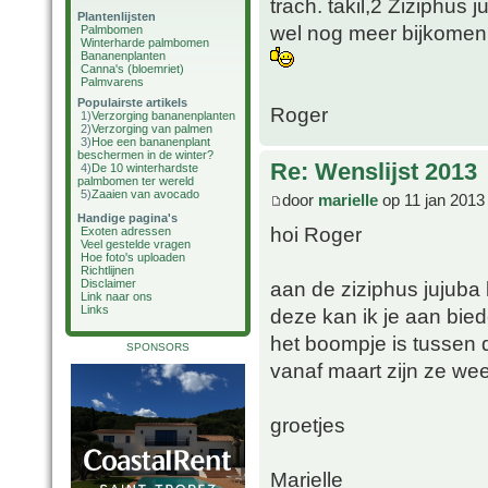
trach. takil,2 Ziziphus
Plantenlijsten
wel nog meer bijkomen 
Palmbomen
Winterharde palmbomen
Bananenplanten
Canna's (bloemriet)
Palmvarens
Populairste artikels
Roger
1)
Verzorging bananenplanten
2)
Verzorging van palmen
3)
Hoe een bananenplant
beschermen in de winter?
Re: Wenslijst 2013
4)
De 10 winterhardste
palmbomen ter wereld
5)
Zaaien van avocado
door
marielle
op 11 jan 2013
Handige pagina's
hoi Roger
Exoten adressen
Veel gestelde vragen
Hoe foto's uploaden
Richtlijnen
aan de ziziphus jujuba 
Disclaimer
Link naar ons
Links
deze kan ik je aan bie
het boompje is tussen
SPONSORS
vanaf maart zijn ze wee
groetjes
Marielle