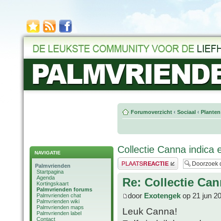
Forumoverzicht
‹
Sociaal
‹
Planten
Collectie Canna indica 
NAVIGATIE
Plaats een reactie
Palmvrienden
Startpagina
Agenda
Re: Collectie Can
Kortingskaart
Palmvrienden forums
door
Exotengek
op 21 jun 2
Palmvrienden chat
Palmvrienden wiki
Palmvrienden maps
Leuk Canna!
Palmvrienden label
Contact