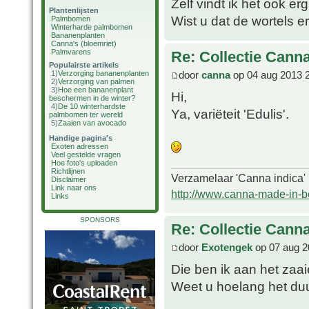
Zelf vindt ik het ook e
Plantenlijsten
Wist u dat de wortels e
Palmbomen
Winterharde palmbomen
Bananenplanten
Canna's (bloemriet)
Palmvarens
Re: Collectie Canna
Populairste artikels
door
canna
op 04 aug 2013 
1)
Verzorging bananenplanten
2)
Verzorging van palmen
3)
Hoe een bananenplant
Hi,
beschermen in de winter?
4)
De 10 winterhardste
Ya, variëteit 'Edulis'.
palmbomen ter wereld
5)
Zaaien van avocado
Handige pagina's
Exoten adressen
Veel gestelde vragen
Hoe foto's uploaden
Richtlijnen
Verzamelaar 'Canna indica'
Disclaimer
Link naar ons
http://www.canna-made-in-b
Links
SPONSORS
Re: Collectie Canna
door
Exotengek
op 07 aug 2
Die ben ik aan het zaai
Weet u hoelang het duu