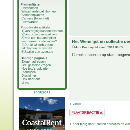
Plantenlijsten
Palmbomen
Winterharde palmbomen
Bananenplanten
Canna's (bloemriet)
Palmvarens
Populairste artikels
1)
Verzorging bananenplanten
2)
Verzorging van palmen
3)
Hoe een bananenplant
Re: Wenslijst en collectie de
beschermen in de winter?
4)
De 10 winterhardste
door
Devil
op 24 maart 2014 00:05
palmbomen ter wereld
5)
Zaaien van avocado
Camelia japonica op stam toegev
Handige pagina's
Exoten adressen
Veel gestelde vragen
Hoe foto's uploaden
Richtlijnen
Disclaimer
Link naar ons
Links
SPONSORS
Vorige
Plaats een reactie
Keer terug naar Planten collecties en wen