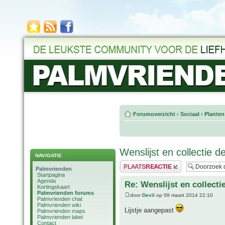
Forumoverzicht
‹
Sociaal
‹
Planten
Wenslijst en collectie d
NAVIGATIE
Plaats een reactie
Palmvrienden
Startpagina
Agenda
Re: Wenslijst en collecti
Kortingskaart
Palmvrienden forums
door
Devil
op 09 maart 2014 22:10
Palmvrienden chat
Palmvrienden wiki
Lijstje aangepast
Palmvrienden maps
Palmvrienden label
Contact