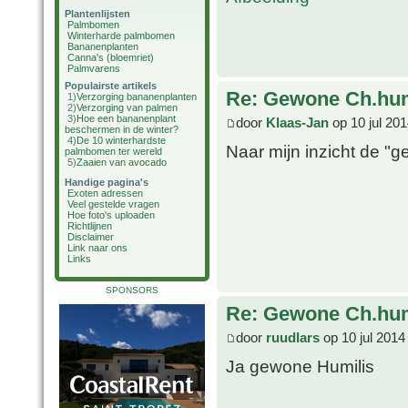
Plantenlijsten
Palmbomen
Winterharde palmbomen
Bananenplanten
Canna's (bloemriet)
Palmvarens
Populairste artikels
Re: Gewone Ch.hum
1)
Verzorging bananenplanten
2)
Verzorging van palmen
3)
Hoe een bananenplant
door
Klaas-Jan
op 10 jul 20
beschermen in de winter?
4)
De 10 winterhardste
Naar mijn inzicht de "g
palmbomen ter wereld
5)
Zaaien van avocado
Handige pagina's
Exoten adressen
Veel gestelde vragen
Hoe foto's uploaden
Richtlijnen
Disclaimer
Link naar ons
Links
SPONSORS
Re: Gewone Ch.hum
door
ruudlars
op 10 jul 2014
Ja gewone Humilis