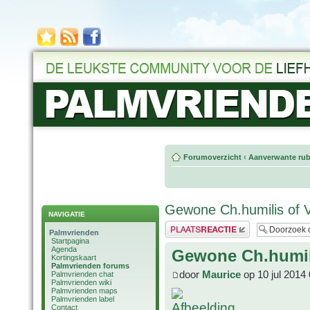
Forumoverzicht
‹
Aanverwante rub
Gewone Ch.humilis of 
NAVIGATIE
Plaats een reactie
Palmvrienden
Startpagina
Agenda
Gewone Ch.humil
Kortingskaart
Palmvrienden forums
door
Maurice
op 10 jul 2014
Palmvrienden chat
Palmvrienden wiki
Palmvrienden maps
Palmvrienden label
Contact