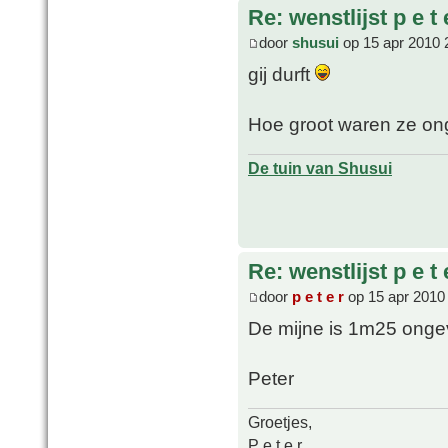
Re: wenstlijst p e t 
door
shusui
op 15 apr 2010 
gij durft
Hoe groot waren ze o
De tuin van Shusui
Re: wenstlijst p e t 
door
p e t e r
op 15 apr 2010
De mijne is 1m25 onge
Peter
Groetjes,
P e t e r