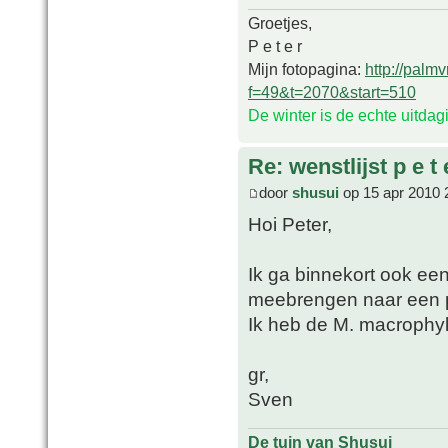
Groetjes,
P e t e r
Mijn fotopagina:
http://palm
f=49&t=2070&start=510
De winter is de echte uitda
Re: wenstlijst p e t 
door
shusui
op 15 apr 2010 
Hoi Peter,
Ik ga binnekort ook een
meebrengen naar een 
Ik heb de M. macrophyll
gr,
Sven
De tuin van Shusui