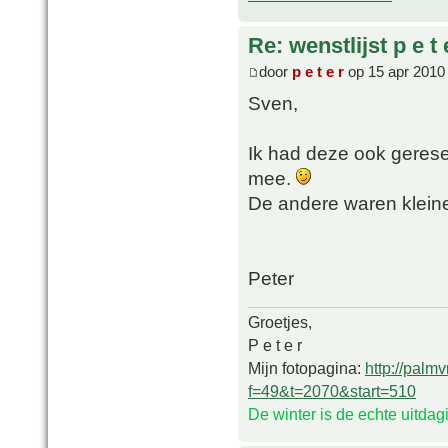
Re: wenstlijst p e t 
door
p e t e r
op 15 apr 2010
Sven,
Ik had deze ook gerese
mee.
De andere waren kleine
Peter
Groetjes,
P e t e r
Mijn fotopagina:
http://palm
f=49&t=2070&start=510
De winter is de echte uitda