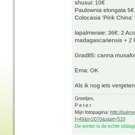
shusui: 10€
Paulownia elongata 5€
Colocasia 'Pink China'
lapalmeraie: 36€: 2 Ac
madagascariensis + 2 
Grad85: canna musafol
Erna: OK
Als ik nog iets vergete
Groetjes,
P e t e r
Mijn fotopagina:
http://palm
f=49&t=2070&start=510
De winter is de echte uitda