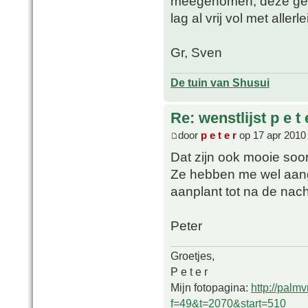
meegenomen, deze geraa
lag al vrij vol met all
Gr, Sven
De tuin van Shusui
Re: wenstlijst p e t 
door
p e t e r
op 17 apr 2010
Dat zijn ook mooie soo
Ze hebben me wel aan
aanplant tot na de nach
Peter
Groetjes,
P e t e r
Mijn fotopagina:
http://palm
f=49&t=2070&start=510