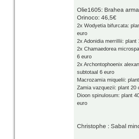
Olie1605: Brahea arma
Orinoco: 46,5€
2x Wodyetia bifurcata: pla
euro
2x Adonidia merrillii: plan
2x Chamaedorea microspadi
6 euro
2x Archontophoenix alexan
subtotaal 6 euro
Macrozamia miquelii: plan
Zamia vazquezii: plant 20
Dioon spinulosum: plant 4
euro
Christophe : Sabal min