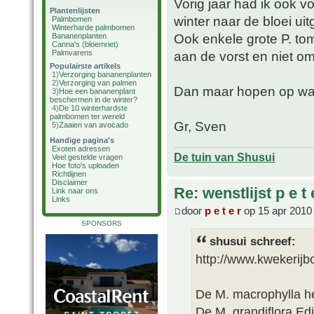
Vorig jaar had ik ook v
Plantenlijsten
winter naar de bloei ui
Palmbomen
Winterharde palmbomen
Ook enkele grote P. tom
Bananenplanten
Canna's (bloemriet)
Palmvarens
aan de vorst en niet om
Populairste artikels
1)
Verzorging bananenplanten
2)
Verzorging van palmen
Dan maar hopen op wa
3)
Hoe een bananenplant
beschermen in de winter?
4)
De 10 winterhardste
palmbomen ter wereld
Gr, Sven
5)
Zaaien van avocado
Handige pagina's
Exoten adressen
De tuin van Shusui
Veel gestelde vragen
Hoe foto's uploaden
Richtlijnen
Disclaimer
Re: wenstlijst p e t 
Link naar ons
Links
door
p e t e r
op 15 apr 2010
SPONSORS
shusui schreef:
http://www.kwekerijb
De M. macrophylla h
De M. grandiflora Edi