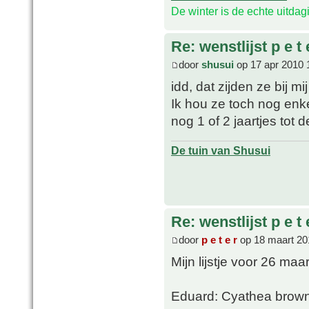
De winter is de echte uitda
Re: wenstlijst p e t 
door
shusui
op 17 apr 2010 
idd, dat zijden ze bij mi
Ik hou ze toch nog enk
nog 1 of 2 jaartjes tot d
De tuin van Shusui
Re: wenstlijst p e t 
door
p e t e r
op 18 maart 20
Mijn lijstje voor 26 maa
Eduard: Cyathea browni