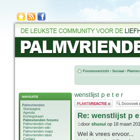
Forumoverzicht
‹
Sociaal
‹
Planten
wenstlijst p e t e r
NAVIGATIE
Plaats een reactie
Palmvrienden
Startpagina
Agenda
Re: wenstlijst p e 
Kortingskaart
Palmvrienden forums
door
shusui
op 18 maart 201
Palmvrienden chat
Palmvrienden wiki
Palmvrienden maps
Wel ik vrees ervoor...
Palmvrienden label
Contact