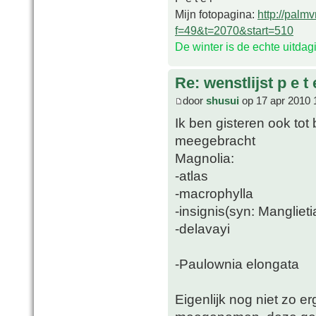
Mijn fotopagina:
http://palm
f=49&t=2070&start=510
De winter is de echte uitda
Re: wenstlijst p e t 
door
shusui
op 17 apr 2010 
Ik ben gisteren ook tot
meegebracht
Magnolia:
-atlas
-macrophylla
-insignis(syn: Manglieti
-delavayi
-Paulownia elongata
Eigenlijk nog niet zo e