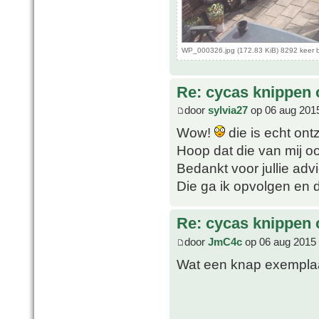
WP_000326.jpg (172.83 KiB) 8292 keer 
Re: cycas knippen o
door
sylvia27
op 06 aug 201
Wow!
die is echt ont
Hoop dat die van mij 
Bedankt voor jullie advi
Die ga ik opvolgen en
Re: cycas knippen o
door
JmC4c
op 06 aug 2015 
Wat een knap exempla