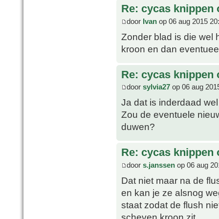
Re: cycas knippen o
door
Ivan
op 06 aug 2015 20
Zonder blad is die wel
kroon en dan eventueel
Re: cycas knippen o
door
sylvia27
op 06 aug 201
Ja dat is inderdaad we
Zou de eventuele nieuw
duwen?
Re: cycas knippen o
door
s.janssen
op 06 aug 20
Dat niet maar na de fl
en kan je ze alsnog we
staat zodat de flush ni
scheven kroon zit.