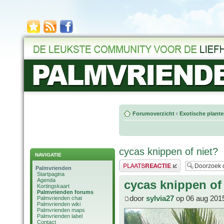
Forumoverzicht
‹
Exotische plant
cycas knippen of niet?
NAVIGATIE
Plaats een reactie
Palmvrienden
Startpagina
Agenda
cycas knippen of
Kortingskaart
Palmvrienden forums
door
sylvia27
op 06 aug 201
Palmvrienden chat
Palmvrienden wiki
Palmvrienden maps
Palmvrienden label
Contact