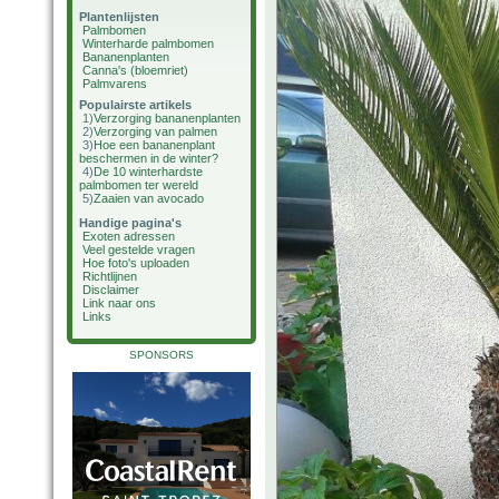
Plantenlijsten
Palmbomen
Winterharde palmbomen
Bananenplanten
Canna's (bloemriet)
Palmvarens
Populairste artikels
1)
Verzorging bananenplanten
2)
Verzorging van palmen
3)
Hoe een bananenplant
beschermen in de winter?
4)
De 10 winterhardste
palmbomen ter wereld
5)
Zaaien van avocado
Handige pagina's
Exoten adressen
Veel gestelde vragen
Hoe foto's uploaden
Richtlijnen
Disclaimer
Link naar ons
Links
SPONSORS