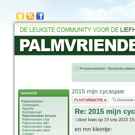
Forumoverzicht
‹
Exotische plant
2015 mijn cycasjaar
NAVIGATIE
Plaats een reactie
Palmvrienden
Startpagina
Agenda
Re: 2015 mijn cyc
Kortingskaart
Palmvrienden forums
door
Ivan
op 19 sep 2015 15
Palmvrienden chat
Palmvrienden wiki
Palmvrienden maps
en mn kleintje:
Palmvrienden label
Contact