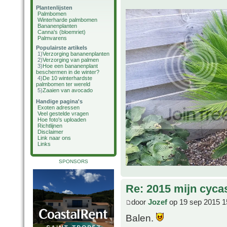
Plantenlijsten
Palmbomen
Winterharde palmbomen
Bananenplanten
Canna's (bloemriet)
Palmvarens
Populairste artikels
1)
Verzorging bananenplanten
2)
Verzorging van palmen
3)
Hoe een bananenplant
beschermen in de winter?
4)
De 10 winterhardste
palmbomen ter wereld
5)
Zaaien van avocado
Handige pagina's
Exoten adressen
Veel gestelde vragen
Hoe foto's uploaden
Richtlijnen
Disclaimer
Link naar ons
Links
SPONSORS
Re: 2015 mijn cyca
door
Jozef
op 19 sep 2015 1
Balen.