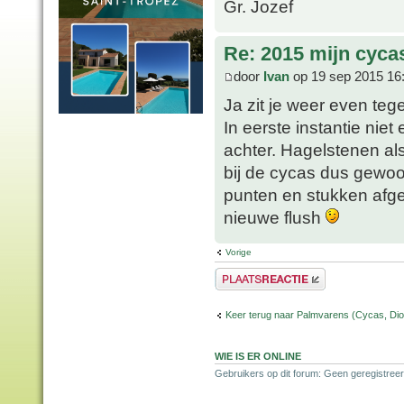
Gr. Jozef
Re: 2015 mijn cyca
door
Ivan
op 19 sep 2015 16
Ja zit je weer even teg
In eerste instantie nie
achter. Hagelstenen als
bij de cycas dus gewoo
punten en stukken afge
nieuwe flush
Vorige
Plaats een reactie
Keer terug naar Palmvarens (Cycas, Dioo
WIE IS ER ONLINE
Gebruikers op dit forum: Geen geregistreer