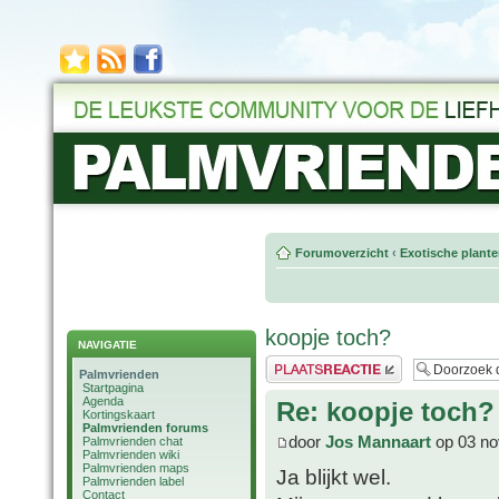
Forumoverzicht
‹
Exotische plant
koopje toch?
NAVIGATIE
Plaats een reactie
Palmvrienden
Startpagina
Agenda
Re: koopje toch?
Kortingskaart
Palmvrienden forums
door
Jos Mannaart
op 03 no
Palmvrienden chat
Palmvrienden wiki
Palmvrienden maps
Ja blijkt wel.
Palmvrienden label
Contact