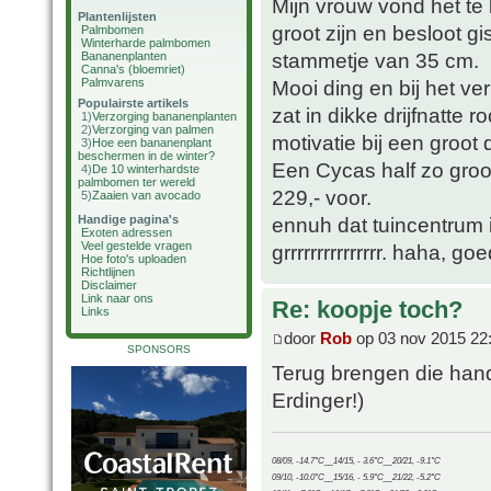
Mijn vrouw vond het te 
Plantenlijsten
groot zijn en besloot g
Palmbomen
Winterharde palmbomen
stammetje van 35 cm.
Bananenplanten
Canna's (bloemriet)
Palmvarens
Mooi ding en bij het ve
Populairste artikels
zat in dikke drijfnatte 
1)
Verzorging bananenplanten
2)
Verzorging van palmen
motivatie bij een groot
3)
Hoe een bananenplant
beschermen in de winter?
Een Cycas half zo groo
4)
De 10 winterhardste
palmbomen ter wereld
229,- voor.
5)
Zaaien van avocado
Handige pagina's
ennuh dat tuincentrum 
Exoten adressen
Veel gestelde vragen
grrrrrrrrrrrrrrr. haha,
Hoe foto's uploaden
Richtlijnen
Disclaimer
Link naar ons
Re: koopje toch?
Links
door
Rob
op 03 nov 2015 22
SPONSORS
Terug brengen die han
Erdinger!)
08/09, -14.7°C__14/15, - 3.6°C__20/21, -9.1°C
09/10, -10.0°C__15/16, - 5.9°C__21/22, -5.2°C