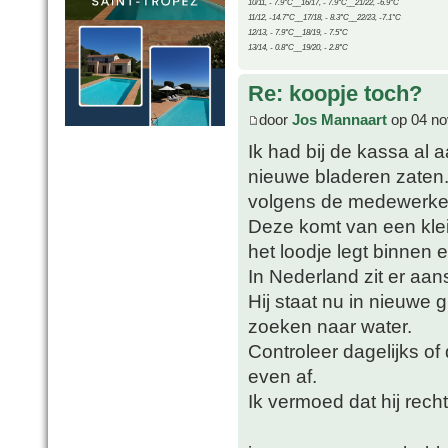
10/11, - 7.9°C__16/17, - 7.9°C__21/22, -6.9°C
11/12, -14.7°C__17/18, - 8.3°C__22/23, -7.1°C
12/13, - 7.9°C__18/19, - 7.5°C
13/14, - 0.8°C__19/20, - 2.8°C
Re: koopje toch?
door
Jos Mannaart
op 04 no
Ik had bij de kassa al 
nieuwe bladeren zaten
volgens de medewerker
Deze komt van een klein
het loodje legt binnen 
In Nederland zit er aan
Hij staat nu in nieuwe 
zoeken naar water.
Controleer dagelijks o
even af.
Ik vermoed dat hij rech