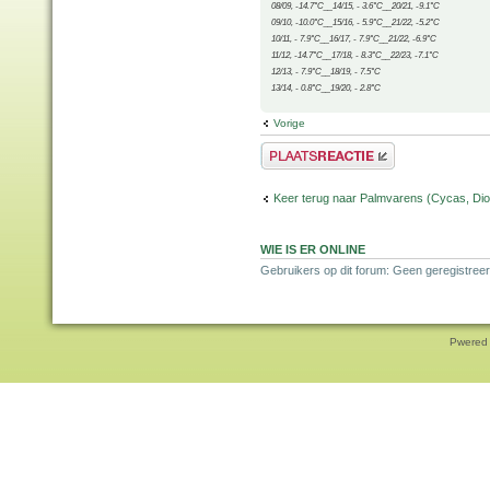
08/09, -14.7°C__14/15, - 3.6°C__20/21, -9.1°C
09/10, -10.0°C__15/16, - 5.9°C__21/22, -5.2°C
10/11, - 7.9°C__16/17, - 7.9°C__21/22, -6.9°C
11/12, -14.7°C__17/18, - 8.3°C__22/23, -7.1°C
12/13, - 7.9°C__18/19, - 7.5°C
13/14, - 0.8°C__19/20, - 2.8°C
Vorige
Plaats een reactie
Keer terug naar Palmvarens (Cycas, Dioo
WIE IS ER ONLINE
Gebruikers op dit forum: Geen geregistreer
Pwered