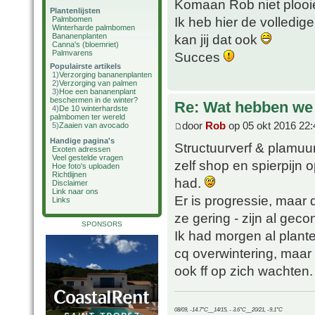
Komaan Rob niet ploo
Plantenlijsten
Ik heb hier de volledige
Palmbomen
Winterharde palmbomen
Bananenplanten
kan jij dat ook
Canna's (bloemriet)
Palmvarens
Succes
Populairste artikels
1)
Verzorging bananenplanten
2)
Verzorging van palmen
3)
Hoe een bananenplant
beschermen in de winter?
Re: Wat hebben we
4)
De 10 winterhardste
palmbomen ter wereld
door
Rob
op 05 okt 2016 22:
5)
Zaaien van avocado
Handige pagina's
Structuurverf & plamuu
Exoten adressen
Veel gestelde vragen
zelf shop en spierpijn o
Hoe foto's uploaden
Richtlijnen
had.
Disclaimer
Link naar ons
Er is progressie, maar 
Links
ze gering - zijn al geco
SPONSORS
Ik had morgen al plant
cq overwintering, maar 
ook ff op zich wachten.
08/09, -14.7°C__14/15, - 3.6°C__20/21, -9.1°C