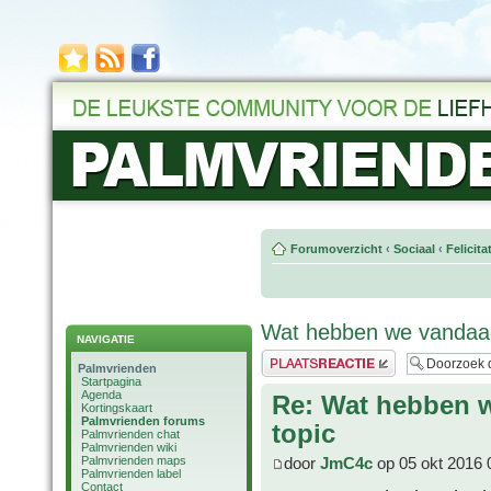
Forumoverzicht
‹
Sociaal
‹
Felicit
Wat hebben we vandaag
NAVIGATIE
Plaats een reactie
Palmvrienden
Startpagina
Agenda
Re: Wat hebben 
Kortingskaart
Palmvrienden forums
topic
Palmvrienden chat
Palmvrienden wiki
Palmvrienden maps
door
JmC4c
op 05 okt 2016 
Palmvrienden label
Contact