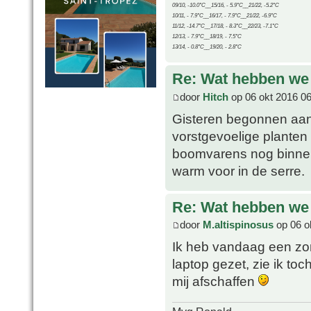
09/10, -10.0°C__15/16, - 5.9°C__21/22, -5.2°C
10/11, - 7.9°C__16/17, - 7.9°C__21/22, -6.9°C
11/12, -14.7°C__17/18, - 8.3°C__22/23, -7.1°C
12/13, - 7.9°C__18/19, - 7.5°C
13/14, - 0.8°C__19/20, - 2.8°C
Re: Wat hebben we
door
Hitch
op 06 okt 2016 06
Gisteren begonnen aan
vorstgevoelige planten 
boomvarens nog binnen
warm voor in de serre.
Re: Wat hebben we
door
M.altispinosus
op 06 o
Ik heb vandaag een zom
laptop gezet, zie ik to
mij afschaffen