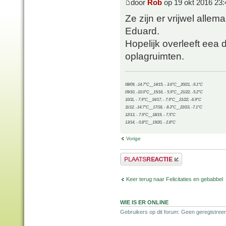
door
Rob
op 19 okt 2016 23:
Ze zijn er vrijwel alle
Eduard.
Hopelijk overleeft eea 
oplagruimten.
08/09, -14.7°C__14/15, - 3.6°C__20/21, -9.1°C
09/10, -10.0°C__15/16, - 5.9°C__21/22, -5.2°C
10/11, - 7.9°C__16/17, - 7.9°C__21/22, -6.9°C
11/12, -14.7°C__17/18, - 8.3°C__22/23, -7.1°C
12/13, - 7.9°C__18/19, - 7.5°C
13/14, - 0.8°C__19/20, - 2.8°C
Vorige
Plaats een reactie
Keer terug naar Felicitaties en gebabbel
WIE IS ER ONLINE
Gebruikers op dit forum: Geen geregistreer