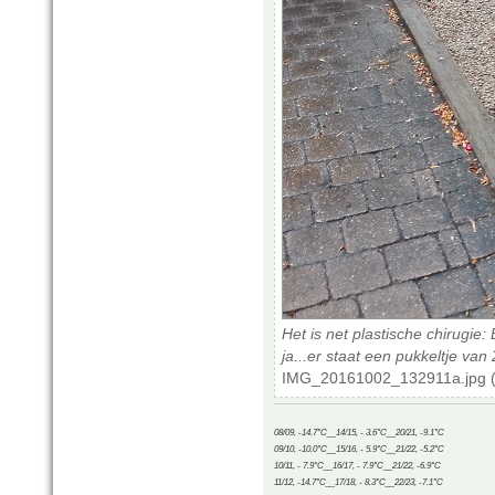
Het is net plastische chirugie:
ja...er staat een pukkeltje va
IMG_20161002_132911a.jpg (
08/09, -14.7°C__14/15, - 3.6°C__20/21, -9.1°C
09/10, -10.0°C__15/16, - 5.9°C__21/22, -5.2°C
10/11, - 7.9°C__16/17, - 7.9°C__21/22, -6.9°C
11/12, -14.7°C__17/18, - 8.3°C__22/23, -7.1°C