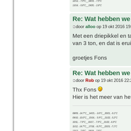
12/13, - 7.9°C__18/19, - 7.5°C
13/14, - 0.8°C__19/20, - 2.8°C
Re: Wat hebben we
door
alloo
op 19 okt 2016 19
Met een driepikkel en 
van 3 ton, en dat is erui
groetjes Fons
Re: Wat hebben we
door
Rob
op 19 okt 2016 22:
Thx Fons
Hier is het meer van h
08/09, -14.7°C__14/15, - 3.6°C__20/21, -9.1°C
09/10, -10.0°C__15/16, - 5.9°C__21/22, -5.2°C
10/11, - 7.9°C__16/17, - 7.9°C__21/22, -6.9°C
11/12, -14.7°C__17/18, - 8.3°C__22/23, -7.1°C
12/13, - 7.9°C__18/19, - 7.5°C