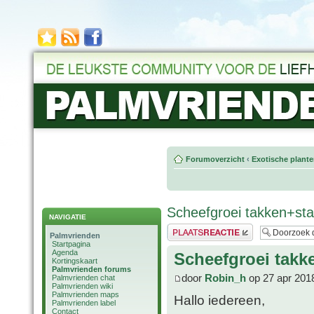
Forumoverzicht
‹
Exotische plant
Scheefgroei takken+st
NAVIGATIE
Plaats een reactie
Palmvrienden
Startpagina
Agenda
Scheefgroei takk
Kortingskaart
Palmvrienden forums
door
Robin_h
op 27 apr 201
Palmvrienden chat
Palmvrienden wiki
Palmvrienden maps
Hallo iedereen,
Palmvrienden label
Contact