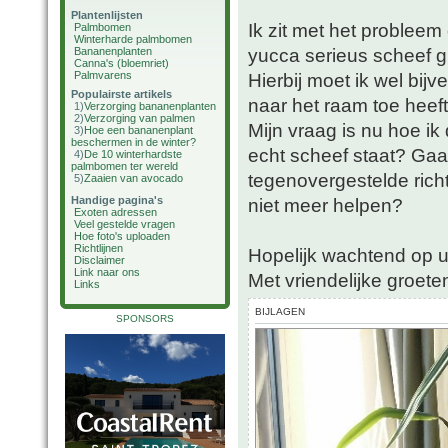
Plantenlijsten
Ik zit met het probleem
Palmbomen
Winterharde palmbomen
yucca serieus scheef gr
Bananenplanten
Canna's (bloemriet)
Palmvarens
Hierbij moet ik wel bijv
Populairste artikels
naar het raam toe heeft
1)
Verzorging bananenplanten
2)
Verzorging van palmen
Mijn vraag is nu hoe ik 
3)
Hoe een bananenplant
beschermen in de winter?
echt scheef staat? Gaat
4)
De 10 winterhardste
palmbomen ter wereld
tegenovergestelde richt
5)
Zaaien van avocado
Handige pagina's
niet meer helpen?
Exoten adressen
Veel gestelde vragen
Hoe foto's uploaden
Richtlijnen
Hopelijk wachtend op 
Disclaimer
Link naar ons
Met vriendelijke groete
Links
BIJLAGEN
SPONSORS