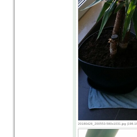
20180426_200553-580x1031.jpg (198.19