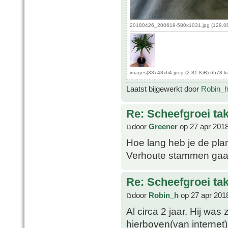
20180426_200619-580x1031.jpg (129.08
images(33)-48x64.jpeg (2.81 KiB) 6578 
Laatst bijgewerkt door
Robin_
Re: Scheefgroei t
door
Greener
op 27 apr 2018
Hoe lang heb je de plant
Verhoute stammen gaan 
Re: Scheefgroei t
door
Robin_h
op 27 apr 201
Al circa 2 jaar. Hij wa
hierboven(van internet)