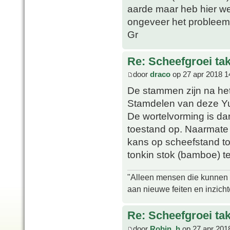
aarde maar heb hier wel
ongeveer het probleem
Gr
Re: Scheefgroei t
door
draco
op 27 apr 2018 1
De stammen zijn na het
Stamdelen van deze Yu
De wortelvorming is da
toestand op. Naarmate 
kans op scheefstand to
tonkin stok (bamboe) t
"Alleen mensen die kunnen tw
aan nieuwe feiten en inzich
Re: Scheefgroei t
door
Robin_h
op 27 apr 201