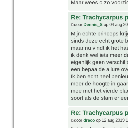
Maar wees o zo voorzicht
Re: Trachycarpus p
door
Dennis_S
op 04 aug 20
Mijn echte princeps kri
sinds deze echt grote bl
maar nu vindt ik het ha
ik denk wel iets meer d
eigenlijk geen verschil
een bepaalde allure over
Ik ben echt heel benieu
meer de hoogte in gaan.
mee met het vierde blad
soort als de stam er ee
Re: Trachycarpus p
door
draco
op 12 aug 2019 1