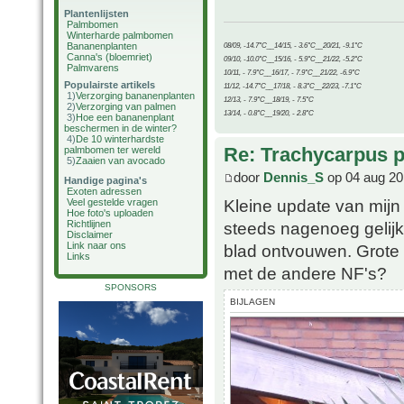
Plantenlijsten
Palmbomen
Winterharde palmbomen
Bananenplanten
08/09, -14.7°C__14/15, - 3.6°C__20/21, -9.1°C
Canna's (bloemriet)
09/10, -10.0°C__15/16, - 5.9°C__21/22, -5.2°C
Palmvarens
10/11, - 7.9°C__16/17, - 7.9°C__21/22, -6.9°C
Populairste artikels
11/12, -14.7°C__17/18, - 8.3°C__22/23, -7.1°C
1)
Verzorging bananenplanten
12/13, - 7.9°C__18/19, - 7.5°C
2)
Verzorging van palmen
13/14, - 0.8°C__19/20, - 2.8°C
3)
Hoe een bananenplant
beschermen in de winter?
4)
De 10 winterhardste
Re: Trachycarpus p
palmbomen ter wereld
5)
Zaaien van avocado
door
Dennis_S
op 04 aug 20
Handige pagina's
Exoten adressen
Kleine update van mijn 
Veel gestelde vragen
Hoe foto's uploaden
Richtlijnen
steeds nagenoeg gelijk 
Disclaimer
Link naar ons
blad ontvouwen. Grote 
Links
met de andere NF's?
SPONSORS
BIJLAGEN