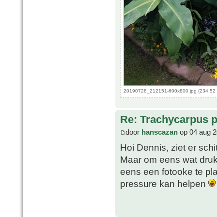
20190728_212151-600x800.jpg (234.52 
Re: Trachycarpus p
door
hanscazan
op 04 aug 2
Hoi Dennis, ziet er schi
Maar om eens wat druk
eens een fotooke te pla
pressure kan helpen