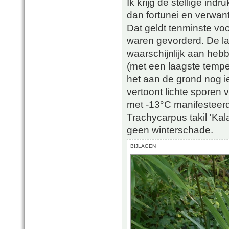
Ik krijg de stellige ind
dan fortunei en verwan
Dat geldt tenminste voo
waren gevorderd. De la
waarschijnlijk aan heb
(met een laagste temp
het aan de grond nog i
vertoont lichte sporen
met -13°C manifesteerd
Trachycarpus takil 'Ka
geen winterschade.
BIJLAGEN