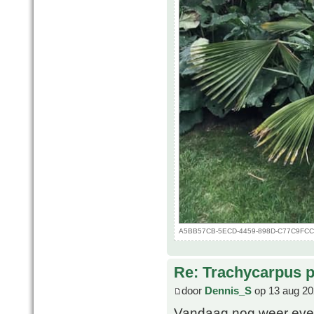
A5BB57CB-5ECD-4459-898D-C77C9FCC826
Re: Trachycarpus p
door
Dennis_S
op 13 aug 20
Vandaag nog weer even