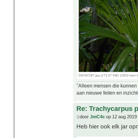
DSCN7287.jpg (173.37 KiB) 12952 keer 
"Alleen mensen die kunnen tw
aan nieuwe feiten en inzich
Re: Trachycarpus p
door
JmC4c
op 12 aug 2019 
Heb hier ook elk jar o