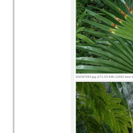
DSCN7283.jpg (171.53 KiB) 12952 keer 