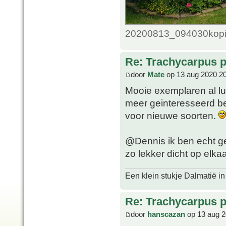
20200813_094030kopie
Re: Trachycarpus p
door
Mate
op 13 aug 2020 2
Mooie exemplaren al lui
meer geinteresseerd be
voor nieuwe soorten.
@Dennis ik ben echt ge
zo lekker dicht op elka
Een klein stukje Dalmatië in
Re: Trachycarpus p
door
hanscazan
op 13 aug 2