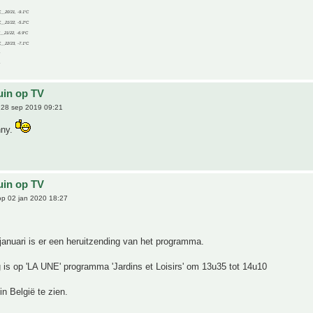
C__20/21, -9.1°C
C__21/22, -5.2°C
C__21/22, -6.9°C
C__22/23, -7.1°C
uin op TV
28 sep 2019 09:21
nny.
uin op TV
p 02 jan 2020 18:27
anuari is er een heruitzending van het programma.
 is op 'LA UNE' programma 'Jardins et Loisirs' om 13u35 tot 14u10
 in België te zien.