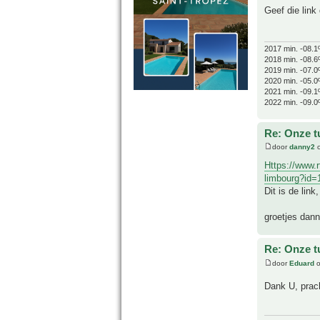
Geef die lin
2017 min. -08.1
2018 min. -08.6
2019 min. -07.0
2020 min. -05.0
2021 min. -09.1
2022 min. -09.0
Re: Onze t
door
danny2
o
Https://www.rt
limbourg?id=
Dit is de lin
groetjes dan
Re: Onze t
door
Eduard
o
Dank U, prach