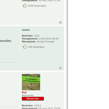
Geregistreerd:
30 nov 2009 22:59
1039 bedankjes
batdah
Berichten:
1161
Geregistreerd:
14 jul 2014 00:43
 woorden
Woonplaats:
Venda Portugal
149 bedankjes
Rob
Beheerder
Berichten:
11514
Geregistreerd:
05 aug 2011 23:08