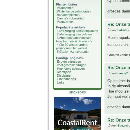
Op de afbeeld
Plantenlijsten
Palmbomen
groetjes dan
Winterharde palmbomen
Bananenplanten
Canna's (bloemriet)
Palmvarens
Re: Onze t
Populairste artikels
door
batdah
o
1)
Verzorging bananenplanten
2)
Verzorging van palmen
Mooie reporta
3)
Hoe een bananenplant
beschermen in de winter?
kunnen zien, 
4)
De 10 winterhardste
palmbomen ter wereld
5)
Zaaien van avocado
Groeten vanuit 
Handige pagina's
Exoten adressen
Veel gestelde vragen
Re: Onze t
Hoe foto's uploaden
Richtlijnen
door
danny2
o
Disclaimer
Link naar ons
Op internet i
Links
In de uitzend
Hoe mooi ze a
SPONSORS
Je moet wel d
groetjes dan
Re: Onze t
door
Eduard
o