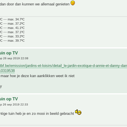
k dan door dan kunnen we allemaal genieten
ºC --- max. 34.7ºC
ºC --- max. 37.2ºC
ºC --- max. 41.1ºC
ºC --- max. 37.1ºC
ºC --- max. 33.2ºC
ºC --- max. 39.7ºC
uin op TV
p 26 sep 2019 22:08
bf.be/emission/jardins-et-loisirs/detail_le-jardin-exotique-d-annie-et-danny-dan
10319538
k, maar hoe je deze kan aanklikken weet ik niet
ny
uin op TV
p 26 sep 2019 22:33
tige tuin heb je en zo mooi in beeld gebracht