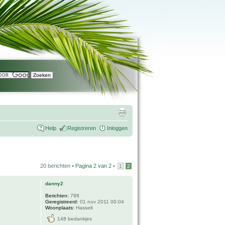
Help
Registreren
Inloggen
20 berichten •
Pagina
2
van
2
•
1
2
danny2
Berichten:
798
Geregistreerd:
01 nov 2011 00:04
Woonplaats:
Hasselt
148 bedankjes