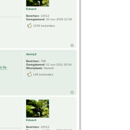
Eduard
Berichten:
10512
Geregistreerd:
30 nov 2009 22:59
1039 bedankjes
danny2
Berichten:
798
Geregistreerd:
01 nov 2011 00:04
s-le-
Woonplaats:
Hasselt
148 bedankjes
Eduard
Berichten:
10512