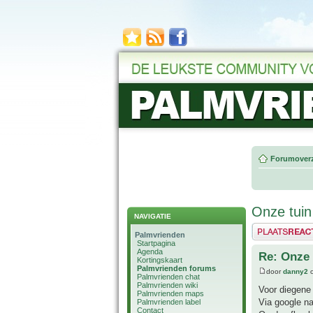
Forumoverz
Onze tuin
NAVIGATIE
Plaats een reactie
Palmvrienden
Startpagina
Agenda
Re: Onze 
Kortingskaart
Palmvrienden forums
door
danny2
o
Palmvrienden chat
Palmvrienden wiki
Voor diegene 
Palmvrienden maps
Via google na
Palmvrienden label
Contact