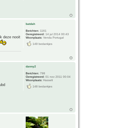
batdah
Berichten:
1161
Geregistreerd:
14 jul 2014 00:43
ik deze nooit
Woonplaats:
Venda Portugal
149 bedankjes
danny2
Berichten:
798
Geregistreerd:
01 nov 2011 00:04
Woonplaats:
Hasselt
dubd
148 bedankjes