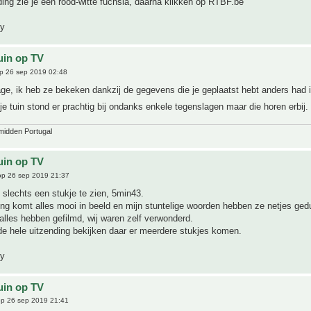
ing zie je een rood-witte fuchsia, daarna klikken op RTBF.be
ny
uin op TV
p 26 sep 2019 02:48
ge, ik heb ze bekeken dankzij de gegevens die je geplaatst hebt anders had 
je tuin stond er prachtig bij ondanks enkele tegenslagen maar die horen erbij.
midden Portugal
uin op TV
p 26 sep 2019 21:37
s slechts een stukje te zien, 5min43.
ing komt alles mooi in beeld en mijn stuntelige woorden hebben ze netjes ge
lles hebben gefilmd, wij waren zelf verwonderd.
e hele uitzending bekijken daar er meerdere stukjes komen.
ny
uin op TV
p 26 sep 2019 21:41