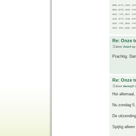
08/09, -14.7°C__14/15, - 3.6°
09/10, -10.0°C__15/16, - 5.9°
10/11, - 7.9°C__16/17, - 7.9°
11/12, -14.7°C__17/18, - 8.3°
12/13, - 7.9°C__18/19, - 7.5°C
13/14, - 0.8°C__19/20, - 2.8°C
Re: Onze t
door
Jozef
op 
Prachtig. Da
Re: Onze t
door
danny2
o
Hoi allemaal,
Nu zondag 5 j
De uitzending
Spijtig alleen