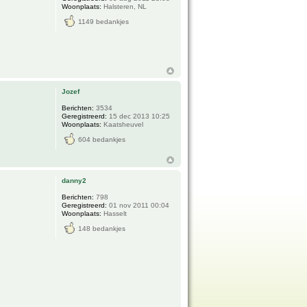
Woonplaats:
Halsteren, NL
1149 bedankjes
Jozef
Berichten:
3534
Geregistreerd:
15 dec 2013 10:25
Woonplaats:
Kaatsheuvel
604 bedankjes
danny2
Berichten:
798
Geregistreerd:
01 nov 2011 00:04
Woonplaats:
Hasselt
148 bedankjes