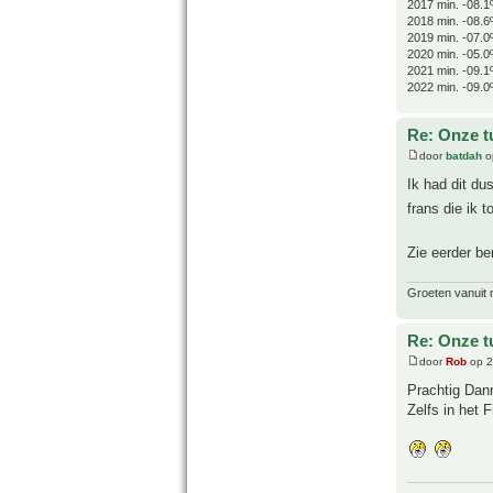
2017 min. -08.1
2018 min. -08.6
2019 min. -07.0
2020 min. -05.0
2021 min. -09.1
2022 min. -09.0
Re: Onze t
door
batdah
o
Ik had dit du
frans die ik t
Zie eerder be
Groeten vanuit 
Re: Onze t
door
Rob
op 2
Prachtig Dan
Zelfs in het 