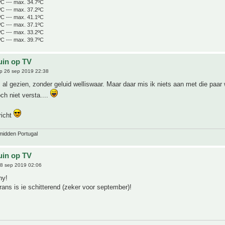
ºC --- max. 34.7ºC
ºC --- max. 37.2ºC
ºC --- max. 41.1ºC
ºC --- max. 37.1ºC
ºC --- max. 33.2ºC
ºC --- max. 39.7ºC
uin op TV
p 26 sep 2019 22:38
s al gezien, zonder geluid welliswaar. Maar daar mis ik niets aan met die paar
och niet versta....
richt
midden Portugal
uin op TV
8 sep 2019 02:06
ny!
Frans is ie schitterend (zeker voor september)!