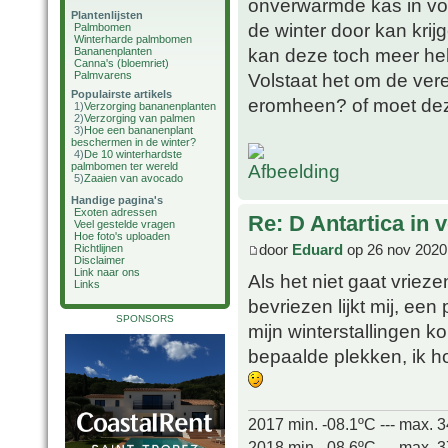
onverwarmde kas in vol
Plantenlijsten
de winter door kan krij
Palmbomen
Winterharde palmbomen
kan deze toch meer heb
Bananenplanten
Canna's (bloemriet)
Palmvarens
Volstaat het om de ve
Populairste artikels
eromheen? of moet dez
1)
Verzorging bananenplanten
2)
Verzorging van palmen
3)
Hoe een bananenplant
beschermen in de winter?
4)
De 10 winterhardste
palmbomen ter wereld
5)
Zaaien van avocado
Handige pagina's
Exoten adressen
Re: D Antartica in 
Veel gestelde vragen
Hoe foto's uploaden
door
Eduard
op 26 nov 2020
Richtlijnen
Disclaimer
Link naar ons
Als het niet gaat vriez
Links
bevriezen lijkt mij, ee
SPONSORS
mijn winterstallingen ko
bepaalde plekken, ik 
2017 min. -08.1ºC --- max. 
2018 min. -08.6ºC --- max. 