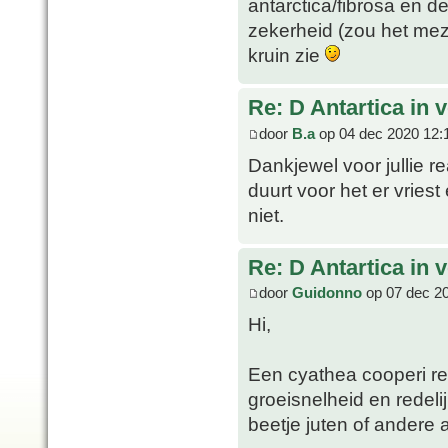
antarctica/fibrosa en de
zekerheid (zou het meze
kruin zie
Re: D Antartica in 
door
B.a
op 04 dec 2020 12:
Dankjewel voor jullie r
duurt voor het er vries
niet.
Re: D Antartica in 
door
Guidonno
op 07 dec 2
Hi,
Een cyathea cooperi re
groeisnelheid en redeli
beetje juten of andere