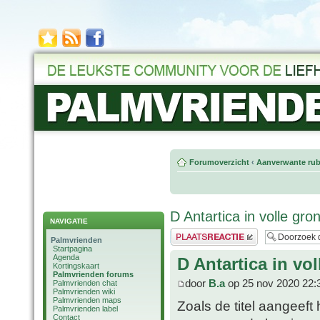
Forumoverzicht
‹
Aanverwante rub
D Antartica in volle gr
NAVIGATIE
Plaats een reactie
Palmvrienden
Startpagina
Agenda
D Antartica in vo
Kortingskaart
Palmvrienden forums
door
B.a
op 25 nov 2020 22:
Palmvrienden chat
Palmvrienden wiki
Palmvrienden maps
Zoals de titel aangeeft 
Palmvrienden label
Contact