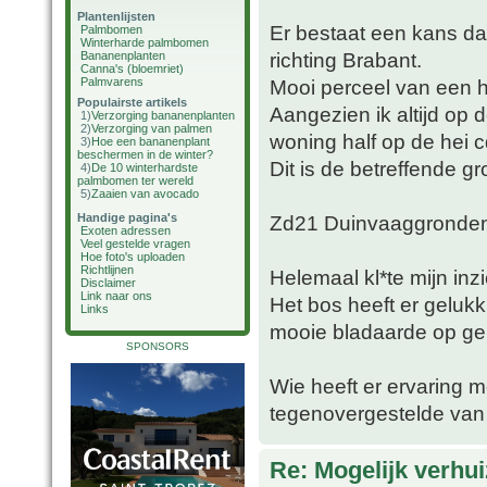
Plantenlijsten
Er bestaat een kans da
Palmbomen
Winterharde palmbomen
richting Brabant.
Bananenplanten
Canna's (bloemriet)
Palmvarens
Mooi perceel van een h
Populairste artikels
Aangezien ik altijd op 
1)
Verzorging bananenplanten
2)
Verzorging van palmen
woning half op de hei c
3)
Hoe een bananenplant
beschermen in de winter?
Dit is de betreffende gr
4)
De 10 winterhardste
palmbomen ter wereld
5)
Zaaien van avocado
Handige pagina's
Zd21 Duinvaaggronden; 
Exoten adressen
Veel gestelde vragen
Hoe foto's uploaden
Richtlijnen
Helemaal kl*te mijn in
Disclaimer
Link naar ons
Het bos heeft er gelukki
Links
mooie bladaarde op gep
SPONSORS
Wie heeft er ervaring m
tegenovergestelde van
Re: Mogelijk verhu