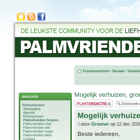
Forumoverzicht
‹
Sociaal
‹
Tuininr
Mogelijk verhuizen, gro
NAVIGATIE
Plaats een reactie
Palmvrienden
Startpagina
Agenda
Mogelijk verhuiz
Kortingskaart
Palmvrienden forums
door
Greener
op 12 dec 202
Palmvrienden chat
Palmvrienden wiki
Palmvrienden maps
Beste iedereen,
Palmvrienden label
Contact