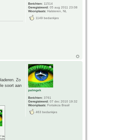
Berichten:
11514
Geregistreerd:
05 aug 2011 23:08
Woonplaats:
Halsteren, NL
1149 bedankjes
bladeren. Zo
ele soort aan
palmgek
Berichten:
3761
Geregistreerd:
07 dec 2010 19:32
Woonplaats:
Fortaleza Brasil
463 bedankjes