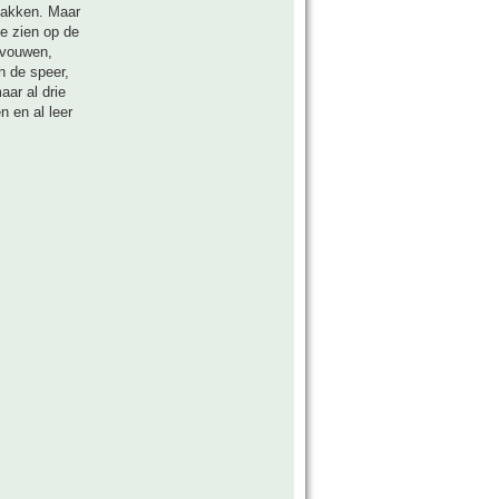
 pakken. Maar
te zien op de
evouwen,
in de speer,
aar al drie
 en al leer