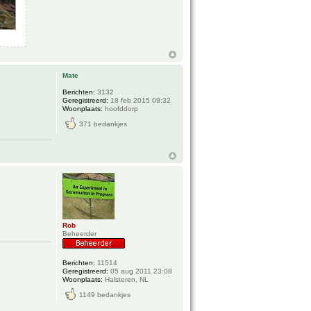
Mate
Berichten:
3132
Geregistreerd:
18 feb 2015 09:32
Woonplaats:
hoofddorp
371 bedankjes
Rob
Beheerder
Berichten:
11514
Geregistreerd:
05 aug 2011 23:08
Woonplaats:
Halsteren, NL
1149 bedankjes