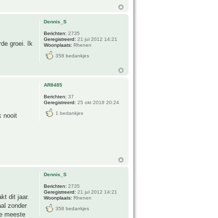
Dennis_S
Berichten:
2735
Geregistreerd:
21 jul 2012 14:21
rde groei. Ik
Woonplaats:
Rhenen
358 bedankjes
AR8485
Berichten:
37
Geregistreerd:
25 okt 2018 20:24
1 bedankjes
 nooit
Dennis_S
Berichten:
2735
Geregistreerd:
21 jul 2012 14:21
t dit jaar.
Woonplaats:
Rhenen
aal zonder
358 bedankjes
de meeste