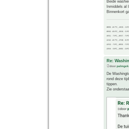
Beide washie
Inmiddels al 
Binnenkort ga
08/09, -14.7°C__14/15, - 3.6°
09/10, -10.0°C__15/16, - 5.9°
10/11, - 7.9°C__16/17, - 7.9°
11/12, -14.7°C__17/18, - 8.3°
12/13, - 7.9°C__18/19, - 7.5°C
13/14, - 0.8°C__19/20, - 2.8°C
Re: Washin
door
palmgek
De Washington
rond deze tij
tippen.
Zie onderstaa