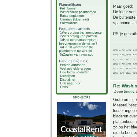
Plantenlijsten
Maar goed:
Palmbomen
De kleur van 
Winterharde palmbomen
Bananenplanten
De buitenste 
Canna's (bloemriet)
spanband zitt
Palmvarens
Populairste artikels
1)
Verzorging bananenplanten
PS je gebruik
2)
Verzorging van palmen
3)
Hoe een bananenplant
beschermen in de winter?
4)
De 10 winterhardste
palmbomen ter wereld
08/09, -14.7°C__14/15, - 3.6°
5)
Zaaien van avocado
09/10, -10.0°C__15/16, - 5.9°
10/11, - 7.9°C__16/17, - 7.9°
Handige pagina's
11/12, -14.7°C__17/18, - 8.3°
Exoten adressen
Veel gestelde vragen
12/13, - 7.9°C__18/19, - 7.5°C
Hoe foto's uploaden
13/14, - 0.8°C__19/20, - 2.8°C
Richtlijnen
Disclaimer
Link naar ons
Re: Washin
Links
door
Dennis_
SPONSORS
Gisteren mij 
Meestal besch
losser ingepa
bladeren over
plantenbesche
zo op het bla
die de boel o