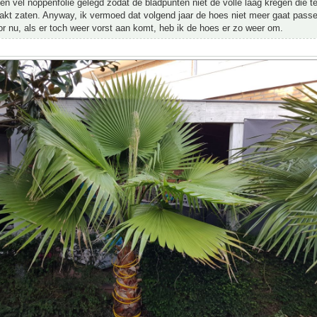
en vel noppenfolie gelegd zodat de bladpunten niet de volle laag kregen die t
akt zaten. Anyway, ik vermoed dat volgend jaar de hoes niet meer gaat pass
oor nu, als er toch weer vorst aan komt, heb ik de hoes er zo weer om.