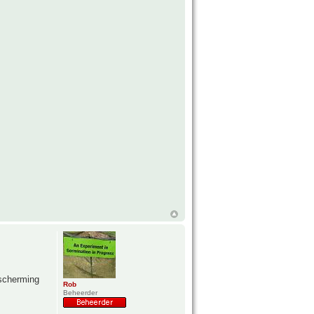
scherming
Rob
Beheerder