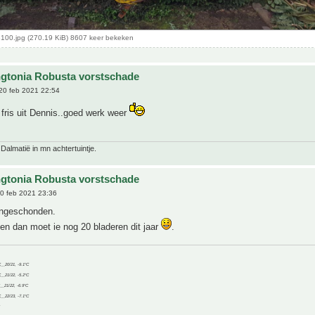
00.jpg (270.19 KiB) 8607 keer bekeken
gtonia Robusta vorstschade
20 feb 2021 22:54
r fris uit Dennis..goed werk weer
 Dalmatië in mn achtertuintje.
gtonia Robusta vorstschade
0 feb 2021 23:36
 ongeschonden.
en dan moet ie nog 20 bladeren dit jaar
.
C__20/21, -9.1°C
C__21/22, -5.2°C
C__21/22, -6.9°C
C__22/23, -7.1°C