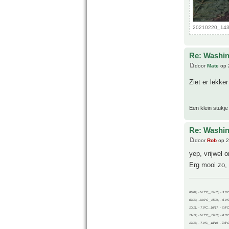
20210220_1431
Re: Washin
door
Mate
op 
Ziet er lekke
Een klein stukje
Re: Washin
door
Rob
op 2
yep, vrijwel
Erg mooi zo, 
08/09, -14.7°C__14/15, - 3.6°
09/10, -10.0°C__15/16, - 5.9°
10/11, - 7.9°C__16/17, - 7.9°
11/12, -14.7°C__17/18, - 8.3°
12/13, - 7.9°C__18/19, - 7.5°C