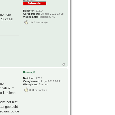
Berichten:
11514
Geregistreerd:
05 aug 2011 23:08
nnen die
Woonplaats:
Halsteren, NL
. Succes!
1149 bedankjes
Dennis_S
Berichten:
2735
Geregistreerd:
21 jul 2012 14:21
omen.
Woonplaats:
Rhenen
r heb ik m
358 bedankjes
t ik alleen
dat het niet
 aangebracht
gedaan. op de