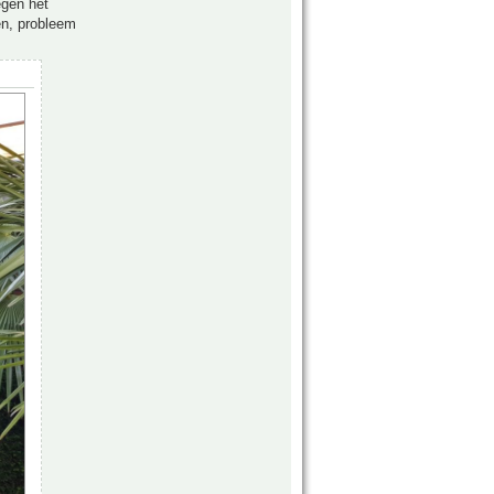
egen het
en, probleem