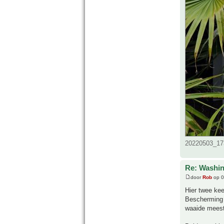
20220503_173
Re: Washin
door
Rob
op 0
Hier twee kee
Bescherming 
waaide meeste