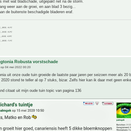
s met wat bladschade, uitgepakt net na de storm.
lang weer aan de groei, en aan blad 3 bezig...
an de buitenste beschadigde bladeren eraf.
C__20/21, -9.1°C
C__21/22, -5.2°C
C__21/22, -6.9°C
C__22/23, -7.1°C
gtonia Robusta vorstschade
op 04 mei 2022 00:20
ia uit onze oude tuin groeide de laatste paar jaren per seizoen meer als 20 
d 2020 stond te teller al op 7 stuks, bizar. Zelfs hier kan ik daar met geen enk
nd citaat uit mijn oude tuin topic van pagina 136