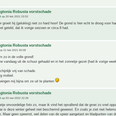
gtonia Robusta vorstschade
S
op 20 feb 2021 23:52
 groeit hij (gelukkig) niet zo hard hoor! De grond is hier echt te droog voor ha
et geteld, dat ik vorige seizoen er circa 8 had.
gtonia Robusta vorstschade
op 21 feb 2021 00:08
m zo in de volle grond!
ne vandaag uit de schuur gehaald en in het zonnetje gezet (had ik vorige week
hijnlijk vrij van schade.
erg mobiel.
 dwingen mij bijna om ze uit te planten
gtonia Robusta vorstschade
S
op 03 mei 2022 22:26
etje onvoordelige foto zo, maar ik vind het opvallend dat de groei zo snel oppak
r is deze winter geheel niet beschermd geweest. En zoals je ziet niet helem
n. Maar geen speerrot, wel delen van de speer aangetast en bladpunten van 