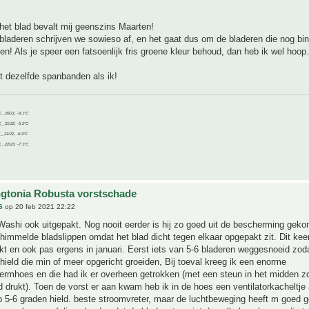
het blad bevalt mij geenszins Maarten!
bladeren schrijven we sowieso af, en het gaat dus om de bladeren die nog bi
en! Als je speer een fatsoenlijk fris groene kleur behoud, dan heb ik wel hoop
t dezelfde spanbanden als ik!
C__20/21, -9.1°C
C__21/22, -5.2°C
C__21/22, -6.9°C
C__22/23, -7.1°C
gtonia Robusta vorstschade
S
op 20 feb 2021 22:22
Washi ook uitgepakt. Nog nooit eerder is hij zo goed uit de bescherming gek
immelde bladslippen omdat het blad dicht tegen elkaar opgepakt zit. Dit kee
kt en ook pas ergens in januari. Eerst iets van 5-6 bladeren weggesnoeid zoda
hield die min of meer opgericht groeiden, Bij toeval kreeg ik een enorme
rmhoes en die had ik er overheen getrokken (met een steun in het midden zo
d drukt). Toen de vorst er aan kwam heb ik in de hoes een ventilatorkacheltje
p 5-6 graden hield. beste stroomvreter, maar de luchtbeweging heeft m goed 