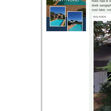
hoes had ik e
doek aangepl
voor later. v
BIJLAGEN