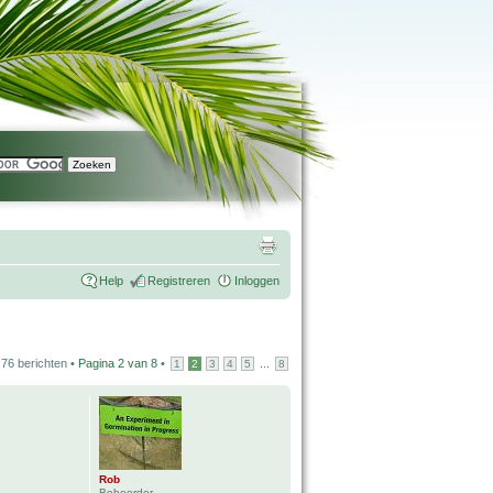
Help
Registreren
Inloggen
76 berichten •
Pagina
2
van
8
•
...
1
2
3
4
5
8
Rob
Beheerder