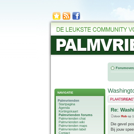
Forumoverz
Washingt
NAVIGATIE
Plaats een reactie
Palmvrienden
Startpagina
Agenda
Re: Wash
Kortingskaart
Palmvrienden forums
door
Rob
op 1
Palmvrienden chat
Palmvrienden wiki
Die gevel pos
Palmvrienden maps
Bij jouw spee
Palmvrienden label
Contact