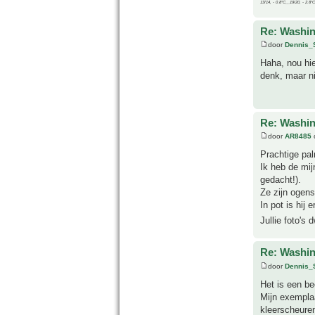
13/14, - 0.8°C__19/20, - 2.8°C
Re: Washin
door
Dennis_
Haha, nou hier
denk, maar ni
Re: Washin
door
AR8485
Prachtige pal
Ik heb de mij
gedacht!).
Ze zijn ogensc
In pot is hij 
Jullie foto's
Re: Washin
door
Dennis_
Het is een be
Mijn exemplaa
kleerscheure