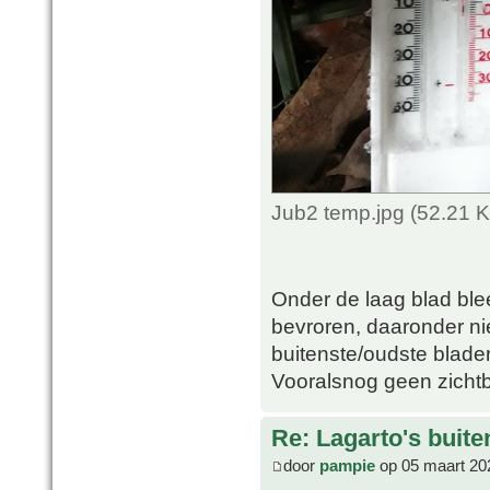
Jub2 temp.jpg (52.21 
Onder de laag blad ble
bevroren, daaronder nie
buitenste/oudste blader
Vooralsnog geen zicht
Re: Lagarto's buit
door
pampie
op 05 maart 20