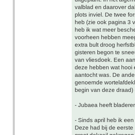
valblad en daarover d
plots inviel. De twee f
heb (zie ook pagina 3
heb ik wat meer besche
voorheen hebben meeg
extra bult droog herfst
gisteren begon te snee
van vliesdoek. Een aant
deze hebben wat hooi e
aantocht was. De ande
genoemde wortelafdekk
begin van deze draad) 
- Jubaea heeft bladere
- Sinds april heb ik een
Deze had bij de eerste
groot dekzeil gekregen