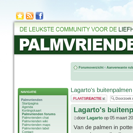
Forumoverzicht
‹
Aanverwante rub
Lagarto's buitenpalmen
NAVIGATIE
Plaats een reactie
Palmvrienden
Startpagina
Agenda
Lagarto's buiten
Kortingskaart
Palmvrienden forums
door
Lagarto
op 05 maart 20
Palmvrienden chat
Palmvrienden wiki
Palmvrienden maps
Van de palmen in potten
Palmvrienden label
Contact