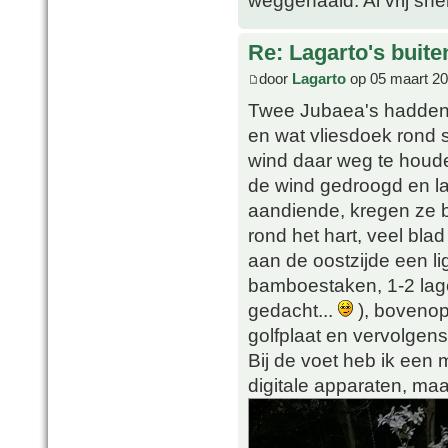
weggehaald. Al vrij sne
Re: Lagarto's buit
door
Lagarto
op 05 maart 20
Twee Jubaea's hadden 
en wat vliesdoek rond 
wind daar weg te houde
de wind gedroogd en la
aandiende, kregen ze b
rond het hart, veel bla
aan de oostzijde een li
bamboestaken, 1-2 lage
gedacht...
), bovenop
golfplaat en vervolgen
Bij de voet heb ik een
digitale apparaten, maa