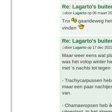
Re: Lagarto's buit
door
Lagarto
op 06 maart 20
Tnx
gaandeweg het s
vinden
Re: Lagarto's buit
door
Lagarto
op 17 dec 2022
Maar weer eens wat pla
was het volop winter hi
met 's nachts tot tegen
- Trachycarpussen heb 
maar een paar nachtjes
van.
- Chamaeropsen heb ik n
uitgeplant. In het alg