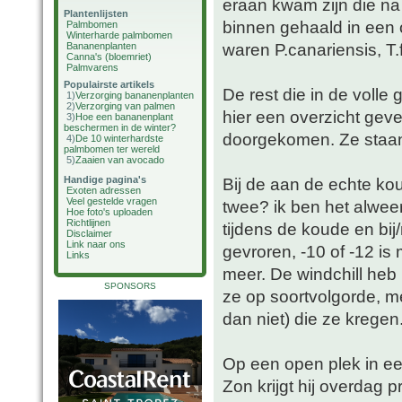
eraan kwam zijn die na
Plantenlijsten
binnen gehaald in een
Palmbomen
Winterharde palmbomen
waren P.canariensis, T.
Bananenplanten
Canna's (bloemriet)
Palmvarens
Populairste artikels
De rest die in de volle 
1)
Verzorging bananenplanten
2)
Verzorging van palmen
hier een overzicht gev
3)
Hoe een bananenplant
beschermen in de winter?
doorgekomen. Ze staan
4)
De 10 winterhardste
palmbomen ter wereld
5)
Zaaien van avocado
Handige pagina's
Bij de aan de echte ko
Exoten adressen
Veel gestelde vragen
twee? ik ben het alweer
Hoe foto's uploaden
Richtlijnen
tijdens de koude en bij
Disclaimer
Link naar ons
gevroren, -10 of -12 is
Links
meer. De windchill heb 
SPONSORS
ze op soortvolgorde, m
dan niet) die ze kregen
Op een open plek in e
Zon krijgt hij overdag 