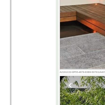
A2191C22-DF55-4879-83B9-507611A4C5D