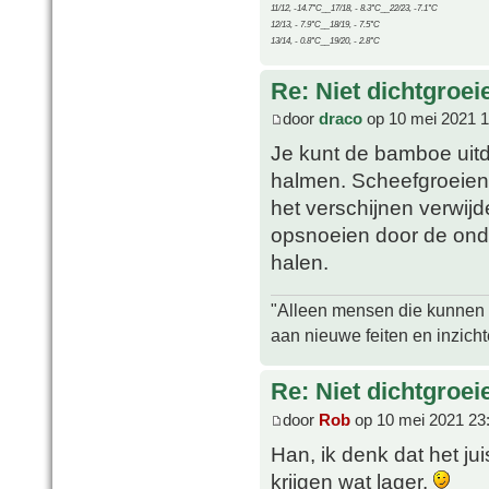
11/12, -14.7°C__17/18, - 8.3°C__22/23, -7.1°C
12/13, - 7.9°C__18/19, - 7.5°C
13/14, - 0.8°C__19/20, - 2.8°C
Re: Niet dichtgroe
door
draco
op 10 mei 2021 1
Je kunt de bamboe uit
halmen. Scheefgroeiend
het verschijnen verwij
opsnoeien door de onde
halen.
"Alleen mensen die kunnen tw
aan nieuwe feiten en inzich
Re: Niet dichtgroe
door
Rob
op 10 mei 2021 23
Han, ik denk dat het ju
krijgen wat lager.