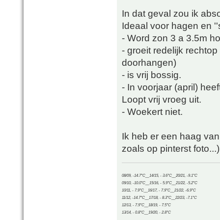
In dat geval zou ik ab
Ideaal voor hagen en ''
- Word zon 3 a 3.5m h
- groeit redelijk recht
doorhangen)
- is vrij bossig.
- In voorjaar (april) he
Loopt vrij vroeg uit.
- Woekert niet.
Ik heb er een haag van
zoals op pinterst foto...)
08/09, -14.7°C__14/15, - 3.6°C__20/21, -9.1°C
09/10, -10.0°C__15/16, - 5.9°C__21/22, -5.2°C
10/11, - 7.9°C__16/17, - 7.9°C__21/22, -6.9°C
11/12, -14.7°C__17/18, - 8.3°C__22/23, -7.1°C
12/13, - 7.9°C__18/19, - 7.5°C
13/14, - 0.8°C__19/20, - 2.8°C