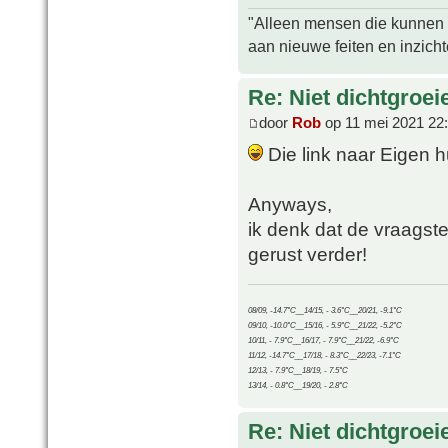
"Alleen mensen die kunnen tw
aan nieuwe feiten en inzich
Re: Niet dichtgroe
door
Rob
op 11 mei 2021 22
Die link naar Eigen hui
Anyways,
ik denk dat de vraagstel
gerust verder!
08/09, -14.7°C__14/15, - 3.6°C__20/21, -9.1°C
09/10, -10.0°C__15/16, - 5.9°C__21/22, -5.2°C
10/11, - 7.9°C__16/17, - 7.9°C__21/22, -6.9°C
11/12, -14.7°C__17/18, - 8.3°C__22/23, -7.1°C
12/13, - 7.9°C__18/19, - 7.5°C
13/14, - 0.8°C__19/20, - 2.8°C
Re: Niet dichtgroe