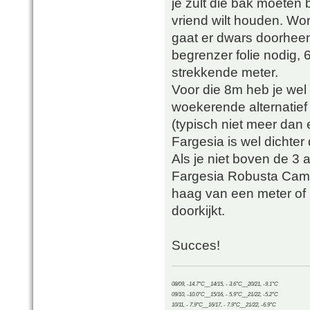
je zult die bak moeten 
vriend wilt houden. Wo
gaat er dwars doorheen (
begrenzer folie nodig, 
strekkende meter.
Voor die 8m heb je wel
woekerende alternatief
(typisch niet meer dan 
Fargesia is wel dichter
Als je niet boven de 3 
Fargesia Robusta Campb
haag van een meter of 
doorkijkt.
Succes!
08/09, -14.7°C__14/15, - 3.6°C__20/21, -9.1°C
09/10, -10.0°C__15/16, - 5.9°C__21/22, -5.2°C
10/11, - 7.9°C__16/17, - 7.9°C__21/22, -6.9°C