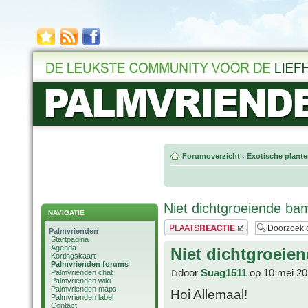
Forumoverzicht
‹
Exotische plant
Niet dichtgroeiende b
NAVIGATIE
Plaats een reactie
Palmvrienden
Startpagina
Agenda
Niet dichtgroei
Kortingskaart
Palmvrienden forums
door
Suag1511
op 10 mei 20
Palmvrienden chat
Palmvrienden wiki
Palmvrienden maps
Hoi Allemaal!
Palmvrienden label
Contact