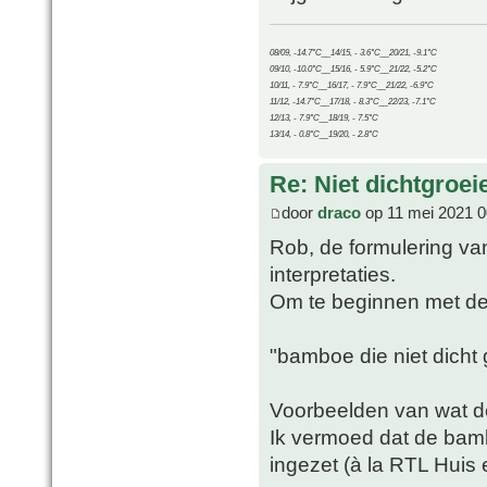
08/09, -14.7°C__14/15, - 3.6°C__20/21, -9.1°C
09/10, -10.0°C__15/16, - 5.9°C__21/22, -5.2°C
10/11, - 7.9°C__16/17, - 7.9°C__21/22, -6.9°C
11/12, -14.7°C__17/18, - 8.3°C__22/23, -7.1°C
12/13, - 7.9°C__18/19, - 7.5°C
13/14, - 0.8°C__19/20, - 2.8°C
Re: Niet dichtgroe
door
draco
op 11 mei 2021 0
Rob, de formulering van
interpretaties.
Om te beginnen met de 
"bamboe die niet dicht 
Voorbeelden van wat de 
Ik vermoed dat de bamb
ingezet (à la RTL Huis 