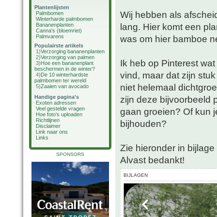
Plantenlijsten
Wij hebben als afschei
Palmbomen
Winterharde palmbomen
lang. Hier komt een pl
Bananenplanten
Canna's (bloemriet)
Palmvarens
was om hier bamboe nee
Populairste artikels
1)
Verzorging bananenplanten
2)
Verzorging van palmen
Ik heb op Pinterest wa
3)
Hoe een bananenplant
beschermen in de winter?
vind, maar dat zijn st
4)
De 10 winterhardste
palmbomen ter wereld
niet helemaal dichtgroe
5)
Zaaien van avocado
Handige pagina's
zijn deze bijvoorbeeld
Exoten adressen
Veel gestelde vragen
gaan groeien? Of kun je
Hoe foto's uploaden
Richtlijnen
bijhouden?
Disclaimer
Link naar ons
Links
Zie hieronder in bijlag
SPONSORS
Alvast bedankt!
BIJLAGEN