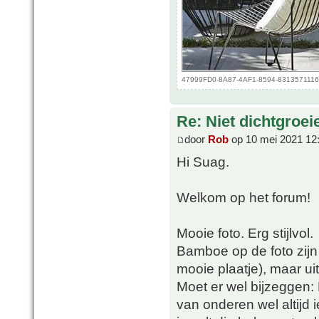
47999FD0-8A87-4AF1-8594-8313571116DE
Re: Niet dichtgroe
door
Rob
op 10 mei 2021 12
Hi Suag.
Welkom op het forum!
Mooie foto. Erg stijlvol.
Bamboe op de foto zijn
mooie plaatje), maar uite
Moet er wel bijzeggen: 
van onderen wel altijd 