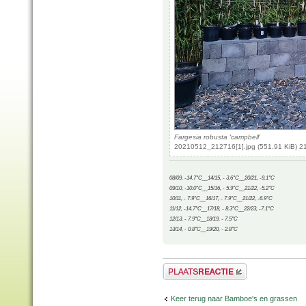
Fargesia robusta 'campbell'
20210512_212716[1].jpg (551.91 KiB) 2
08/09, -14.7°C__14/15, - 3.6°C__20/21, -9.1°C
09/10, -10.0°C__15/16, - 5.9°C__21/22, -5.2°C
10/11, - 7.9°C__16/17, - 7.9°C__21/22, -6.9°C
11/12, -14.7°C__17/18, - 8.3°C__22/23, -7.1°C
12/13, - 7.9°C__18/19, - 7.5°C
13/14, - 0.8°C__19/20, - 2.8°C
Plaats een reactie
Keer terug naar Bamboe's en grassen