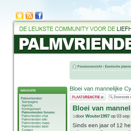
Forumoverzicht
‹
Exotische plant
Bloei van mannelijke C
NAVIGATIE
Plaats een reactie
Palmvrienden
Startpagina
Agenda
Bloei van mannel
Kortingskaart
Palmvrienden forums
door
Wouter1997
op 03 sep 
Palmvrienden chat
Palmvrienden wiki
Palmvrienden maps
Sinds een jaar of 12 h
Palmvrienden label
Contact