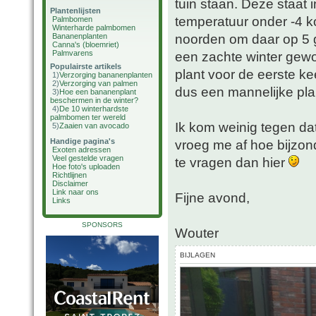
tuin staan. Deze staat i
Plantenlijsten
temperatuur onder -4 k
Palmbomen
Winterharde palmbomen
noorden om daar op 5 g
Bananenplanten
Canna's (bloemriet)
Palmvarens
een zachte winter gewo
Populairste artikels
plant voor de eerste ke
1)
Verzorging bananenplanten
2)
Verzorging van palmen
dus een mannelijke pla
3)
Hoe een bananenplant
beschermen in de winter?
4)
De 10 winterhardste
palmbomen ter wereld
Ik kom weinig tegen dat
5)
Zaaien van avocado
Handige pagina's
vroeg me af hoe bijzond
Exoten adressen
Veel gestelde vragen
te vragen dan hier
Hoe foto's uploaden
Richtlijnen
Disclaimer
Link naar ons
Fijne avond,
Links
SPONSORS
Wouter
BIJLAGEN