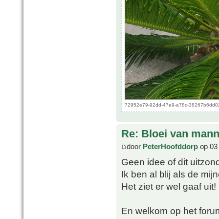
72952e79-92dd-47e9-a78c-38267b6dd02b
Re: Bloei van mann
door
PeterHoofddorp
op 03
Geen idee of dit uitzonde
Ik ben al blij als de mi
Het ziet er wel gaaf uit!
En welkom op het foru