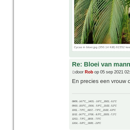
Cycas in bloei.jpg (350.14 KiB) 61552 ke
Re: Bloei van mann
door
Rob
op 05 sep 2021 02
En precies een vrouw o
08/09, -14.7°C__14/15, - 3.6°C__20/21, -9.1°C
09/10, -10.0°C__15/16, - 5.9°C__21/22, -5.2°C
10/11, - 7.9°C__16/17, - 7.9°C__21/22, -6.9°C
11/12, -14.7°C__17/18, - 8.3°C__22/23, -7.1°C
12/13, - 7.9°C__18/19, - 7.5°C
13/14, - 0.8°C__19/20, - 2.8°C