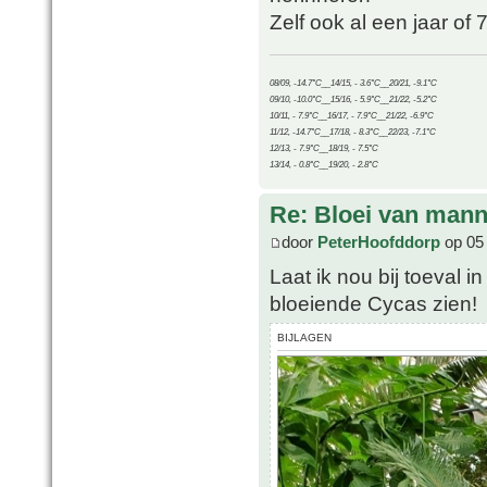
Zelf ook al een jaar of 
08/09, -14.7°C__14/15, - 3.6°C__20/21, -9.1°C
09/10, -10.0°C__15/16, - 5.9°C__21/22, -5.2°C
10/11, - 7.9°C__16/17, - 7.9°C__21/22, -6.9°C
11/12, -14.7°C__17/18, - 8.3°C__22/23, -7.1°C
12/13, - 7.9°C__18/19, - 7.5°C
13/14, - 0.8°C__19/20, - 2.8°C
Re: Bloei van mann
door
PeterHoofddorp
op 05
Laat ik nou bij toeval 
bloeiende Cycas zien!
BIJLAGEN