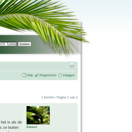
Help
Registreren
Inloggen
1 bericht • Pagina
1
van
1
het is als de
Eduard
ls ze buiten