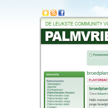
Forumoverz
broedplan
NAVIGATIE
Plaats een reactie
Palmvrienden
Startpagina
Agenda
broedplan
Kortingskaart
Palmvrienden forums
door
Eduard
o
Palmvrienden chat
Palmvrienden wiki
Hallo mensen 
Palmvrienden maps
jonge broedpl
Palmvrienden label
Contact