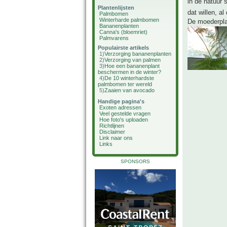
in de natuur 
Plantenlijsten
dat willen, a
Palmbomen
Winterharde palmbomen
De moederplant
Bananenplanten
Canna's (bloemriet)
Palmvarens
Populairste artikels
1)
Verzorging bananenplanten
2)
Verzorging van palmen
3)
Hoe een bananenplant
beschermen in de winter?
4)
De 10 winterhardste
palmbomen ter wereld
5)
Zaaien van avocado
Handige pagina's
Exoten adressen
Veel gestelde vragen
Hoe foto's uploaden
Richtlijnen
Disclaimer
Link naar ons
Links
SPONSORS