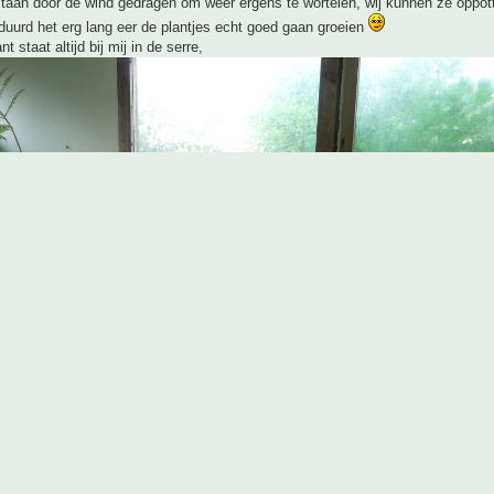
staan door de wind gedragen om weer ergens te wortelen, wij kunnen ze oppot
l duurd het erg lang eer de plantjes echt goed gaan groeien
 staat altijd bij mij in de serre,