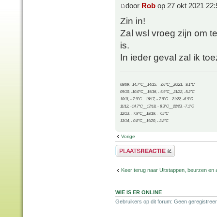
door
Rob
op 27 okt 2021 22:
Zin in!
Zal wsl vroeg zijn om t
is.
In ieder geval zal ik 
08/09, -14.7°C__14/15, - 3.6°C__20/21, -9.1°C
09/10, -10.0°C__15/16, - 5.9°C__21/22, -5.2°C
10/11, - 7.9°C__16/17, - 7.9°C__21/22, -6.9°C
11/12, -14.7°C__17/18, - 8.3°C__22/23, -7.1°C
12/13, - 7.9°C__18/19, - 7.5°C
13/14, - 0.8°C__19/20, - 2.8°C
Vorige
Plaats een reactie
Keer terug naar Uitstappen, beurzen en 
WIE IS ER ONLINE
Gebruikers op dit forum: Geen geregistreer