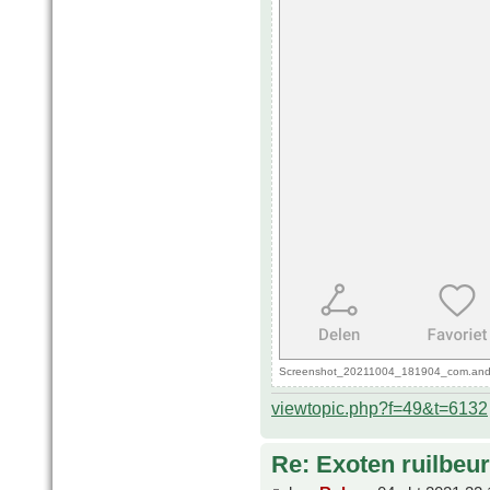
Screenshot_20211004_181904_com.androi
viewtopic.php?f=49&t=6132
Re: Exoten ruilbeur