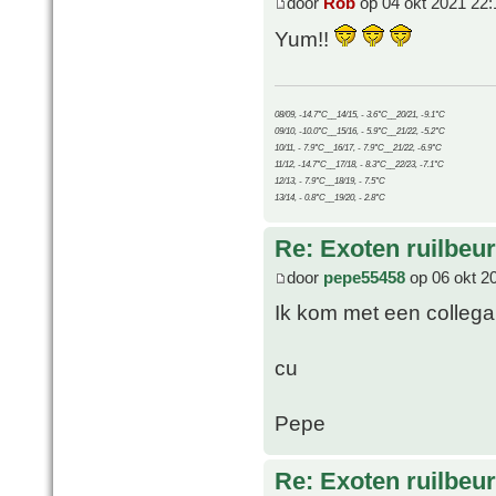
door
Rob
op 04 okt 2021 22:
Yum!!
08/09, -14.7°C__14/15, - 3.6°C__20/21, -9.1°C
09/10, -10.0°C__15/16, - 5.9°C__21/22, -5.2°C
10/11, - 7.9°C__16/17, - 7.9°C__21/22, -6.9°C
11/12, -14.7°C__17/18, - 8.3°C__22/23, -7.1°C
12/13, - 7.9°C__18/19, - 7.5°C
13/14, - 0.8°C__19/20, - 2.8°C
Re: Exoten ruilbeur
door
pepe55458
op 06 okt 2
Ik kom met een collega 
cu
Pepe
Re: Exoten ruilbeur