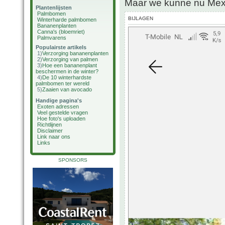
Maar we kunne nu Mex
Plantenlijsten
Palmbomen
BIJLAGEN
Winterharde palmbomen
Bananenplanten
Canna's (bloemriet)
Palmvarens
Populairste artikels
1)
Verzorging bananenplanten
2)
Verzorging van palmen
3)
Hoe een bananenplant
beschermen in de winter?
4)
De 10 winterhardste
palmbomen ter wereld
5)
Zaaien van avocado
Handige pagina's
Exoten adressen
Veel gestelde vragen
Hoe foto's uploaden
Richtlijnen
Disclaimer
Link naar ons
Links
SPONSORS