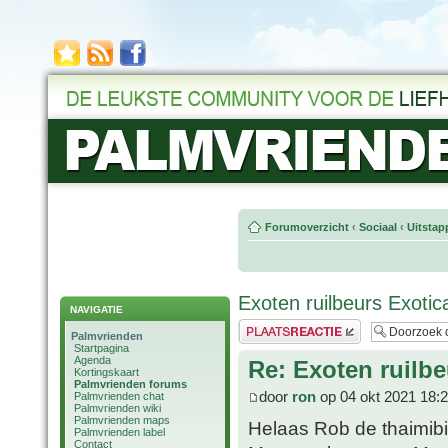
Forumoverzicht
‹
Sociaal
‹
Uitstap
Exoten ruilbeurs Exotic
NAVIGATIE
Plaats een reactie
Palmvrienden
Startpagina
Agenda
Re: Exoten ruilbe
Kortingskaart
Palmvrienden forums
door
ron
op 04 okt 2021 18:
Palmvrienden chat
Palmvrienden wiki
Palmvrienden maps
Helaas Rob de thaimibi
Palmvrienden label
Contact