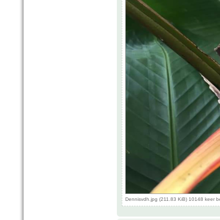
Dennisvdh.jpg (211.83 KiB) 10148 keer 