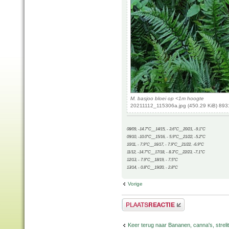
M. basjoo bloei op <1m hoogte
20211112_115306a.jpg (450.29 KiB) 893
08/09, -14.7°C__14/15, - 3.6°C__20/21, -9.1°C
09/10, -10.0°C__15/16, - 5.9°C__21/22, -5.2°C
10/11, - 7.9°C__16/17, - 7.9°C__21/22, -6.9°C
11/12, -14.7°C__17/18, - 8.3°C__22/23, -7.1°C
12/13, - 7.9°C__18/19, - 7.5°C
13/14, - 0.8°C__19/20, - 2.8°C
Vorige
Plaats een reactie
Keer terug naar Bananen, canna's, strelit