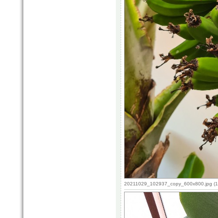
20211029_102937_copy_600x800.jpg (12