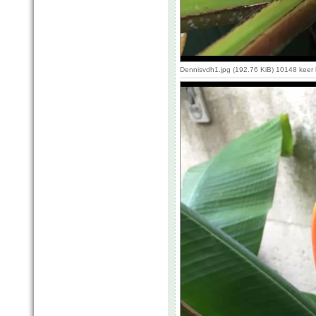
Dennisvdh1.jpg (192.76 KiB) 10148 keer