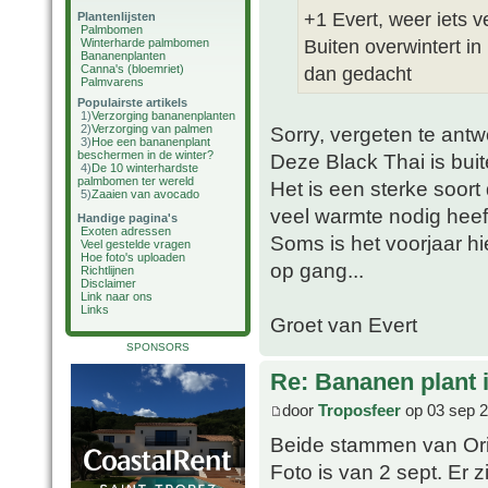
+1 Evert, weer iets v
Plantenlijsten
Palmbomen
Buiten overwintert in
Winterharde palmbomen
Bananenplanten
Canna's (bloemriet)
dan gedacht
Palmvarens
Populairste artikels
1)
Verzorging bananenplanten
2)
Verzorging van palmen
Sorry, vergeten te antw
3)
Hoe een bananenplant
beschermen in de winter?
Deze Black Thai is buit
4)
De 10 winterhardste
palmbomen ter wereld
Het is een sterke soort
5)
Zaaien van avocado
veel warmte nodig heef
Handige pagina's
Exoten adressen
Soms is het voorjaar h
Veel gestelde vragen
Hoe foto's uploaden
op gang...
Richtlijnen
Disclaimer
Link naar ons
Links
Groet van Evert
SPONSORS
Re: Bananen plant in
door
Troposfeer
op 03 sep 2
Beide stammen van Ori
Foto is van 2 sept. Er 