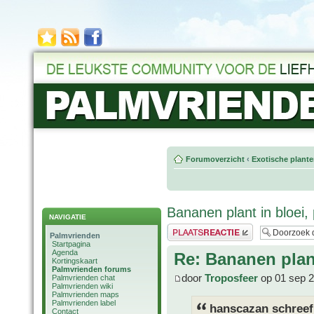
Forumoverzicht
‹
Exotische plant
Bananen plant in bloei, 
NAVIGATIE
Plaats een reactie
Palmvrienden
Startpagina
Agenda
Re: Bananen plant
Kortingskaart
Palmvrienden forums
door
Troposfeer
op 01 sep 2
Palmvrienden chat
Palmvrienden wiki
Palmvrienden maps
Palmvrienden label
hanscazan schreef
Contact