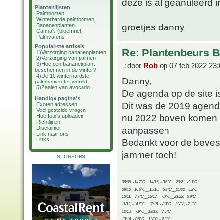
deze is al geanuleerd i
Plantenlijsten
Palmbomen
Winterharde palmbomen
groetjes danny
Bananenplanten
Canna's (bloemriet)
Palmvarens
Populairste artikels
Re: Plantenbeurs B
1)
Verzorging bananenplanten
2)
Verzorging van palmen
3)
Hoe een bananenplant
door
Rob
op 07 feb 2022 23:
beschermen in de winter?
4)
De 10 winterhardste
Danny,
palmbomen ter wereld
5)
Zaaien van avocado
De agenda op de site i
Handige pagina's
Dit was de 2019 agenda
Exoten adressen
Veel gestelde vragen
nu 2022 boven komen t
Hoe foto's uploaden
Richtlijnen
aanpassen
Disclaimer
Link naar ons
Links
Bedankt voor de bevestig
jammer toch!
SPONSORS
08/09, -14.7°C__14/15, - 3.6°C__20/21, -9.1°C
09/10, -10.0°C__15/16, - 5.9°C__21/22, -5.2°C
10/11, - 7.9°C__16/17, - 7.9°C__21/22, -6.9°C
11/12, -14.7°C__17/18, - 8.3°C__22/23, -7.1°C
12/13, - 7.9°C__18/19, - 7.5°C
13/14, - 0.8°C__19/20, - 2.8°C