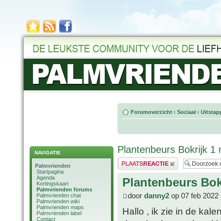
Forumoverzicht
‹
Sociaal
‹
Uitstap
Plantenbeurs Bokrijk 1
NAVIGATIE
Plaats een reactie
Palmvrienden
Startpagina
Agenda
Plantenbeurs Bok
Kortingskaart
Palmvrienden forums
door
danny2
op 07 feb 2022 
Palmvrienden chat
Palmvrienden wiki
Palmvrienden maps
Hallo , ik zie in de ka
Palmvrienden label
Contact