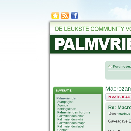
Forumoverz
Macrozam
NAVIGATIE
Plaats een reactie
Palmvrienden
Startpagina
Agenda
Re: Macr
Kortingskaart
Palmvrienden forums
door
marinus
Palmvrienden chat
Palmvrienden wiki
Gaveagave:En
Palmvrienden maps
Palmvrienden label
Contact