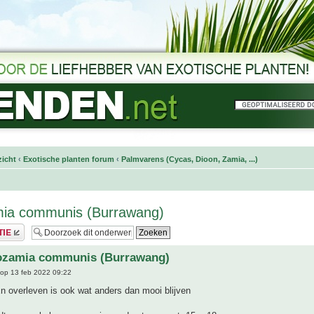
icht
‹
Exotische planten forum
‹
Palmvarens (Cycas, Dioon, Zamia, ...)
ia communis (Burrawang)
ozamia communis (Burrawang)
op 13 feb 2022 09:22
 overleven is ook wat anders dan mooi blijven