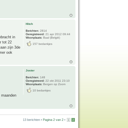
Hitch
Berichten:
2814
Geregistreerd:
21 apr 2012 09:44
bracht in
Woonplaats:
Baal (België)
r tot 22
157 bedankjes
aan zijn 3de
omer ook
Joster
Berichten:
148
Geregistreerd:
22 okt 2011 23:10
Woonplaats:
Bergen op Zoom
10 bedankjes
11 maanden
13 berichten •
Pagina
2
van
2
•
1
2