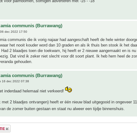
ldt voor palmbomen, somigen adverteren met -15 - -18
zamia communis (Burrawang)
06 dec 2022 17:50
ia communis die ik vorig najaar had aangeschaft heeft de hele winter doorge
waar het nooit kouder word dan 10 graden en als ik thuis ben stook ik het daa
Had 2 blaadjes toen die toekwam, hij heeft er 2 nieuwe aangemaakt en is nu 
ezig. Dat vind ik zeker niet slecht voor dit soort plant. Ik heb hem heel de z
 veranda gehouden.
zamia communis (Burrawang)
 16 dec 2022 07:38
et inderdaad helemaal niet verkeerd!
k met 2 blaadjes ontvangen) heeft er één nieuw blad uitgegooid in ongeveer 
an de zomer buiten gestaan en staat nu alweer een tijdje binnenshuis.