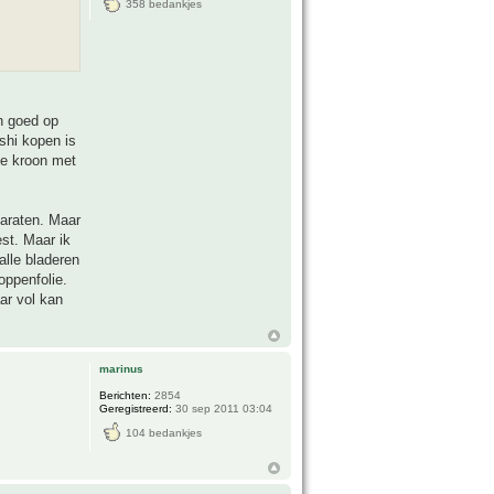
358 bedankjes
jn goed op
shi kopen is
le kroon met
paraten. Maar
st. Maar ik
alle bladeren
oppenfolie.
aar vol kan
marinus
Berichten:
2854
Geregistreerd:
30 sep 2011 03:04
104 bedankjes