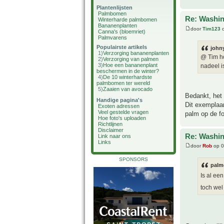
Plantenlijsten
Palmbomen
Re: Washin
Winterharde palmbomen
Bananenplanten
door
Tim123
o
Canna's (bloemriet)
Palmvarens
Populairste artikels
john
1)
Verzorging bananenplanten
@ Tim ho
2)
Verzorging van palmen
3)
Hoe een bananenplant
nadeel i
beschermen in de winter?
4)
De 10 winterhardste
palmbomen ter wereld
5)
Zaaien van avocado
Bedankt, het 
Handige pagina's
Dit exemplaar
Exoten adressen
Veel gestelde vragen
palm op de fo
Hoe foto's uploaden
Richtlijnen
Disclaimer
Re: Washin
Link naar ons
Links
door
Rob
op 0
SPONSORS
palm
Is al e
toch wel