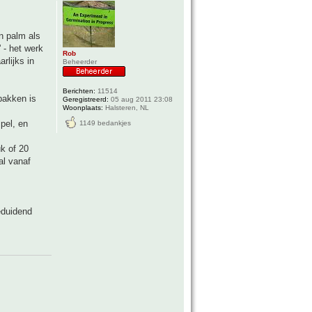
n palm als
 - het werk
Rob
rlijks in
Beheerder
Berichten:
11514
bakken is
Geregistreerd:
05 aug 2011 23:08
Woonplaats:
Halsteren, NL
mpel, en
1149 bedankjes
uk of 20
al vanaf
eduidend