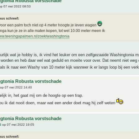
gtonia Robusta vorstschade
p 07 mei 2022 08:53
nus schreef:
voor een palm toch niet op 4 meter hoogte je leven wagen
inga kun je ze in alle maten kopen, tot wel 10.00 meter meen ik
www.teeningapalmen.nl/zoek/washingtonia
uurlijk wat je hobby is, ik vind het leuker om een zelfgezaaide Washingtonia me
n worden en heb daar wel wat geduld en moeite voor over. Dat neemt niet weg 
als ik naar een Washy van 10 meter kijk wanneer ik er langs loop bij een ver
gtonia Robusta vorstschade
op 07 mei 2022 14:40
elijk in, het gaat mij om de hoogte op een trap.
ou ik dat nooit doen, maar wat een ander doet mag hij zelf weten
gtonia Robusta vorstschade
S
op 07 mei 2022 19:05
nus schreef: