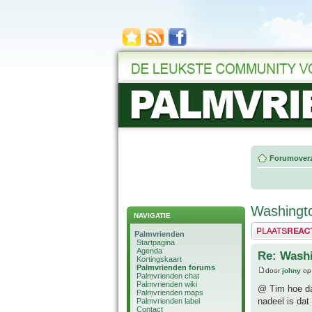
Forumoverz
Washingt
NAVIGATIE
Plaats een reactie
Palmvrienden
Startpagina
Agenda
Re: Wash
Kortingskaart
Palmvrienden forums
door
johny
op 
Palmvrienden chat
Palmvrienden wiki
@ Tim hoe dan
Palmvrienden maps
nadeel is dat
Palmvrienden label
Contact