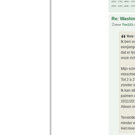
12/13, - 7.9°C__18/19, - 7.5°C
13/14, - 0.8°C__19/20, - 2.8°C
Re: Washin
door
Tim123
o
Rob 
Ik ben o
eenjarig
dat er f
onze rich
Mijn sch
misschie
Tot 2 a 
zonder o
Ik kan a
palmen d
2011/201
Alleen m
Tenslott
minder e
Het moet