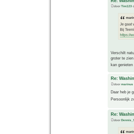
Re: Washin
door
Tim123
o
mari
Je gaat 
Bij Teen
https://
Verschilt nat
groter te zie
kan genieten 
Re: Washin
door
marinus
Daar heb je g
Persoonlijk z
Re: Washin
door
Dennis_
mari