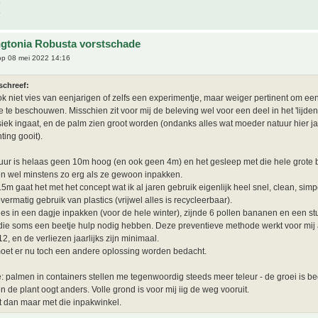
gtonia Robusta vorstschade
p 08 mei 2022 14:16
schreef:
ok niet vies van eenjarigen of zelfs een experimentje, maar weiger pertinent om ee
e te beschouwen. Misschien zit voor mij de beleving wel voor een deel in het 'lijden'
ysiek ingaat, en de palm zien groot worden (ondanks alles wat moeder natuur hier jaa
ting gooit).
uur is helaas geen 10m hoog (en ook geen 4m) en het gesleep met die hele grote 
n wel minstens zo erg als ze gewoon inpakken.
2.5m gaat het met het concept wat ik al jaren gebruik eigenlijk heel snel, clean, simp
vermatig gebruik van plastics (vrijwel alles is recycleerbaar).
lles in een dagje inpakken (voor de hele winter), zijnde 6 pollen bananen en een st
ie soms een beetje hulp nodig hebben. Deze preventieve methode werkt voor mij 
2, en de verliezen jaarlijks zijn minimaal.
oet er nu toch een andere oplossing worden bedacht.
e: palmen in containers stellen me tegenwoordig steeds meer teleur - de groei is b
n de plant oogt anders. Volle grond is voor mij iig de weg vooruit.
 dan maar met die inpakwinkel.