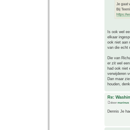
Je gaat 
Bij Teen
https://
Is ook wel ee
elkaar ingesp
ook niet aan 
van die echt 
Die van Richa
er zit wel ee
had ook niet 
verwijderen v
Dan maar zien
houden, denk 
Re: Washin
door
marinus
Dennis Je ha