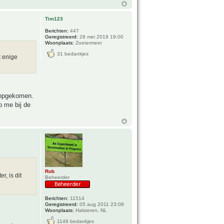
Tim123
Berichten:
447
Geregistreerd:
28 mei 2019 19:00
Woonplaats:
Zoetermeer
31 bedankjes
t enige
l opgekomen.
b me bij de
Rob
, is dit
Beheerder
Berichten:
11514
Geregistreerd:
05 aug 2011 23:08
Woonplaats:
Halsteren, NL
1149 bedankjes