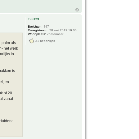
Tim123
Berichten:
447
Geregistreerd:
28 mei 2019 19:00
Woonplaats:
Zoetermeer
31 bedankjes
n palm als
 - het werk
rlijks in
bakken is
el, en
uk of 20
al vanaf
eduidend