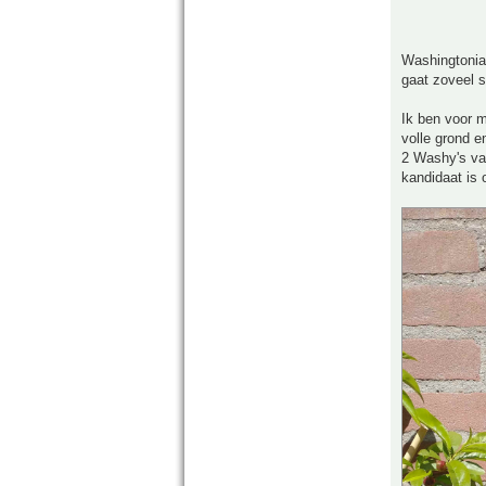
Washingtonia
gaat zoveel s
Ik ben voor m
volle grond e
2 Washy's van
kandidaat is 