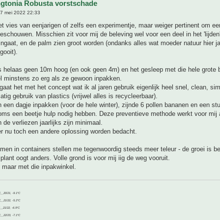
gtonia Robusta vorstschade
7 mei 2022 22:33
et vies van eenjarigen of zelfs een experimentje, maar weiger pertinent om ee
beschouwen. Misschien zit voor mij de beleving wel voor een deel in het 'lijden'
 ingaat, en de palm zien groot worden (ondanks alles wat moeder natuur hier jaa
gooit).
is helaas geen 10m hoog (en ook geen 4m) en het gesleep met die hele grote 
l minstens zo erg als ze gewoon inpakken.
gaat het met het concept wat ik al jaren gebruik eigenlijk heel snel, clean, si
tig gebruik van plastics (vrijwel alles is recycleerbaar).
in een dagje inpakken (voor de hele winter), zijnde 6 pollen bananen en een st
oms een beetje hulp nodig hebben. Deze preventieve methode werkt voor mij 
 de verliezen jaarlijks zijn minimaal.
er nu toch een andere oplossing worden bedacht.
lmen in containers stellen me tegenwoordig steeds meer teleur - de groei is b
plant oogt anders. Volle grond is voor mij iig de weg vooruit.
 maar met die inpakwinkel.
C__20/21, -9.1°C
C__21/22, -5.2°C
C__21/22, -6.9°C
C__22/23, -7.1°C