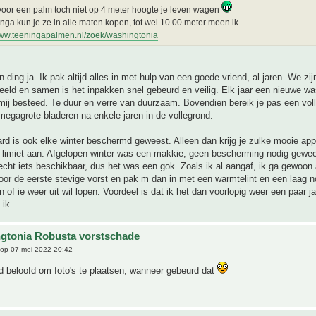
voor een palm toch niet op 4 meter hoogte je leven wagen
inga kun je ze in alle maten kopen, tot wel 10.00 meter meen ik
www.teeningapalmen.nl/zoek/washingtonia
n ding ja. Ik pak altijd alles in met hulp van een goede vriend, al jaren. We zi
eeld en samen is het inpakken snel gebeurd en veilig. Elk jaar een nieuwe wa
mij besteed. Te duur en verre van duurzaam. Bovendien bereik je pas een vol
megagrote bladeren na enkele jaren in de vollegrond.
rd is ook elke winter beschermd geweest. Alleen dan krijg je zulke mooie ap
n limiet aan. Afgelopen winter was een makkie, geen bescherming nodig gewee
echt iets beschikbaar, dus het was een gok. Zoals ik al aangaf, ik ga gewoon 
oor de eerste stevige vorst en pak m dan in met een warmtelint en een laag n
 of ie weer uit wil lopen. Voordeel is dat ik het dan voorlopig weer een paar j
ik...
gtonia Robusta vorstschade
op 07 mei 2022 20:42
d beloofd om foto's te plaatsen, wanneer gebeurd dat