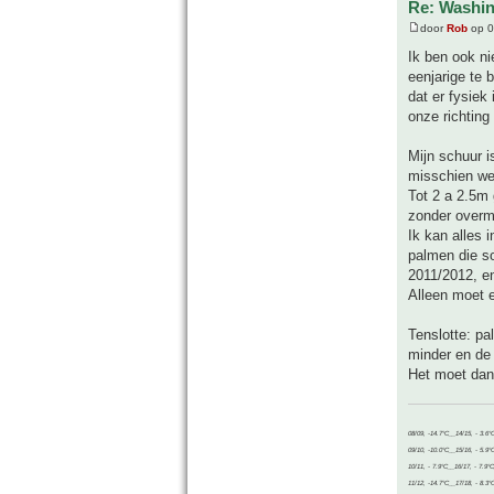
Re: Washin
door
Rob
op 0
Ik ben ook ni
eenjarige te 
dat er fysiek
onze richting 
Mijn schuur 
misschien we
Tot 2 a 2.5m 
zonder overma
Ik kan alles 
palmen die s
2011/2012, en
Alleen moet 
Tenslotte: pa
minder en de 
Het moet dan
08/09, -14.7°C__14/15, - 3.6°
09/10, -10.0°C__15/16, - 5.9°
10/11, - 7.9°C__16/17, - 7.9°
11/12, -14.7°C__17/18, - 8.3°