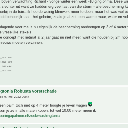
k boven verwachting Richard - vorige winter een week -10 ging prima. Deze w
jk slechter uit want ze hadden erg veel last van die storm - alle bescherming 
oorbij in de tuin...ik hoefde weinig klimwerk meer te doen, maar het was wel e
n idd behoorlijk taai - het geheim, zoals je al zei: een warme muur, water en vo
tdagende voor me is nu eigenlijk de bescherming aanbrengen op 3 of 4 meter
e vreselijke stekels.
e concept met rietmat al 2 jaar gaat nu niet meer, want die houden bij 2m hoo
 nieuws moeten verzinnen.
C__20/21, -9.1°C
C__21/22, -5.2°C
C__21/22, -6.9°C
C__22/23, -7.1°C
gtonia Robusta vorstschade
op 07 mei 2022 00:44
 een palm toch niet op 4 meter hoogte je leven wagen
kun je ze in alle maten kopen, tot wel 10.00 meter meen ik
teeningapalmen.nl/zoek/washingtonia