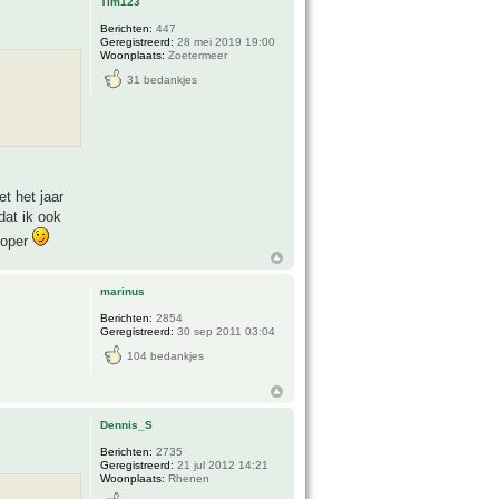
Tim123
Berichten:
447
Geregistreerd:
28 mei 2019 19:00
Woonplaats:
Zoetermeer
31 bedankjes
t het jaar
dat ik ook
koper
marinus
Berichten:
2854
Geregistreerd:
30 sep 2011 03:04
104 bedankjes
Dennis_S
Berichten:
2735
Geregistreerd:
21 jul 2012 14:21
Woonplaats:
Rhenen