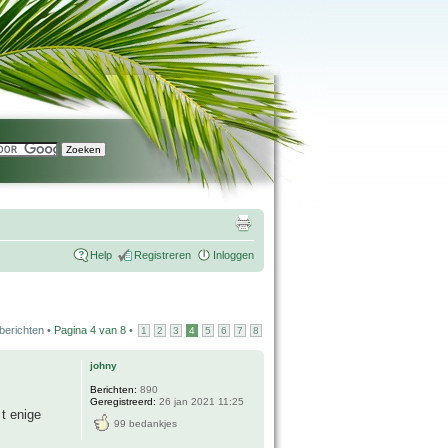
Help
Registreren
Inloggen
berichten •
Pagina
4
van
8
•
1
2
3
4
5
6
7
8
johny
Berichten:
890
Geregistreerd:
26 jan 2021 11:25
t enige
99 bedankjes