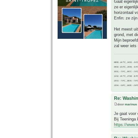
Gaat eigenlij
ze er eigenli
horizontaal v
Enfin: ze zij
Het meest ui
grond, met di
Mijn beproefd
zal weer iets
08/09, -14.7°C__14/15, - 3.6°
09/10, -10.0°C__15/16, - 5.9°
10/11, - 7.9°C__16/17, - 7.9°
11/12, -14.7°C__17/18, - 8.3°
12/13, - 7.9°C__18/19, - 7.5°C
13/14, - 0.8°C__19/20, - 2.8°C
Re: Washin
door
marinus
Je gaat voor
Bij Teeninga 
https://www.