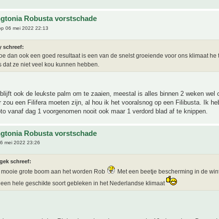
gtonia Robusta vorstschade
p 06 mei 2022 22:13
y schreef:
e dan ook een goed resultaat is een van de snelst groeiende voor ons klimaat he 
s dat ze niet veel kou kunnen hebben.
blijft ook de leukste palm om te zaaien, meestal is alles binnen 2 weken we
 zou een Filifera moeten zijn, al hou ik het vooralsnog op een Filibusta. Ik he
to vanaf dag 1 voorgenomen nooit ook maar 1 verdord blad af te knippen.
gtonia Robusta vorstschade
6 mei 2022 23:26
gek schreef:
en mooie grote boom aan het worden Rob
Met een beetje bescherming in de winter
 een hele geschikte soort gebleken in het Nederlandse klimaat