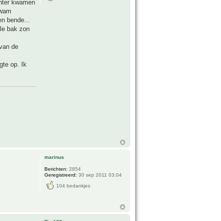
inter kwamen
kwam
en bende...
lle bak zon
 van de
gte op. Ik
marinus
Berichten:
2854
Geregistreerd:
30 sep 2011 03:04
104 bedankjes