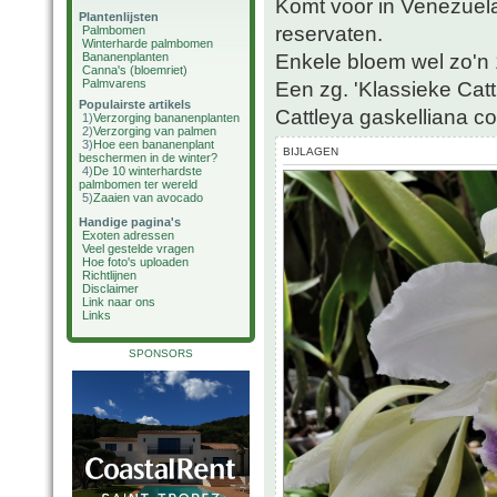
Komt voor in Venezuela
Plantenlijsten
reservaten.
Palmbomen
Winterharde palmbomen
Enkele bloem wel zo'n 1
Bananenplanten
Canna's (bloemriet)
Palmvarens
Een zg. 'Klassieke Catt
Populairste artikels
Cattleya gaskelliana c
1)
Verzorging bananenplanten
2)
Verzorging van palmen
3)
Hoe een bananenplant
BIJLAGEN
beschermen in de winter?
4)
De 10 winterhardste
palmbomen ter wereld
5)
Zaaien van avocado
Handige pagina's
Exoten adressen
Veel gestelde vragen
Hoe foto's uploaden
Richtlijnen
Disclaimer
Link naar ons
Links
SPONSORS