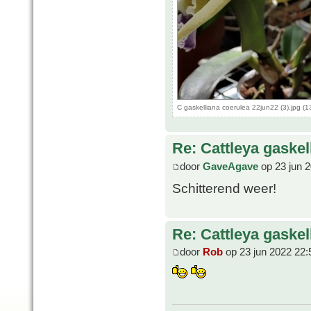
C gaskelliana coerulea 22jun22 (3).jpg 
Re: Cattleya gaskel
door
GaveAgave
op 23 jun 2
Schitterend weer!
Re: Cattleya gaskel
door
Rob
op 23 jun 2022 22: