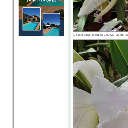
C gaskelliana coerulea 22jun22 (2).jpg 