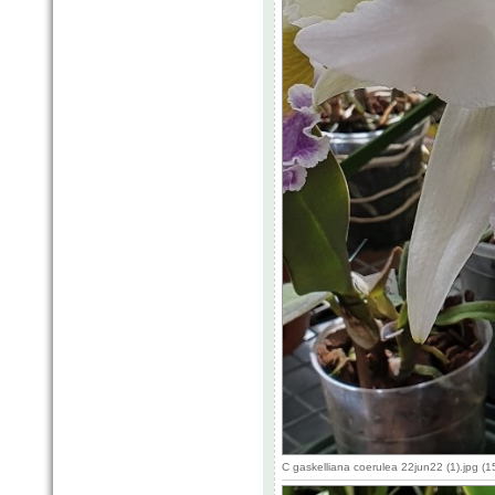
C gaskelliana coerulea 22jun22 (1).jpg 