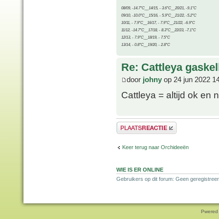
08/09, -14.7°C__14/15, - 3.6°C__20/21, -9.1°C
09/10, -10.0°C__15/16, - 5.9°C__21/22, -5.2°C
10/11, - 7.9°C__16/17, - 7.9°C__21/22, -6.9°C
11/12, -14.7°C__17/18, - 8.3°C__22/23, -7.1°C
12/13, - 7.9°C__18/19, - 7.5°C
13/14, - 0.8°C__19/20, - 2.8°C
Re: Cattleya gaskel
door
johny
op 24 jun 2022 1
Cattleya = altijd ok e
Plaats een reactie
Keer terug naar Orchideeën
WIE IS ER ONLINE
Gebruikers op dit forum: Geen geregistreer
Pwered