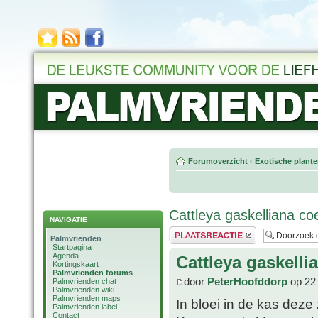
Forumoverzicht
‹
Exotische plant
Cattleya gaskelliana co
NAVIGATIE
Plaats een reactie
Palmvrienden
Startpagina
Agenda
Cattleya gaskelli
Kortingskaart
Palmvrienden forums
door
PeterHoofddorp
op 22 
Palmvrienden chat
Palmvrienden wiki
Palmvrienden maps
In bloei in de kas dez
Palmvrienden label
Contact