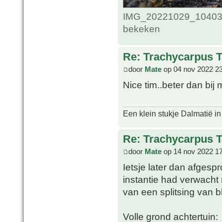
IMG_20221029_1040398
bekeken
Re: Trachycarpus 
door
Mate
op 04 nov 2022 2
Nice tim..beter dan bij 
Een klein stukje Dalmatië in
Re: Trachycarpus 
door
Mate
op 14 nov 2022 1
Ietsje later dan afgespr
instantie had verwacht n
van een splitsing van bl
Volle grond achtertuin: