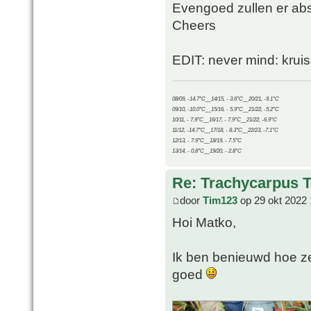
Evengoed zullen er abs
Cheers
EDIT: never mind: kruis
08/09, -14.7°C__14/15, - 3.6°C__20/21, -9.1°C
09/10, -10.0°C__15/16, - 5.9°C__21/22, -5.2°C
10/11, - 7.9°C__16/17, - 7.9°C__21/22, -6.9°C
11/12, -14.7°C__17/18, - 8.3°C__22/23, -7.1°C
12/13, - 7.9°C__18/19, - 7.5°C
13/14, - 0.8°C__19/20, - 2.8°C
Re: Trachycarpus 
door
Tim123
op 29 okt 2022 
Hoi Matko,
Ik ben benieuwd hoe ze 
goed