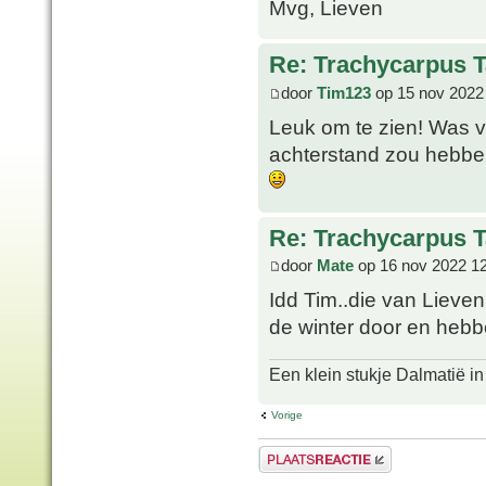
Mvg, Lieven
Re: Trachycarpus 
door
Tim123
op 15 nov 2022
Leuk om te zien! Was vo
achterstand zou hebben 
Re: Trachycarpus 
door
Mate
op 16 nov 2022 1
Idd Tim..die van Lieve
de winter door en hebb
Een klein stukje Dalmatië in
Vorige
Plaats een reactie