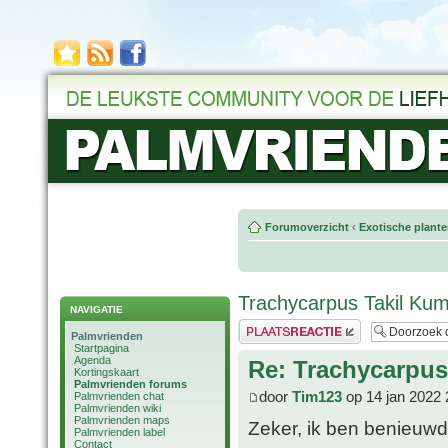
Forumoverzicht
‹
Exotische plant
Trachycarpus Takil Ku
NAVIGATIE
Plaats een reactie
Palmvrienden
Startpagina
Agenda
Re: Trachycarpu
Kortingskaart
Palmvrienden forums
door
Tim123
op 14 jan 2022 
Palmvrienden chat
Palmvrienden wiki
Palmvrienden maps
Zeker, ik ben benieuw
Palmvrienden label
Contact