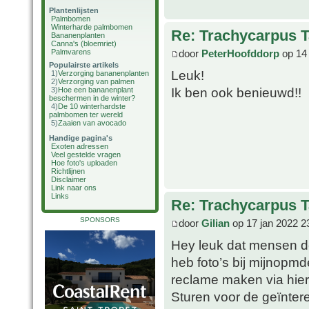
Plantenlijsten
Palmbomen
Winterharde palmbomen
Re: Trachycarpus 
Bananenplanten
Canna's (bloemriet)
door
PeterHoofddorp
op 14 
Palmvarens
Populairste artikels
Leuk!
1)
Verzorging bananenplanten
2)
Verzorging van palmen
Ik ben ook benieuwd!!
3)
Hoe een bananenplant
beschermen in de winter?
4)
De 10 winterhardste
palmbomen ter wereld
5)
Zaaien van avocado
Handige pagina's
Exoten adressen
Veel gestelde vragen
Hoe foto's uploaden
Richtlijnen
Disclaimer
Link naar ons
Links
Re: Trachycarpus 
SPONSORS
door
Gilian
op 17 jan 2022 2
Hey leuk dat mensen d
heb foto’s bij mijnopm
reclame maken via hier
Sturen voor de geïnte