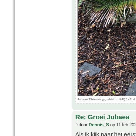
Jubeae Chilensis.jpg (444.86 KiB) 17454
Re: Groei Jubaea
door
Dennis_S
op 11 feb 20
Als ik kijk naar het ee