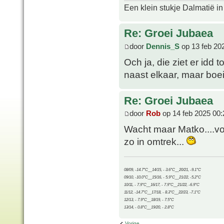
Een klein stukje Dalmatië in
Re: Groei Jubaea
door
Dennis_S
op 13 feb 20
Och ja, die ziet er idd 
naast elkaar, maar boei
Re: Groei Jubaea
door
Rob
op 14 feb 2025 00:
Wacht maar Matko....vo
zo in omtrek...
08/09, -14.7°C__14/15, - 3.6°C__20/21, -9.1°C
09/10, -10.0°C__15/16, - 5.9°C__21/22, -5.2°C
10/11, - 7.9°C__16/17, - 7.9°C__21/22, -6.9°C
11/12, -14.7°C__17/18, - 8.3°C__22/23, -7.1°C
12/13, - 7.9°C__18/19, - 7.5°C
13/14, - 0.8°C__19/20, - 2.8°C
Vorige