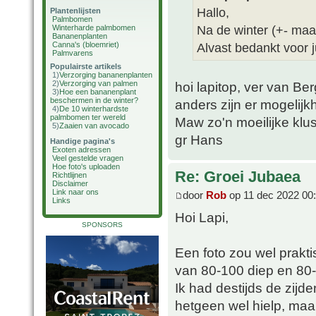
Hallo,
Plantenlijsten
Palmbomen
Na de winter (+- maar
Winterharde palmbomen
Bananenplanten
Canna's (bloemriet)
Alvast bedankt voor ju
Palmvarens
Populairste artikels
1)
Verzorging bananenplanten
2)
Verzorging van palmen
hoi lapitop, ver van B
3)
Hoe een bananenplant
beschermen in de winter?
anders zijn er mogeli
4)
De 10 winterhardste
palmbomen ter wereld
Maw zo'n moeilijke klus
5)
Zaaien van avocado
gr Hans
Handige pagina's
Exoten adressen
Veel gestelde vragen
Hoe foto's uploaden
Re: Groei Jubaea
Richtlijnen
Disclaimer
Link naar ons
door
Rob
op 11 dec 2022 00
Links
Hoi Lapi,
SPONSORS
Een foto zou wel prakti
van 80-100 diep en 80
Ik had destijds de zij
hetgeen wel hielp, maa