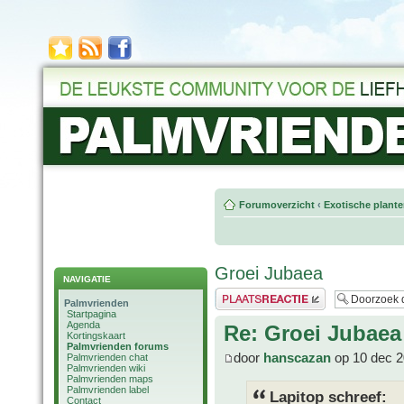
Forumoverzicht
‹
Exotische plant
Groei Jubaea
NAVIGATIE
Plaats een reactie
Palmvrienden
Startpagina
Agenda
Re: Groei Jubaea
Kortingskaart
Palmvrienden forums
door
hanscazan
op 10 dec 2
Palmvrienden chat
Palmvrienden wiki
Palmvrienden maps
Palmvrienden label
Lapitop schreef:
Contact