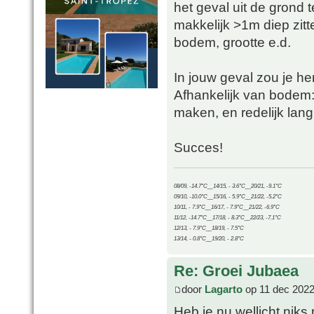
het geval uit de grond 
makkelijk >1m diep zit
bodem, grootte e.d.
In jouw geval zou je he
Afhankelijk van bodem: 
maken, en redelijk lang 
Succes!
08/09, -14.7°C__14/15, - 3.6°C__20/21, -9.1°C
09/10, -10.0°C__15/16, - 5.9°C__21/22, -5.2°C
10/11, - 7.9°C__16/17, - 7.9°C__21/22, -6.9°C
11/12, -14.7°C__17/18, - 8.3°C__22/23, -7.1°C
12/13, - 7.9°C__18/19, - 7.5°C
13/14, - 0.8°C__19/20, - 2.8°C
Re: Groei Jubaea
door
Lagarto
op 11 dec 2022
Heb je nu wellicht nik