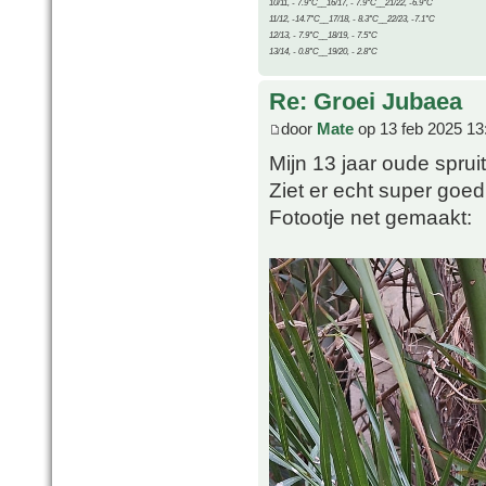
10/11, - 7.9°C__16/17, - 7.9°C__21/22, -6.9°C
11/12, -14.7°C__17/18, - 8.3°C__22/23, -7.1°C
12/13, - 7.9°C__18/19, - 7.5°C
13/14, - 0.8°C__19/20, - 2.8°C
Re: Groei Jubaea
door
Mate
op 13 feb 2025 13
Mijn 13 jaar oude sprui
Ziet er echt super goed u
Fotootje net gemaakt: