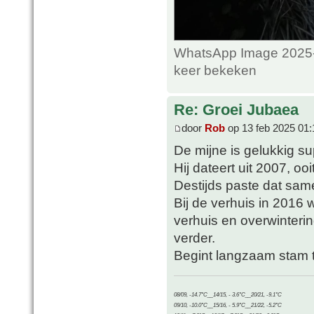
WhatsApp Image 2025-0
keer bekeken
Re: Groei Jubaea
door
Rob
op 13 feb 2025 01:
De mijne is gelukkig su
Hij dateert uit 2007, oo
Destijds paste dat sam
Bij de verhuis in 2016
verhuis en overwinterin
verder.
Begint langzaam stam t
08/09, -14.7°C__14/15, - 3.6°C__20/21, -9.1°C
09/10, -10.0°C__15/16, - 5.9°C__21/22, -5.2°C