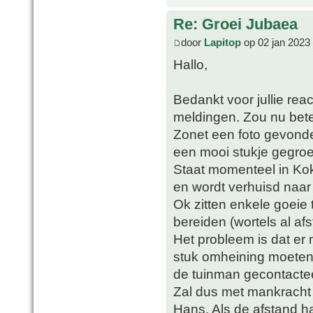
Re: Groei Jubaea
door
Lapitop
op 02 jan 2023
Hallo,
Bedankt voor jullie rea
meldingen. Zou nu bet
Zonet een foto gevonden
een mooi stukje gegroei
Staat momenteel in Kok
en wordt verhuisd naa
Ok zitten enkele goeie t
bereiden (wortels al af
Het probleem is dat er m
stuk omheining moete
de tuinman gecontacte
Zal dus met mankracht 
Hans. Als de afstand h