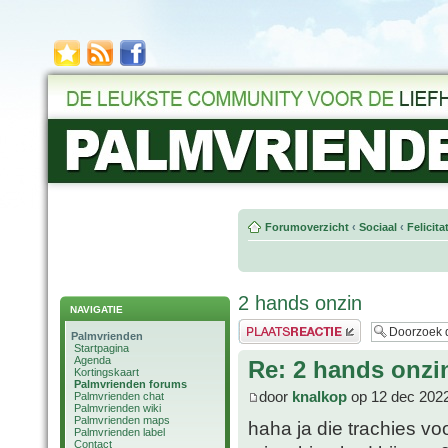
Forumoverzicht
‹
Sociaal
‹
Felicit
2 hands onzin
NAVIGATIE
Plaats een reactie
Palmvrienden
Startpagina
Agenda
Re: 2 hands onzi
Kortingskaart
Palmvrienden forums
door
knalkop
op 12 dec 2022
Palmvrienden chat
Palmvrienden wiki
Palmvrienden maps
haha ja die trachies v
Palmvrienden label
Contact