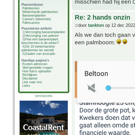
misschien had hij een 
Plantenlijsten
Palmbomen
Winterharde palmbomen
Bananenplanten
Re: 2 hands onzin
Canna's (bloemriet)
Palmvarens
door
tankton
op 12 dec 2022
Populairste artikels
1)
Verzorging bananenplanten
Als we dan toch gaan v
2)
Verzorging van palmen
3)
Hoe een bananenplant
een palmboom:
beschermen in de winter?
4)
De 10 winterhardste
palmbomen ter wereld
5)
Zaaien van avocado
Handige pagina's
Exoten adressen
Veel gestelde vragen
Hoe foto's uploaden
Richtlijnen
Disclaimer
Link naar ons
Links
SPONSORS