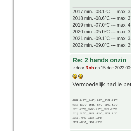
2017 min. -08.1ºC --- max. 
2018 min. -08.6ºC --- max. 
2019 min. -07.0ºC --- max. 
2020 min. -05.0ºC --- max. 
2021 min. -09.1ºC --- max. 
2022 min. -09.0ºC --- max. 
Re: 2 hands onzin
door
Rob
op 15 dec 2022 00
Vermoedelijk had ie bet
08/09, -14.7°C__14/15, - 3.6°C__20/21, -9.1°C
09/10, -10.0°C__15/16, - 5.9°C__21/22, -5.2°C
10/11, - 7.9°C__16/17, - 7.9°C__21/22, -6.9°C
11/12, -14.7°C__17/18, - 8.3°C__22/23, -7.1°C
12/13, - 7.9°C__18/19, - 7.5°C
13/14, - 0.8°C__19/20, - 2.8°C