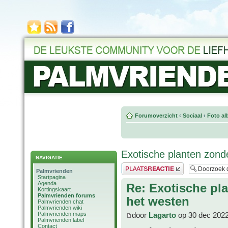
Forumoverzicht
‹
Sociaal
‹
Foto al
Exotische planten zond
NAVIGATIE
Plaats een reactie
Palmvrienden
Startpagina
Agenda
Re: Exotische pl
Kortingskaart
Palmvrienden forums
het westen
Palmvrienden chat
Palmvrienden wiki
Palmvrienden maps
door
Lagarto
op 30 dec 2022
Palmvrienden label
Contact