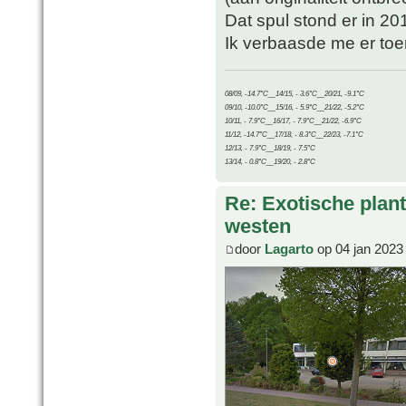
Dat spul stond er in 20
Ik verbaasde me er toe
08/09, -14.7°C__14/15, - 3.6°C__20/21, -9.1°C
09/10, -10.0°C__15/16, - 5.9°C__21/22, -5.2°C
10/11, - 7.9°C__16/17, - 7.9°C__21/22, -6.9°C
11/12, -14.7°C__17/18, - 8.3°C__22/23, -7.1°C
12/13, - 7.9°C__18/19, - 7.5°C
13/14, - 0.8°C__19/20, - 2.8°C
Re: Exotische plan
westen
door
Lagarto
op 04 jan 2023