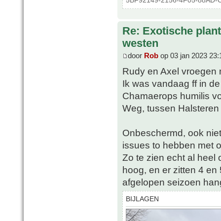
5BF92149-2156-4F05-88AD-C
Re: Exotische plan
westen
door
Rob
op 03 jan 2023 23:
Rudy en Axel vroegen me
Ik was vandaag ff in de 
Chamaerops humilis vo
Weg, tussen Halsteren
Onbeschermd, ook niet 
issues to hebben met o
Zo te zien echt al hee
hoog, en er zitten 4 en
afgelopen seizoen hang
BIJLAGEN