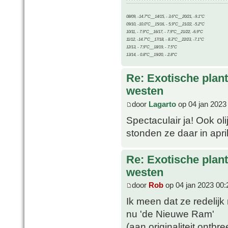
08/09, -14.7°C__14/15, - 3.6°C__20/21, -9.1°C
09/10, -10.0°C__15/16, - 5.9°C__21/22, -5.2°C
10/11, - 7.9°C__16/17, - 7.9°C__21/22, -6.9°C
11/12, -14.7°C__17/18, - 8.3°C__22/23, -7.1°C
12/13, - 7.9°C__18/19, - 7.5°C
13/14, - 0.8°C__19/20, - 2.8°C
Re: Exotische plan
westen
door
Lagarto
op 04 jan 2023
Spectaculair ja! Ook ol
stonden ze daar in april 
Re: Exotische plan
westen
door
Rob
op 04 jan 2023 00:
Ik meen dat ze redelij
nu 'de Nieuwe Ram'
(aan originaliteit ontbr