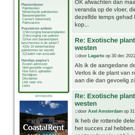
OK afwachten dan maar.
Plantenlijsten
veranda op de vloer, di
Palmbomen
Winterharde palmbomen
Bananenplanten
dezelfde temps gehad 
Canna's (bloemriet)
Palmvarens
kop...
Populairste artikels
1)
Verzorging bananenplanten
2)
Verzorging van palmen
Re: Exotische plan
3)
Hoe een bananenplant
beschermen in de winter?
westen
4)
De 10 winterhardste
palmbomen ter wereld
5)
Zaaien van avocado
door
Lagarto
op 30 dec 2022
Handige pagina's
Als ik de aangedane de
Exoten adressen
Veel gestelde vragen
Verlos ik de plant van 
Hoe foto's uploaden
Richtlijnen
Disclaimer
aan die dan gevoelig zi
Link naar ons
Links
Re: Exotische plan
SPONSORS
westen
door
Axel Amsterdam
op 31
Ik heb de rottende del
het succes zal hebben.