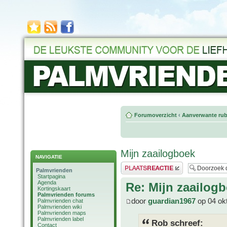
Forumoverzicht
‹
Aanverwante rub
Mijn zaailogboek
NAVIGATIE
Plaats een reactie
Palmvrienden
Startpagina
Agenda
Re: Mijn zaailog
Kortingskaart
Palmvrienden forums
door
guardian1967
op 04 ok
Palmvrienden chat
Palmvrienden wiki
Palmvrienden maps
Palmvrienden label
Rob schreef:
Contact