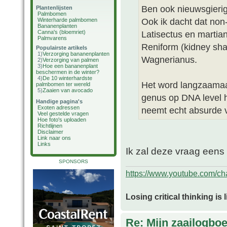
Ben ook nieuwsgieri
Plantenlijsten
Palmbomen
Ook ik dacht dat non
Winterharde palmbomen
Bananenplanten
Canna's (bloemriet)
Latisectus en martian
Palmvarens
Reniform (kidney shap
Populairste artikels
1)
Verzorging bananenplanten
Wagnerianus.
2)
Verzorging van palmen
3)
Hoe een bananenplant
beschermen in de winter?
4)
De 10 winterhardste
Het word langzaamaan
palmbomen ter wereld
5)
Zaaien van avocado
genus op DNA level he
Handige pagina's
Exoten adressen
neemt echt absurde 
Veel gestelde vragen
Hoe foto's uploaden
Richtlijnen
Disclaimer
Link naar ons
Links
Ik zal deze vraag eens 
SPONSORS
https://www.youtube.com/
Losing critical thinking is 
Re: Mijn zaailogbo