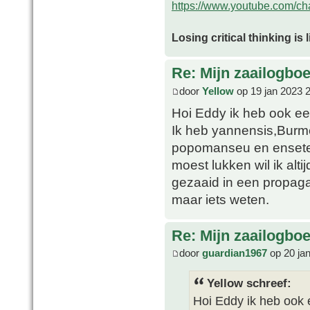
https://www.youtube.com/
Losing critical thinking is 
Re: Mijn zaailogbo
door
Yellow
op 19 jan 2023 
Hoi Eddy ik heb ook e
Ik heb yannensis,Burm
popomanseu en ensete g
moest lukken wil ik alti
gezaaid in een propaga
maar iets weten.
Re: Mijn zaailogbo
door
guardian1967
op 20 ja
Yellow schreef:
Hoi Eddy ik heb ook