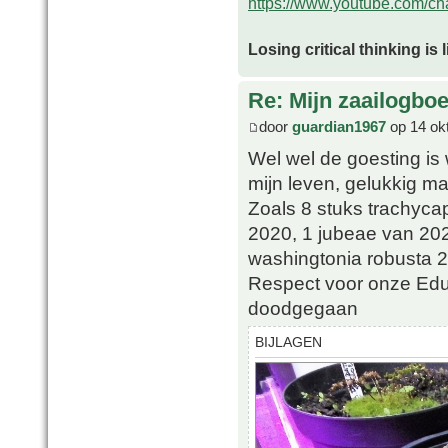
https://www.youtube.com/
Losing critical thinking is 
Re: Mijn zaailogbo
door
guardian1967
op 14 ok
Wel wel de goesting is 
mijn leven, gelukkig ma
Zoals 8 stuks trachyca
2020, 1 jubeae van 202
washingtonia robusta 
Respect voor onze Eduar
doodgegaan
BIJLAGEN