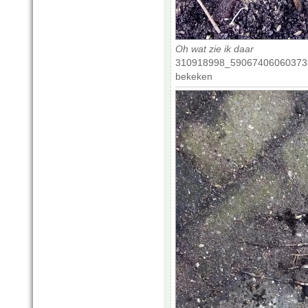
Oh wat zie ik daar
310918998_5906740606037320
bekeken