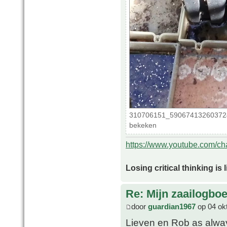
310706151_590674132603724
bekeken
https://www.youtube.com/
Losing critical thinking is 
Re: Mijn zaailogbo
door
guardian1967
op 04 ok
Lieven en Rob as alway