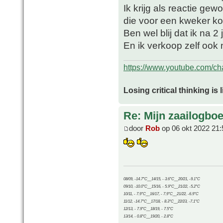
Ik krijg als reactie ge
die voor een kweker koo
Ben wel blij dat ik na 
En ik verkoop zelf ook 
https://www.youtube.com/
Losing critical thinking is 
Re: Mijn zaailogbo
door
Rob
op 06 okt 2022 21:
08/09, -14.7°C__14/15, - 3.6°C__20/21, -9.1°C
09/10, -10.0°C__15/16, - 5.9°C__21/22, -5.2°C
10/11, - 7.9°C__16/17, - 7.9°C__21/22, -6.9°C
11/12, -14.7°C__17/18, - 8.3°C__22/23, -7.1°C
12/13, - 7.9°C__18/19, - 7.5°C
13/14, - 0.8°C__19/20, - 2.8°C