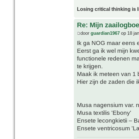
Losing critical thinking is 
Re: Mijn zaailogbo
door
guardian1967
op 18 ja
Ik ga NOG maar eens 
Eerst ga ik wel mijn k
functionele redenen ma
te krijgen.
Maak ik meteen van 1 
Hier zijn de zaden die i
Musa nagensium var. 
Musa textilis 'Ebony'
Ensete lecongkietii – B
Ensete ventricosum 'L